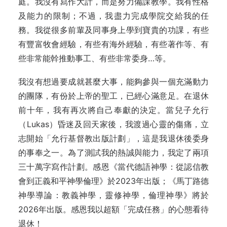
庭。我沒有寫作大計，而是努力備課教學。我有性格
及能力的限制；不過，我盡力完成學院交給我的任
務。我從很多前輩及同事身上學到寶貴的功課，有些
有豐富牧會經驗，有些有海外經驗，有些著作等、有
些非常能幹推動事工、有些非常委身…等。
我沒有想過要成就甚麼大事，能夠參與一個充滿動力
的團隊，有份於上帝的聖工，已經心滿意足。在退休
前十年，我有再次將自己奉獻的決定。當兒子允行
（Lukas）昏迷及回天家後，我渡過心靈的傷痛，立
志開始「允行基督教出版計劃」，這是我退休後委身
的事奉之一。為了測試我的熱誠與能力，我定了兩項
三十萬字寫作計劃。感恩《當代德語神學：從認信教
會到正義和平神學倫理》於2023年出版；《馬丁路德
神學導論：教義神學，靈修神學，倫理神學》將於
2026年出版。感恩我以超額「完成任務」的心態看待
退休！