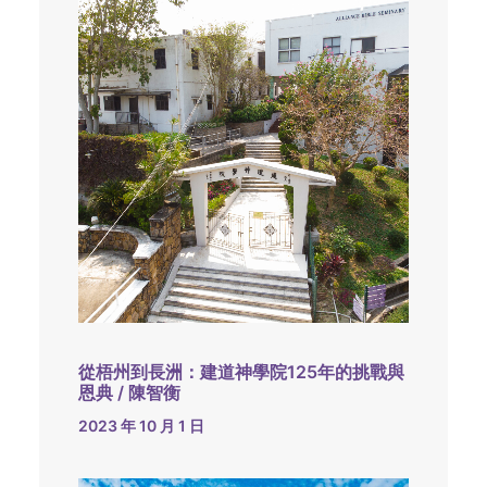
從梧州到長洲：建道神學院125年的挑戰與
恩典 / 陳智衡
2023 年 10 月 1 日