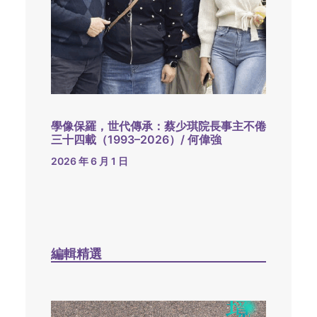
學像保羅，世代傳承：蔡少琪院長事主不倦
三十四載（1993–2026）/ 何偉強
2026 年 6 月 1 日
編輯精選