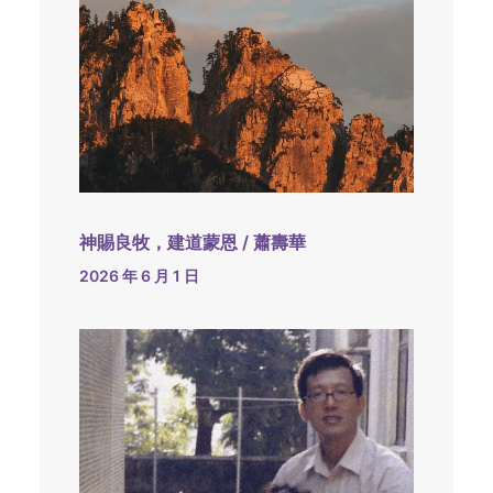
神賜良牧，建道蒙恩 / 蕭壽華
2026 年 6 月 1 日