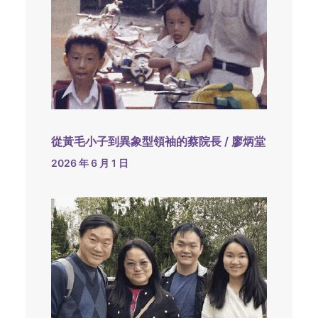
從黃毛小子到異象型領袖的蔡院長 / 廖炳堂
2026 年 6 月 1 日