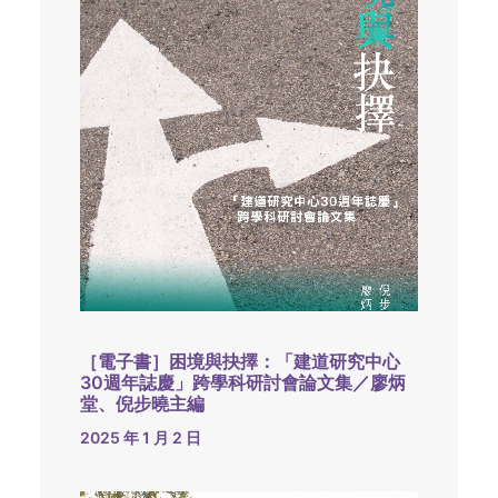
［電子書］困境與抉擇：「建道研究中心
30週年誌慶」跨學科研討會論文集／廖炳
堂、倪步曉主編
2025 年 1 月 2 日