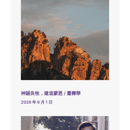
神賜良牧，建道蒙恩 / 蕭壽華
2026 年 6 月 1 日