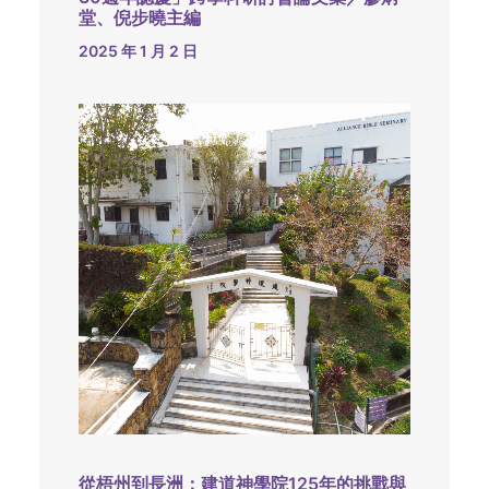
堂、倪步曉主編
2025 年 1 月 2 日
從梧州到長洲：建道神學院125年的挑戰與