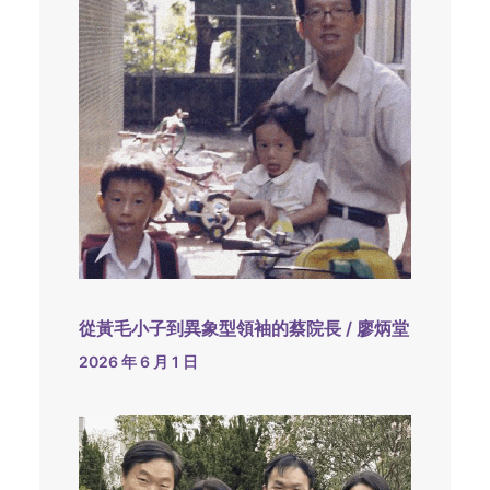
從黃毛小子到異象型領袖的蔡院長 / 廖炳堂
2026 年 6 月 1 日