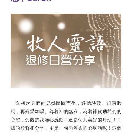
一羣初次見面的兄姊圍圈而坐，靜聽詩歌、細嚼歌
詞，再齊聲頌唱。為着神的臨在，為着神觸動我們的
心靈，旁觀的我滿心感動！這是何其美好的時刻！耳
聽的歌聲和分享，更是一句句溫柔的心底話呢！這個