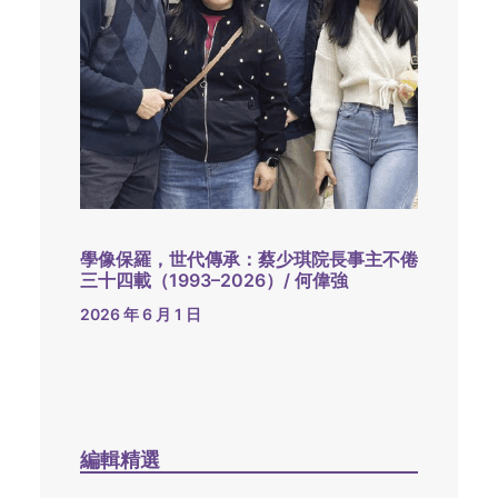
學像保羅，世代傳承：蔡少琪院長事主不倦
三十四載（1993–2026）/ 何偉強
2026 年 6 月 1 日
編輯精選