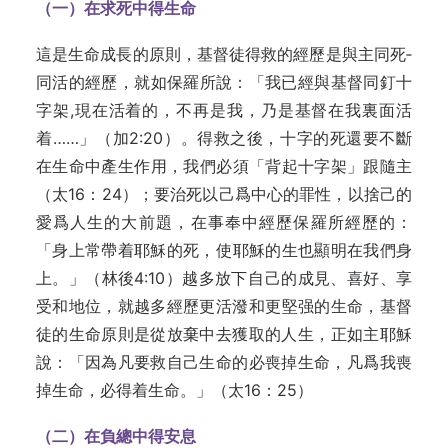
（一）在求死中得生命
這是生命成長的原則，基督徒得救的經歷是與主同死­
同活的經歷，就如保羅所說：「我已經與基督同釘十
字架­,現在活着的，不再是我，乃是基督在我裏面活
着……」­（加2:20）。得救之後，十字的死還要不斷
在生命中產­生作用，我們必須「背起十字架」跟隨主
（太16：24）；­要治死以己爲中心的罪性，以捨己的
愛爲人生的大前題，­在事奉中經歷保羅所經歷的：
「身上常帶着耶穌的死，使­耶穌的生也顯明在我們身
上。」（林後4:10）越多放下­自己的成見、喜好、享
受和地位，就越多經歷更活潑和更­堅强的生命，基督
徒的生命原則是從放棄中去獲取的人生­，正如主耶穌
說：「因為凡要救自己生命的必喪掉生命，­凡爲我喪
掉生命，必得着生命。」（太16：25）
（二）在負總中得安息­