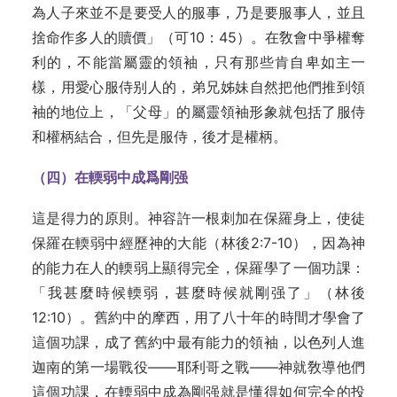
為人子來並不­是要受人的服事，乃是要服事人，並且
捨命作多人的贖價」（可10：45）。在敎會中爭權奪
利的，不能當屬靈的領袖，只有那些肯自卑如主一
樣，用愛心服侍别人的，弟兄姊­妹自然把他們推到領
袖的地位上，「父母」的屬靈領袖形­象就包括了服侍
和權柄結合，但先是服侍，後才是權柄。
（四）在輭弱中成爲剛强­
這是得力的原則。神容許一根刺加在保羅身上，使徒
保羅在輭弱中經歷神的大能（林後2:7-10），因為神
的能力在人的輭弱上顯得完全，保羅學了一個功課：
「我甚麼時候輭弱，甚麼時候就剛强了」（林後
12:10）。舊約中的摩西，用了八十年的時間才學會了
這個功課，成了舊約中最有能力的領袖，以色列人進
迦南的第一場戰役——耶利哥之戰——神就敎導他們
這個功課，在輭弱中成為剛强就是懂得如何完全的投