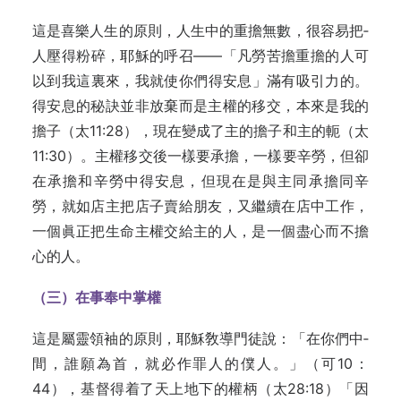
這是喜樂人生的原則，人生中的重擔無數，很容易把­
人壓得粉碎，耶穌的呼召——「凡勞苦擔重擔的人可
以到­我這裏來，我就使你們得安息」滿有吸引力的。
得安息的秘訣並非放棄而是主權的移交，本來是我的
擔子（太11:28），現在變成了主的擔子和主的軛（太
11:30）。主權移交後一樣要承擔，一樣要辛勞，但卻
在承擔和辛勞中得安息，但現在是與主同承擔同辛
勞，就如店主把店子賣給朋友，又繼續在店中工作，
一個眞正把生命主權交給主的人，是一個盡心而不擔
心的人。
（三）在事奉中掌權­
這是屬靈領袖的原則，耶穌敎導門徒說：「在你們中­
間，誰願為首，就必作罪人的僕人。」（可10：
44），基­督得着了天上地下的權柄（太28:18）「因