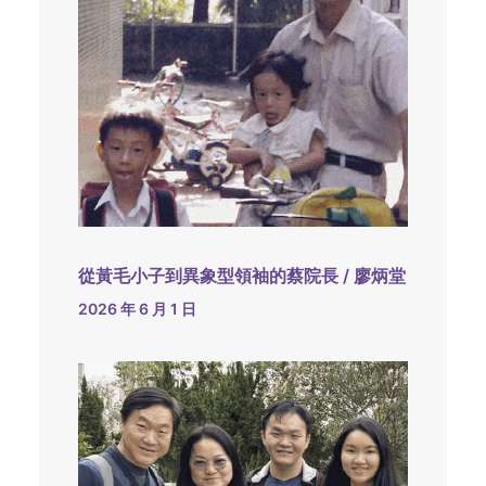
從黃毛小子到異象型領袖的蔡院長 / 廖炳堂
2026 年 6 月 1 日