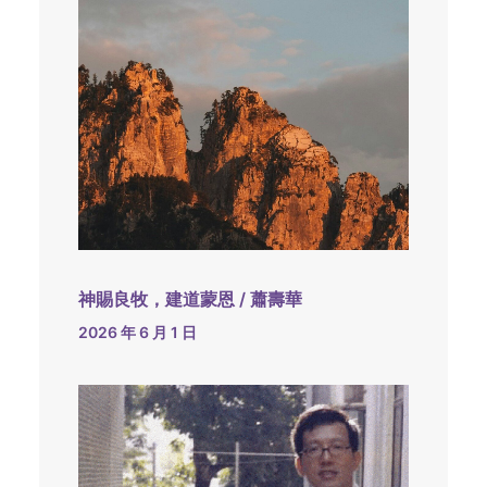
神賜良牧，建道蒙恩 / 蕭壽華
2026 年 6 月 1 日