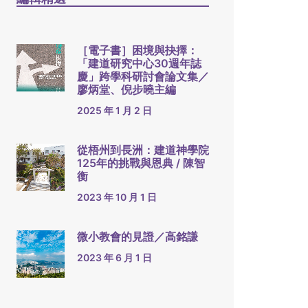
［電子書］困境與抉擇：
「建道研究中心30週年誌
慶」跨學科研討會論文集／
廖炳堂、倪步曉主編
2025 年 1 月 2 日
從梧州到長洲：建道神學院
125年的挑戰與恩典 / 陳智
衡
2023 年 10 月 1 日
微小教會的見證／高銘謙
2023 年 6 月 1 日