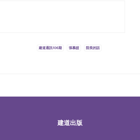
建道通訊106期
張慕皚
院長的話
建道出版