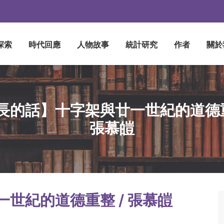
探索
時代回應
人物故事
統計研究
作者
關於
長的話】十字架與廿一世紀的道德重
張慕皚
世紀的道德重整 / 張慕皚