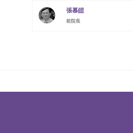
張慕皚
前院長