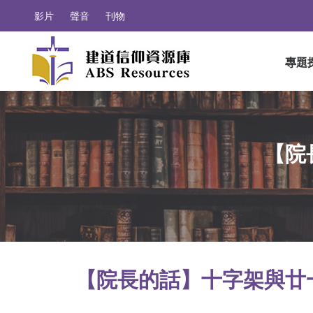
影片
聲音
刊物
專題
【院
【院長的話】十字架與廿一