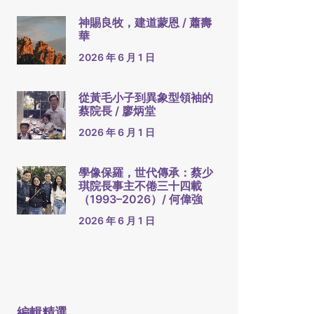
神賜良牧，建道蒙恩 / 蕭壽
華
2026 年 6 月 1 日
從黃毛小子到異象型領袖的
蔡院長 / 廖炳堂
2026 年 6 月 1 日
學像保羅，世代傳承：蔡少
琪院長事主不倦三十四載
（1993–2026）/ 何偉強
2026 年 6 月 1 日
編輯精選