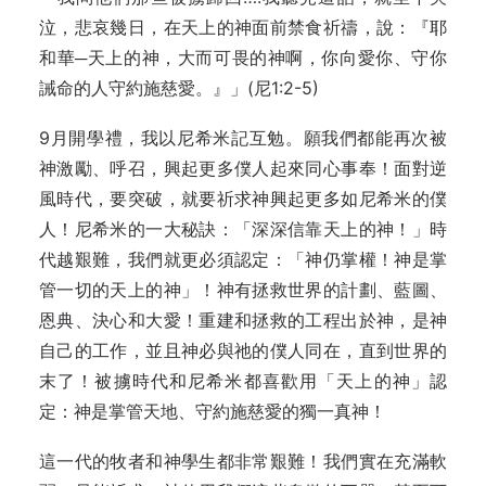
泣，悲哀幾日，在天上的神面前禁食祈禱，說：『耶
和華─天上的神，大而可畏的神啊，你向愛你、守你
誡命的人守約施慈愛。』」(尼1:2-5)
9月開學禮，我以尼希米記互勉。願我們都能再次被
神激勵、呼召，興起更多僕人起來同心事奉！面對逆
風時代，要突破，就要祈求神興起更多如尼希米的僕
人！尼希米的一大秘訣：「深深信靠天上的神！」時
代越艱難，我們就更必須認定：「神仍掌權！神是掌
管一切的天上的神」！神有拯救世界的計劃、藍圖、
恩典、決心和大愛！重建和拯救的工程出於神，是神
自己的工作，並且神必與祂的僕人同在，直到世界的
末了！被擄時代和尼希米都喜歡用「天上的神」認
定：神是掌管天地、守約施慈愛的獨一真神！
這一代的牧者和神學生都非常艱難！我們實在充滿軟