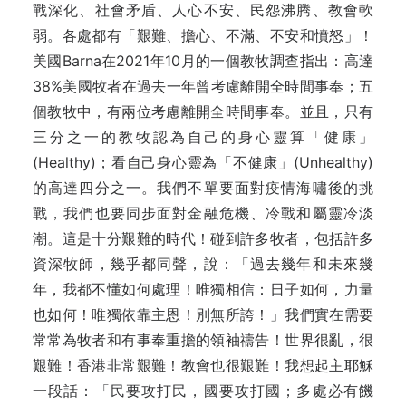
戰深化、社會矛盾、人心不安、民怨沸腾、教會軟
弱。各處都有「艱難、擔心、不滿、不安和憤怒」！
美國Barna在2021年10月的一個教牧調查指出：高達
38%美國牧者在過去一年曾考慮離開全時間事奉；五
個教牧中，有兩位考慮離開全時間事奉。並且，只有
三分之一的教牧認為自己的身心靈算「健康」
(Healthy)；看自己身心靈為「不健康」(Unhealthy)
的高達四分之一。我們不單要面對疫情海嘯後的挑
戰，我們也要同步面對金融危機、冷戰和屬靈冷淡
潮。這是十分艱難的時代！碰到許多牧者，包括許多
資深牧師，幾乎都同聲，說：「過去幾年和未來幾
年，我都不懂如何處理！唯獨相信：日子如何，力量
也如何！唯獨依靠主恩！別無所誇！」我們實在需要
常常為牧者和有事奉重擔的領袖禱告！世界很亂，很
艱難！香港非常艱難！教會也很艱難！我想起主耶穌
一段話：「民要攻打民，國要攻打國；多處必有饑