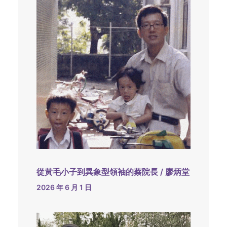
從黃毛小子到異象型領袖的蔡院長 / 廖炳堂
2026 年 6 月 1 日