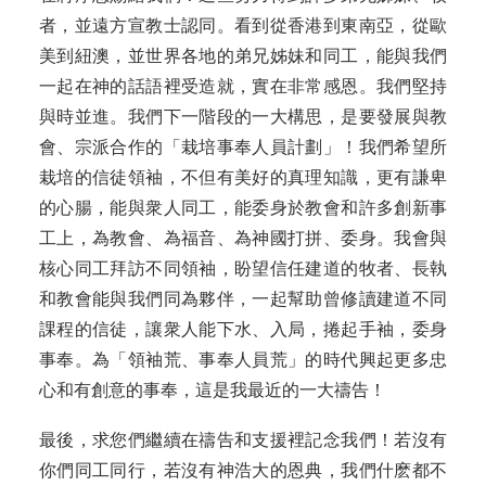
者，並遠方宣教士認同。看到從香港到東南亞，從歐
美到紐澳，並世界各地的弟兄姊妹和同工，能與我們
一起在神的話語裡受造就，實在非常感恩。我們堅持
與時並進。我們下一階段的一大構思，是要發展與教
會、宗派合作的「栽培事奉人員計劃」！我們希望所
栽培的信徒領袖，不但有美好的真理知識，更有謙卑
的心腸，能與衆人同工，能委身於教會和許多創新事
工上，為教會、為福音、為神國打拼、委身。我會與
核心同工拜訪不同領袖，盼望信任建道的牧者、長執
和教會能與我們同為夥伴，一起幫助曾修讀建道不同
課程的信徒，讓衆人能下水、入局，捲起手袖，委身
事奉。為「領袖荒、事奉人員荒」的時代興起更多忠
心和有創意的事奉，這是我最近的一大禱告！
最後，求您們繼續在禱告和支援裡記念我們！若沒有
你們同工同行，若沒有神浩大的恩典，我們什麽都不