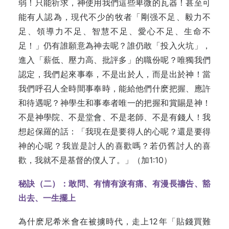
弱！只能祈求，神使用我們這些卑微的瓦器！甚至可
能有人認為，現代不少的牧者「剛强不足、毅力不
足、領導力不足、智慧不足、愛心不足、生命不
足！」仍有誰願意為神去呢？誰仍敢「投入火坑」，
進入「薪低、壓力高、批評多」的職份呢？唯獨我們
認定，我們起來事奉，不是出於人，而是出於神！當
我們呼召人全時間事奉時，能給他們什麽把握、應許
和待遇呢？神學生和事奉者唯一的把握和賞賜是神！
不是神學院、不是堂會、不是老師、不是有錢人！我
想起保羅的話：「我現在是要得人的心呢？還是要得
神的心呢？我豈是討人的喜歡嗎？若仍舊討人的喜
歡，我就不是基督的僕人了。」（加1:10）
秘訣（二）：敢問、有情有淚有痛、有漫長禱告、豁
出去、一生擺上
為什麽尼希米會在被擄時代，走上12年「貼錢買難