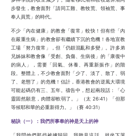
步發生，教會面對「請同工難、教牧荒、領袖荒、事
奉人員荒」的時代。
不少「內在健康」的教會「復常」較快！但有些「內
在嚴重生病」的教會卻有繼續下沉的危機！各地宣教
工場「努力復常」，但「仍頗混亂和多變」。許多弟
兄姊妹和教會像「受創、負傷、生病後」的「康復中
的病人」，需要「回氣、休養、再重新振作」的階
段。整體上，不少教會面對「少了、淡了、散了、弱
了、老態了」的危機！估計，香港教會的逆風大環境
可能起碼仍有三、五年。禱告中，想起兩段話：「心
靈固然願意，肉體卻軟弱了。」（太 26:41）「但那
等候耶和華的必重新得力。」（賽 40:31）
秘訣（一）：我們所事奉的神是天上的神
「我問他們那些被擄歸回….我聽見這話，就坐下哭