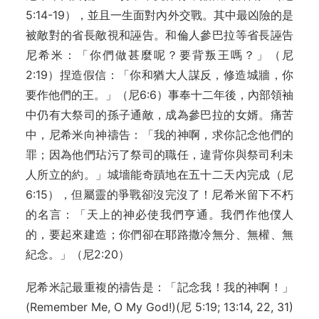
5:14-19），並且一生面對內外交戰。其中最凶險的是
被敵對的省長敵視和誣告。和倫人參巴拉等省長誣告
尼希米：「你們做甚麼呢？要背叛王嗎？」（尼
2:19）捏造假信：「你和猶大人謀反，修造城牆，你
要作他們的王。」（尼6:6）事奉十二年後，內部領袖
中仍有大祭司的孫子通敵，成為參巴拉的女婿。痛苦
中，尼希米向神禱告：「我的神啊，求你記念他們的
罪；因為他們玷污了祭司的職任，違背你與祭司利未
人所立的約。」城墻能奇蹟地在五十二天內完成（尼
6:15），但屬靈的爭戰卻沒完沒了！尼希米留下不朽
的名言：「天上的神必使我們亨通。我們作他僕人
的，要起來建造；你們卻在耶路撒冷無分、無權、無
紀念。」（尼2:20）
尼希米記最重複的禱告是：「記念我！我的神啊！」
(Remember Me, O My God!)(尼 5:19; 13:14, 22, 31)