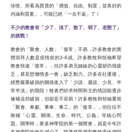
珍惜、所看為寶貴的「價值、自由、制度，並美好的
內涵和質素」，可能已經「一去不返」了！
不少的教會有「少了、淡了、散了、弱了、老態了」
的挑戰！
教會的「聚會、人數」「復常」不易，許多教會的實
體崇拜人數是疫情前的3-6成。許多教牧和領袖希望
教會快速「復常」，但許多弟兄姊妹的心靈卻仍很疲
乏，甚至想懶惰多一會，缺乏動力。許多在社運後，
經歷嚴重破損的關係進入了「少談、避談、少見、半
常半淡」的階段！牧者們祈求時間和主的情誼能逐步
修補這些破損，但卻是不容易！許多教牧和領袖重視
「聚會、奉獻、事奉、事工」的「復常」，但往往不
敢碰「心靈、關係、生命、時代、公義」等核心問
題。開學時，衆多神學院的第一個體會，就是今年許
多神學院的收生減少了。隨著移民潮和教牧退休潮同