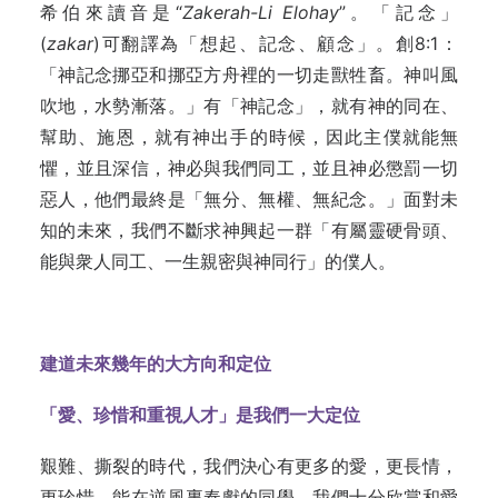
希伯來讀音是“
Zakerah-Li Elohay
”。「記念」
(
zakar
)可翻譯為「想起、記念、顧念」。創8:1：
「神記念挪亞和挪亞方舟裡的一切走獸牲畜。神叫風
吹地，水勢漸落。」有「神記念」，就有神的同在、
幫助、施恩，就有神出手的時候，因此主僕就能無
懼，並且深信，神必與我們同工，並且神必懲罰一切
惡人，他們最終是「無分、無權、無紀念。」面對未
知的未來，我們不斷求神興起一群「有屬靈硬骨頭、
能與衆人同工、一生親密與神同行」的僕人。
建道未來幾年的大方向和定位
「愛、珍惜和重視人才」是我們一大定位
艱難、撕裂的時代，我們決心有更多的愛，更長情，
更珍惜。能在逆風裏奉獻的同學，我們十分欣賞和愛