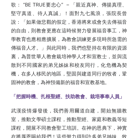
歌： “BE TRUE要忠心” – 「親近真神、傳揚真理、
堅守真道、待人真誠」！面對九七風浪，張院長曾
說：「如果做悲觀的假定，香港將來或會失去傳福音
的自由，則教會更應在這時候努力發展福音事工，神
學教育也應相應擴展，為教會訓練更多現時所急需的
傳福音人才。」與此同時，我們也堅持在有限的資源
裏，為普世華人教會栽培神學人才和宣教士，並與流
散到不同國家的弟兄姊妹和校友同行，化危機為契
機，在多人移民的地區，堅固與建道同行的牧者，鞏
固神的教會，為神預備新的福音和宣教基地。
「把握時機、扎根聖經、扶助教會、栽培事奉人員」
武漢疫情爆發後，我們善用爾道自建，開始無牆教
室，推動文學碩士課程，推動聖經、家庭和教義等短
課程，開展不同教會聖工培訓。在神的恩典下，神實
在將厚恩賜給我們！這些努力得到許多弟兄姊妹、牧