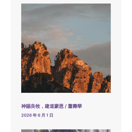
神賜良牧，建道蒙恩 / 蕭壽華
2026 年 6 月 1 日