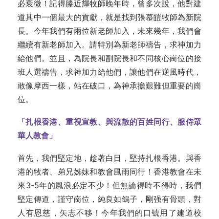
必衰微！記得滕近輝牧師晚年時，曾多次說，他對建
道其中一個最大的貢獻，就是找到張慕皚牧師為新院
長。今年我們有兩位新老師加入，未來幾年，我們會
繼續有新老師加入。請特別為新老師禱告，求神加力
給他們。並且，為院長和副院長和不同核心崗位的接
班人選禱告，求神加力給他們，讓他們在逆風時代，
敢像摩西一樣，站在破口，為神承擔艱難但重要的崗
位。
「扎根香港、重視宣教、與流散的百姓同行、服侍眾
華人教會」
首先，我們堅定地，趁著白日，堅持扎根香港。與香
港的牧者、弟兄姊妹和教會風雨同行！香港教會在未
來3-5年的風浪必定不少！但無論得時不得時，我們
堅定傳道，謹守崗位，純良如鴿子，剛强有骨頭，對
人有恩慈，矢志不移！今年我們的口號用了建道校