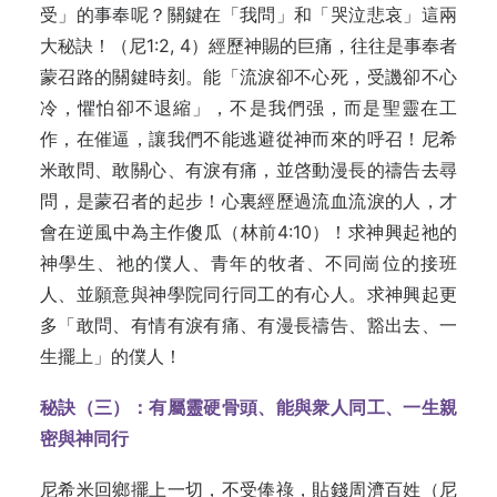
受」的事奉呢？關鍵在「我問」和「哭泣悲哀」這兩
大秘訣！（尼1:2, 4）經歷神賜的巨痛，往往是事奉者
蒙召路的關鍵時刻。能「流淚卻不心死，受譏卻不心
冷，懼怕卻不退縮」，不是我們强，而是聖靈在工
作，在催逼，讓我們不能逃避從神而來的呼召！尼希
米敢問、敢關心、有淚有痛，並啓動漫長的禱告去尋
問，是蒙召者的起步！心裏經歷過流血流淚的人，才
會在逆風中為主作傻瓜（林前4:10）！求神興起祂的
神學生、祂的僕人、青年的牧者、不同崗位的接班
人、並願意與神學院同行同工的有心人。求神興起更
多「敢問、有情有淚有痛、有漫長禱告、豁出去、一
生擺上」的僕人！
秘訣（三）：有屬靈硬骨頭、能與衆人同工、一生親
密與神同行
尼希米回鄉擺上一切，不受俸祿，貼錢周濟百姓（尼