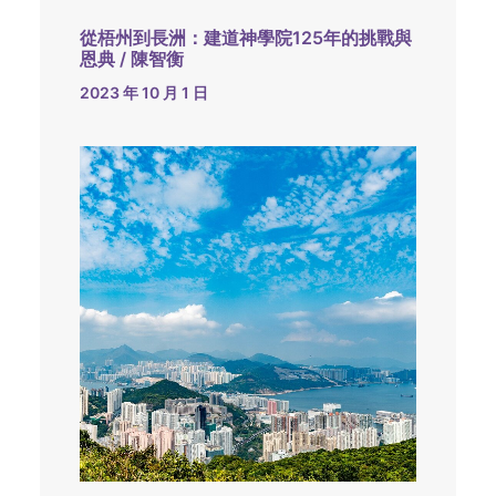
從梧州到長洲：建道神學院125年的挑戰與
恩典 / 陳智衡
2023 年 10 月 1 日