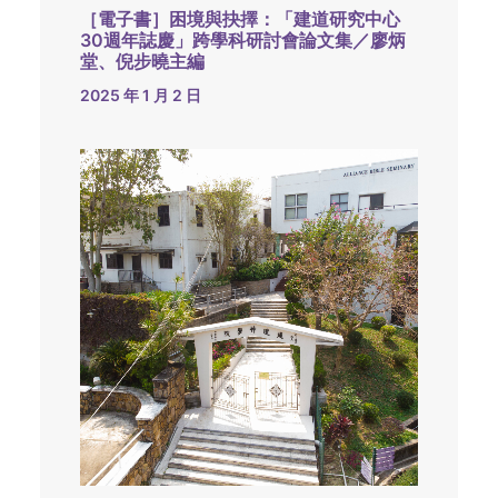
［電子書］困境與抉擇：「建道研究中心
30週年誌慶」跨學科研討會論文集／廖炳
堂、倪步曉主編
2025 年 1 月 2 日