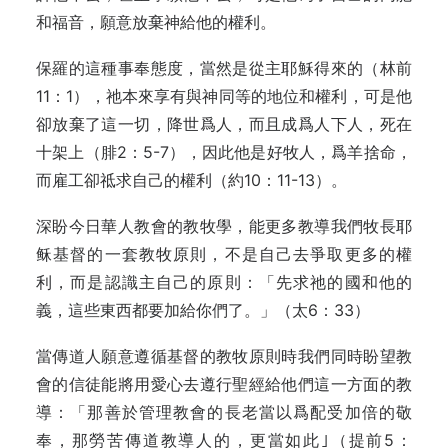
和福音，願意放棄神給他的權利。
保羅的這種事奉態度，當然是從主耶穌得來的（林前
11：1），祂本來享有與神同等的地位和權利，可是他
卻放棄了這一切，降世爲人，而且成爲人下人，死在
十架上（腓2：5-7），因此他是好牧人，爲羊捨命，
而雇工卻祗求自己的權利（約10：11-13）。
深盼今日華人教會的教牧學，能更多教導我們牧長耶
稣基督的一套教牧原則，不是自己去爭取更多的權
利，而是認識主自己的原則：「先求祂的國和他的
義，這些東西都要加給你們了。」（太6：33）
當傳道人願意遵循基督的教牧原則時我們同時盼望教
會的信徒能將用愛心去遵行聖經給他們這一方面的教
導：「那善於管理教會的長老當以爲配受加倍的敬
奉，那勞苦傳道教導人的，更當如此｣（提前5：