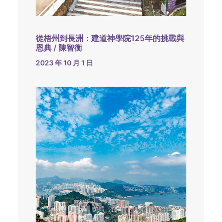
從梧州到長洲：建道神學院125年的挑戰與
恩典 / 陳智衡
2023 年 10 月 1 日