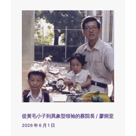
從黃毛小子到異象型領袖的蔡院長 / 廖炳堂
2026 年 6 月 1 日