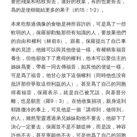
要把殘葉和枯枝剪去，連好的枝葉，有的也要剪去，
爲的是使樹能結更多的果子（約15：1-2）。
本來吃祭過偶像的食物是神所容許的，可是爲了一些
軟弱的人，保羅卻勸勉那些有知識的人，要放棄他們
的自由和權利（林前8）。跟着，保羅提出了自己事
奉的見證，他雖可以與其他使徒一樣，有權柄靠福音
養生，但他卻放下了應得的權利，他本可以娶信主的
姊妹爲妻，帶着一同去傳福音，如其他的使徒一樣，
可是爲了福音，他甘心放下這個權利（同時他也没有
批評那些爭取這些利益的人）。甚至爲了自己的同胞
得着福音，保羅表示，就是自己被咒詛，與基督分
離，也是願意（羅9：3）。在他收集捐項，親身送到
耶路撒冷的事上，可見他是一個「講得到，做得到」
的人，雖然聖靈透過弟兄姊妹勸他不要去，他卻下了
決心一定要去，保羅並不是不聽從神，而是說，神容
許他不去，甚至寧願他不去，可是他爲了自己的同胞