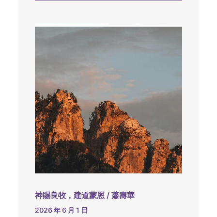
神賜良牧，建道蒙恩 / 蕭壽華
2026 年 6 月 1 日