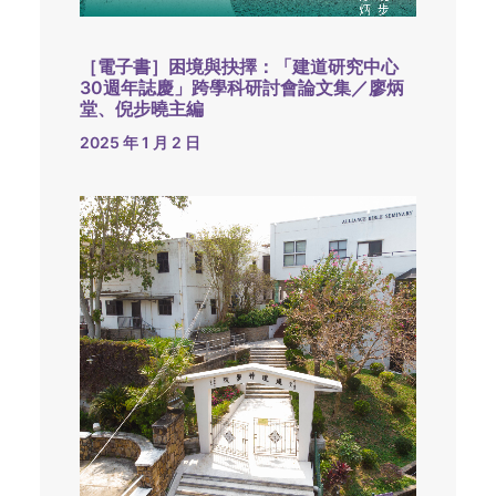
［電子書］困境與抉擇：「建道研究中心
30週年誌慶」跨學科研討會論文集／廖炳
堂、倪步曉主編
2025 年 1 月 2 日