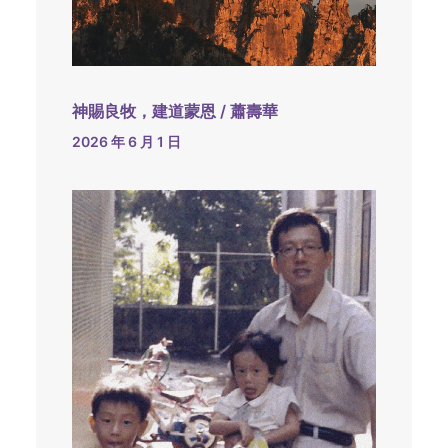
神賜良牧，建道蒙恩 / 蕭壽華
2026 年 6 月 1 日