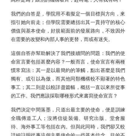
我們的自答是，學院用不着擬定一個目標與方向，來
指引她向前走；但學院需要總括出其一貫持守的核心
價值與基本使命，好規範面前的發展路向，不致因外
在需要的改變和內部人事的更替，而或有迷失。
這個自答亦幫助解決了我們接續問的問題：我們的使
命宣言要包括甚麼內容？一般而言，使命宣言有兩種
慣常寫法：其一是以最簡約的筆觸，點出甚麼是我們
獨有、或引以為傲，而其他同類機構較不顯著的特色
事工；其二則是以較詳盡篇幅，概括一直以來所從事
的工作。我們應該採取哪種形式來書寫使命宣言？
我們決定中間落墨，只道出最主要的使命，便是訓練
全職傳道工人；沒將信徒裝備、研究出版、堂會服
待、海外事工等包括在內。但與此同時，我們卻又較
詳細註明從事這個主要使命的一些基本信念，目的不