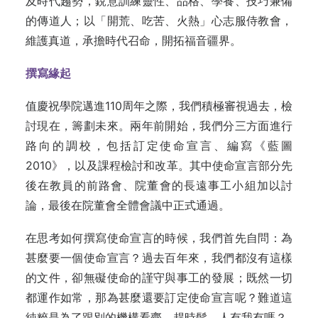
及時代趨勢，銳意訓練靈性、品格、學養、技巧兼備
的傳道人；以「開荒、吃苦、火熱」心志服侍教會，
維護真道，承擔時代召命，開拓福音疆界。
撰寫緣起
值慶祝學院邁進110周年之際，我們積極審視過去，檢
討現在，籌劃未來。兩年前開始，我們分三方面進行
路向的調校，包括訂定使命宣言、編寫《藍圖
2010》，以及課程檢討和改革。其中使命宣言部分先
後在教員的前路會、院董會的長遠事工小組加以討
論，最後在院董會全體會議中正式通過。
在思考如何撰寫使命宣言的時候，我們首先自問：為
甚麼要一個使命宣言？過去百年來，我們都沒有這樣
的文件，卻無礙使命的謹守與事工的發展；既然一切
都運作如常，那為甚麼還要訂定使命宣言呢？難道這
純粹是為了跟別的機構看齊，趕時髦，人有我有嗎？