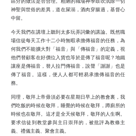
區分的做法是否合理。粗陋的職場神學鼓吹泯除一切
神聖與世俗的差異，道在屎溺，酒肉穿腸過，基督心
中留。
今天我們在講壇上聽到太多玩弄詞彙的講論。既然職
場信徒每天工作十二小時無暇承擔傳福音的任務，為
何我們不能擴大對「福音」與「傳福音」的定義，視
他們替顧客在好價位入貨也等於是傳了福音呢？地鐵
讓座是傳福音，替人拉門傳福音，說聲「謝謝」也是
傳了福音。這樣，便人人都可輕易承擔傳福音的任
務。
同理，敬拜上帝毋須必要在星期日早上的教會裏，我
們吃飯的時候在敬拜，睡覺的時候在敬拜，蹲廁所的
時候也在敬拜。這才是全天候敬拜，敬拜的人生啊。
要求信徒到教堂參與主日崇拜的，被批評為教條主
義、禮儀主義、聚會主義。