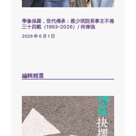
學像保羅，世代傳承：蔡少琪院長事主不倦
三十四載（1993–2026）/ 何偉強
2026 年 6 月 1 日
編輯精選