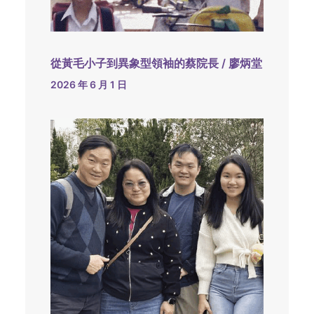
從黃毛小子到異象型領袖的蔡院長 / 廖炳堂
2026 年 6 月 1 日