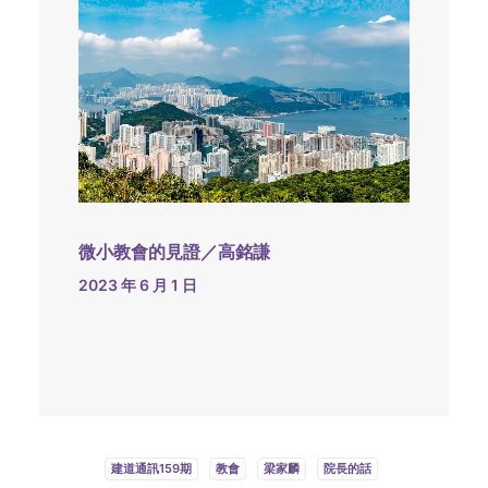
微小教會的見證／高銘謙
2023 年 6 月 1 日
建道通訊159期
教會
梁家麟
院長的話