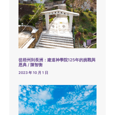
從梧州到長洲：建道神學院125年的挑戰與
恩典 / 陳智衡
2023 年 10 月 1 日