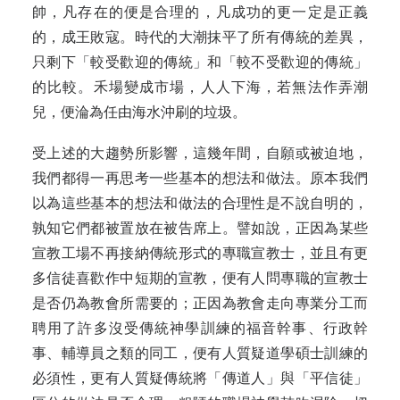
帥，凡存在的便是合理的，凡成功的更一定是正義
的，成王敗寇。時代的大潮抹平了所有傳統的差異，
只剩下「較受歡迎的傳統」和「較不受歡迎的傳統」
的比較。禾場變成市場，人人下海，若無法作弄潮
兒，便淪為任由海水沖刷的垃圾。
受上述的大趨勢所影響，這幾年間，自願或被迫地，
我們都得一再思考一些基本的想法和做法。原本我們
以為這些基本的想法和做法的合理性是不說自明的，
孰知它們都被置放在被告席上。譬如說，正因為某些
宣教工場不再接納傳統形式的專職宣教士，並且有更
多信徒喜歡作中短期的宣教，便有人問專職的宣教士
是否仍為教會所需要的；正因為教會走向專業分工而
聘用了許多沒受傳統神學訓練的福音幹事、行政幹
事、輔導員之類的同工，便有人質疑道學碩士訓練的
必須性，更有人質疑傳統將「傳道人」與「平信徒」