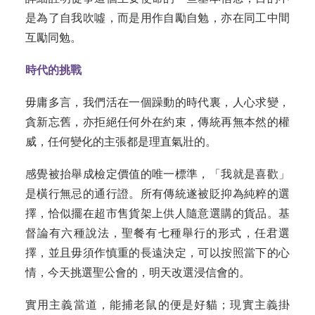
是為了自我吹噓，而是用作自勵自勉，亦在同工中間
互勵同勉。
時代的挑戰
毋庸多言，我們活在一個躁動的時代裏，人心求變，
貪新忘舊，亦拒絕任何外在約束，傳統再無本然的權
威，任何變化的主張都是理直氣壯的。
感覺被抬舉成檢定價值的唯一標準，「我就是喜歡」
是橫行無忌的通行證。所有傳統遂被貶抑為純粹的選
擇，恰似擺在超市售貨架上供人隨意選購的貨品。基
督論有六種說法，聖餐有七種舉行的形式，任君選
擇，並且毋須作慎重的長遠決定，可以按照當下的心
情，今天挑選聖公會的，明天改選浸信會的。
實用主義當道，能捕老鼠的便是好貓；現實主義掛