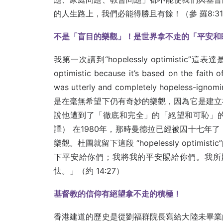
的人生路上，我們必能得勝且有餘！（參 羅8:31-38）We Ar
不是「盲目的樂觀」！是世界拿不走的「平安和
我第一次讀到“hopelessly optimistic”這表達是來
optimistic because it’s based on the faith 
was utterly and completely hopeless-ign
是在毫無希望下仍有奇妙的樂觀，因為它是建立
說他遭到了「徹底和完全」的「絕望和可恥」
譯） 在1980年，那時曼德拉已經被囚十七年
樂觀。杜圖就留下這段 “hopelessly opti
下平安給你們；我將我的平安賜給你們。我所
怯。」（約 14:27）
基督教的信仰有絕望拿不走的積極！
香港建道的歷史是從劉福群院長寫給大陸未畢業