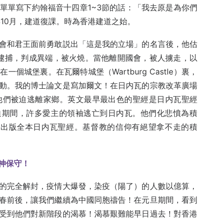
單單寫下約翰福音十四章1~3節的話：「我去原是為你們
年10月，建道復課。時為香港建道之始。
會和君王面前勇敢説出「這是我的立場」的名言後，他估
，會被逮捕，判成異端，被火燒。當他離開國會，被人擄走，以
城堡裏。在瓦爾特城堡（Wartburg Castle）裏，
動。我的博士論文是寫加爾文！在日内瓦的宗教改革廣場
他們被迫逃離家鄉。英文最早最出色的聖經是日内瓦聖經
53-8)逼迫期間，許多愛主的領袖逃亡到日内瓦。他們化悲憤為積
0年出版全本日内瓦聖經。基督教的信仰有絕望拿不走的積
神保守！
的完全解封，疫情大爆發，染疫（陽了）的人數以億算，
春前後，讓我們繼續為中國同胞禱告！在元旦期間，看到
受到他們對新階段的渴慕！渴慕艱難能早日過去！對香港