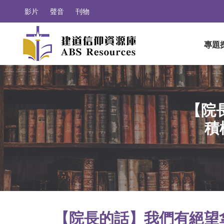
影片
聲音
刊物
專題
【院
積極
【院長的話】我們有絕望