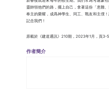
新春後就迎來每年的收生期。我們常為考慮蒙召
靈帥領他們的路，擺上自己，拿著這份「患難、
奉主的榮耀，成爲神學生、同工、戰友和主僕！
記念我們！
原載於《建道通訊》210期，2023年1月，頁3-
作者簡介
蔡少琪
何義思教席副教授
院長