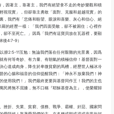
時，因著主，靠著主，我們有絕望拿不走的奇妙樂觀和積
輕視現實」，但卻靠主勇敢「面對、克服和超越現實」的
裏，我們有「悲痛和盼望、眼淚和喜樂、灰心和信心、絕
保羅的經歷一樣：「我們四面受敵，卻不被困住；心裡作
，卻不至死亡。」因爲「我們有這寶貝放在瓦器裡，要顯
4:7-9）
腓2:5-11互勉：無論我們落在任何艱難的光景裏，因爲
就有何等奇妙、有力量、有朝氣的積極信仰！基督面對一
決心道成肉身，降生於卑微貧窮的馬槽，經歷世人極冰冷
督的心腸和福音的信仰提醒我們：「神永不放棄我們！神
的使用我們！」我們最終更要與基督同作王！我們的主也
萬民將無不屈膝，無不口稱『耶穌基督為主』，使榮耀歸
、挫折、失業、貧窮、債務、戰爭、霸權、奸惡、國家問
的愛隔絕！靠著愛我們的主，在各種或順或逆或非常坎坷