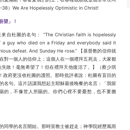
e Hopelessly Optimistic in Christ!
盼望」！
自杜圖的名句： “The Christian faith is hopelessly
of a guy who died on a Friday and everybody said it
ominious defeat. And Sunday He rose.” 【基督教的信仰就
在對一個人的信仰上；這個人在一個禮拜五死去，大家都
的失敗！毫無希望了！但在禮拜天他復活了。】（蔡少琪
了！政府更沒收杜圖的護照。那時批評者說：杜圖有盲目的
mistic”的名句。這片語讓我想起主耶穌最後晚餐的名言：「我留
賜的，不像世人所賜的。你們心裡不要憂愁，也不要膽
的同學的名言開始。那時宣教士被趕走；神學院經歷風雨