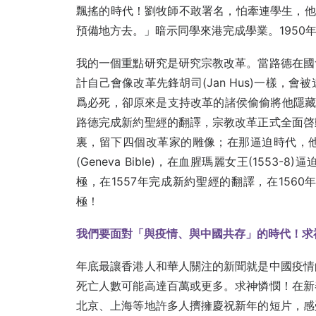
飄搖的時代！劉牧師不敢署名，怕牽連學生，他
預備地方去。」暗示同學來港完成學業。1950
我的一個重點研究是研究宗教改革。當路德在國
計自己會像改革先鋒胡司(Jan Hus)一樣
爲必死，卻原來是支持改革的諸侯偷偷將他隱藏在一個
路德完成新約聖經的翻譯，宗教改革正式全面啓
裏，留下四個改革家的雕像；在那逼迫時代，
(Geneva Bible)，在血腥瑪麗女王(15
極，在1557年完成新約聖經的翻譯，在156
極！
我們要面對「與疫情、與中國共存」的時代！求
年底最讓香港人和華人關注的新聞就是中國疫情
死亡人數可能高達百萬或更多。求神憐憫！在新
北京、上海等地許多人擠擁慶祝新年的短片，感