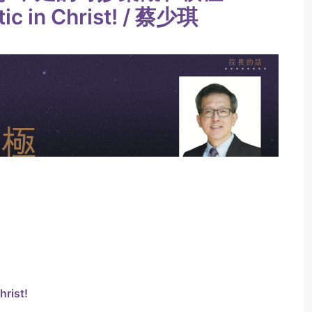
tic in Christ! / 蔡少琪
rist!