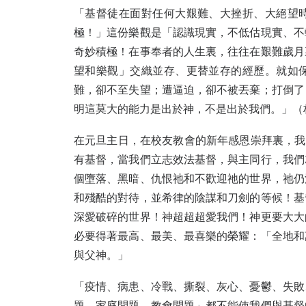
「基督徒在面對任何大艱難、大挫折、大絕望
極！」這份樂觀是「認識現實，不低估現實、不
奇妙積極！在事奉者的人生裏，往往在艱難歲月
望和樂觀」交織並存、更替並存的經歷。就如
難，卻不至失望；遭逼迫，卻不被丟棄；打倒了
明這莫大的能力是出於神，不是出於我們。」（林後
在元旦主日，在校友教會的新年感恩崇拜裏，我以
有基督，當我們立志效法基督，與主同行，我們
個墮落、黑暗、仇恨祂和不歡迎祂的世界，祂仍
和殘酷的對待，並希律的陰謀和刀劍的等候！基
深愛破碎的世界！神超超超愛我們！神更要大大
必要得著最高、最美、最喜樂的榮耀：「全地和
與父神。」
「疫情、病患、冷戰、撕裂、灰心、憂鬱、失敗
題、家庭問題、教會問題」都不能使我們與基督