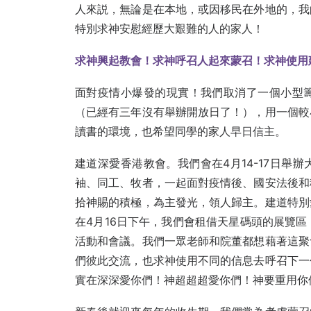
人來説，無論是在本地，或因移民在外地的，我
特別求神安慰經歷大艱難的人的家人！
求神興起教會！求神呼召人起來蒙召！求神使用
面對疫情小爆發的現實！我們取消了一個小型
（已經有三年沒有舉辦開放日了！），用一個較
讀書的環境，也希望同學的家人早日信主。
建道深愛香港教會。我們會在4月14-17日舉
袖、同工、牧者，一起面對疫情後、國安法後和
拾神賜的積極，為主發光，領人歸主。建道特別
在4月16日下午，我們會租借天星碼頭的展覽區，為年
活動和會議。我們一眾老師和院董都想藉著這聚
們彼此交流，也求神使用不同的信息去呼召下一
實在深深愛你們！神超超超愛你們！神要重用你