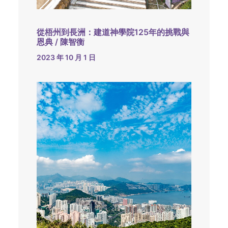
從梧州到長洲：建道神學院125年的挑戰與
恩典 / 陳智衡
2023 年 10 月 1 日