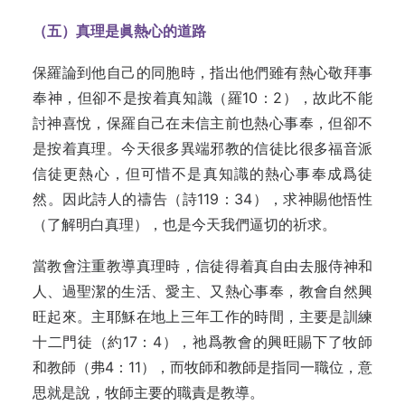
（五）真理是眞熱心的道路
保羅論到他自己的同胞時，指出他們雖有熱心敬拜事
奉神，但卻不是按着真知識（羅10：2），故此不能
討神喜悅，保羅自己在未信主前也熱心事奉，但卻不
是按着真理。今天很多異端邪教的信徒比很多福音派
信徒更熱心，但可惜不是真知識的熱心事奉成爲徒
然。因此詩人的禱告（詩119：34），求神賜他悟性
（了解明白真理），也是今天我們逼切的祈求。
當教會注重教導真理時，信徒得着真自由去服侍神和
人、過聖潔的生活、愛主、又熱心事奉，教會自然興
旺起來。主耶穌在地上三年工作的時間，主要是訓練
十二門徒（約17：4），祂爲教會的興旺賜下了牧師
和教師（弗4：11），而牧師和教師是指同一職位，意
思就是說，牧師主要的職責是教導。