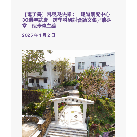
［電子書］困境與抉擇：「建道研究中心
30週年誌慶」跨學科研討會論文集／廖炳
堂、倪步曉主編
2025 年 1 月 2 日