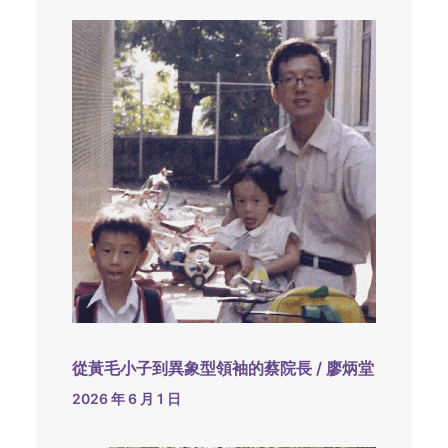
從黃毛小子到異象型領袖的蔡院長 / 廖炳堂
2026 年 6 月 1 日