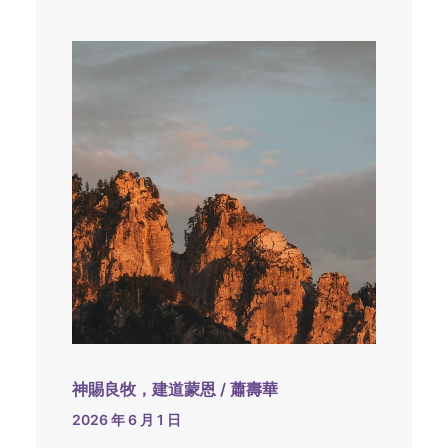
神賜良牧，建道蒙恩 / 蕭壽華
2026 年 6 月 1 日