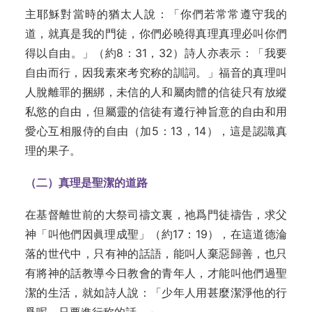
主耶穌對當時的猶太人說：「你們若常常遵守我的
道，就真是我的門徒，你們必曉得真理真理必叫你們
得以自由。」（約8：31，32）詩人亦表示：「我要
自由而行，因我素來考究称的訓詞。」福音的真理叫
人脫離罪的捆綁，未信的人和屬肉體的信徒只有放縱
私慾的自由，但屬靈的信徒有遵行神旨意的自由和用
愛心互相服侍的自由（加5：13，14），這是認識真
理的果子。
（二）真理是聖潔的道路
在基督離世前的大祭司禱文裏，祂爲門徒禱告，求父
神「叫他們因眞理成聖」（約17：19），在這道德淪
落的世代中，只有神的話語，能叫人棄惡歸善，也只
有將神的話教導今日教會的青年人，才能叫他們過聖
潔的生活，就如詩人說：「少年人用甚麼潔淨他的行