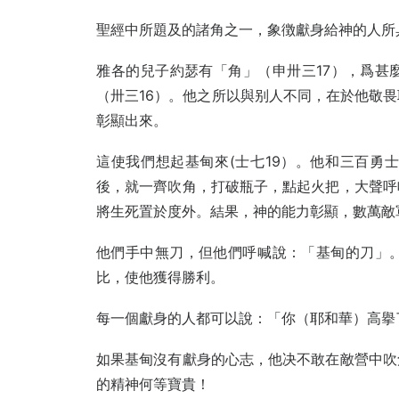
‌聖經中所題及的諸角之一，‌象徴獻身給神的人所
‌雅各的兒子約瑟有「角」（‌申卅三17），爲
（卅三16）。他之所‌以與别人不同，在於他敬
彰顯出來。‌
這使我們想起基甸來(士七‌19）。他和三百勇
後，就一齊吹角，打‌破瓶子，點起火把，大聲呼
將生死置‌於度外。結果，神的能力彰顯，數萬敵
他們手中無刀，但他們呼喊‌說：「基甸的刀」。
比，使他獲得勝利。
‌每一個獻身的人都可以說：‌「你（耶和華）高擧
‌如果基甸沒有獻身的心志，‌他决不敢在敵營中
的精神何等寶貴！‌