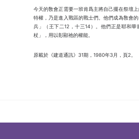
今天的敎會正需要一班肯爲‌主將自己擺在祭壇上
特權，乃是進入戰‌區的戰士們。他們成為敎會的
兵」（王下二12，十三14）。他們正是耶‌和
杖‌」，用以彰顯祂的‌權能。
原載於《建道通訊》31期，1980年3月，頁2。