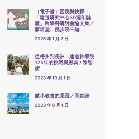
［電子書］困境與抉擇：
「建道研究中心30週年誌
慶」跨學科研討會論文集／
廖炳堂、倪步曉主編
2025 年 1 月 2 日
從梧州到長洲：建道神學院
125年的挑戰與恩典 / 陳智
衡
2023 年 10 月 1 日
微小教會的見證／高銘謙
2023 年 6 月 1 日