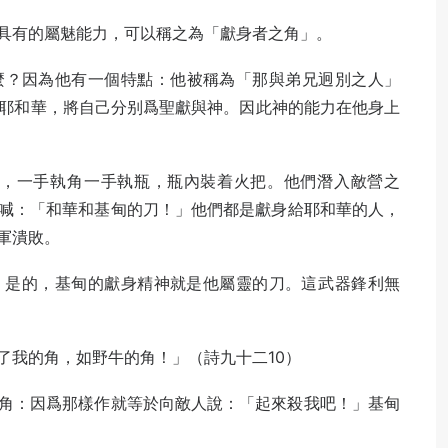
具有的屬魅‌能力，可以稱之為「獻身者之‌角」。
甚麼？因為他有‌一個特點：他被稱為「那與弟兄‌迥別之人」
畏耶和‌華，將自己分别爲聖獻與神。因‌此神的能力在他身上
士，一手執角‌一手執瓶，瓶內裝着火把。他們‌潛入敵營之
喊：‌「和華和基甸的刀！」他們都‌是獻身給耶和華的人，
軍潰敗。
是的，基甸‌的獻身精神就是他屬靈的刀。這‌武器鋒利無
了我的角，‌如野牛的角！」（詩九十二10）
吹角：因爲那‌樣作就等於向敵人說：「起來殺‌我吧！」基甸