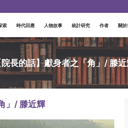
探索
時代回應
人物故事
統計研究
作者
關於
【院長的話】獻身者之「角」/ 滕近
」/ 滕近輝