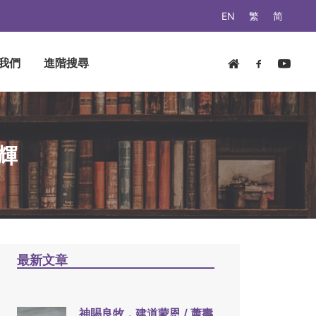
EN
繁
简
我們
進階搜尋
輝
最新文章
神賜良牧，建道蒙恩 / 蕭壽