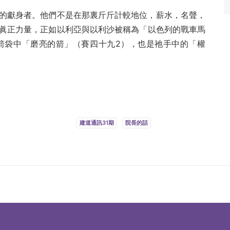
的獻身者。‌他們不是在那裏斤斤計較地位，‌薪水，名聲，
眞‌正力量，正如以利亞與以利沙被‌稱為「以色列的戰車馬
華箭袋中「磨亮的箭」（賽四‌十九2），也是祂手中的「權
建道通訊31期
院長的話