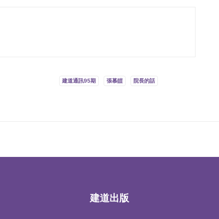
建道通訊95期
張慕皚
院長的話
建道出版