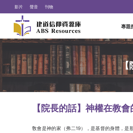
影片
聲音
刊物
專題
【
【院長的話】神權在教會的
敎會是神的家（弗二19），是基督的身體，是