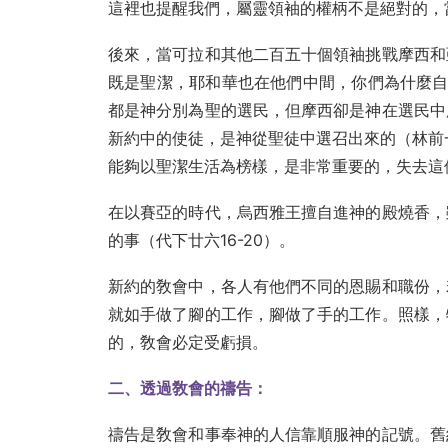
這裡也提醒我們，屬靈領袖的權柄不是絕對的，
後來，當可拉和其他二百五十個領袖挑戰摩西和
既是聖潔，耶和華也在他們中間，你們為什麼自
都是神分別為聖的選民，但摩西卻是神在選民中
新約中的使徒，是神從聖徒中選召出來的（林前一
能夠以聖潔生活為榜樣，是非常重要的，失去這
在以賽亞的時代，烏西雅王擅自進神的殿燒香，
的事（代下廿六16-20）。
新約的敎會中，各人有他們不同的恩賜和職份，
就如手做了腳的工作，腳做了手的工作。照樣，
的，敎會必定受虧損。
二、透過敎會的禱告：
禱告是敎會和事奉神的人信靠順服神的記號。舊