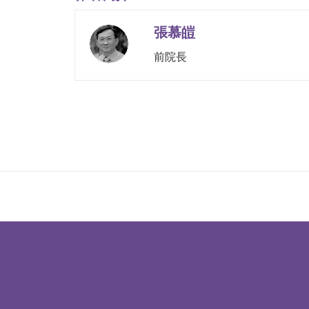
張慕皚
前院長