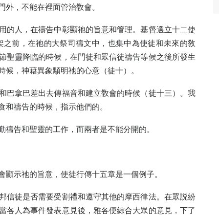
門外，不能在裡面管治敎會。
用的人，在禱告中彰顯祂的旨意和管理。基督選立十二使
十架之前，在祂的大祭司禱文中，也集中為使徒和未來的敎
節聖靈降臨的時候，在門徒和眾信徒禱告等候之後所發生
時候，神藉異象顒明祂的心意（徒十）。
和巴拿巴差出去傳福音和建立敎會的時候（徒十三）。我
食和禱告的時候，指示他們的。
勤禱告和聖靈的工作，而兩者是不能分開的。
會顯示祂的旨意，使徒行傳十五章是一個例子。
邦信徒是否需要受割禮和遵守其他的摩西律法。在眾説紛
當各人為事件發表意見後，雅各便綜合大眾的意見，下了