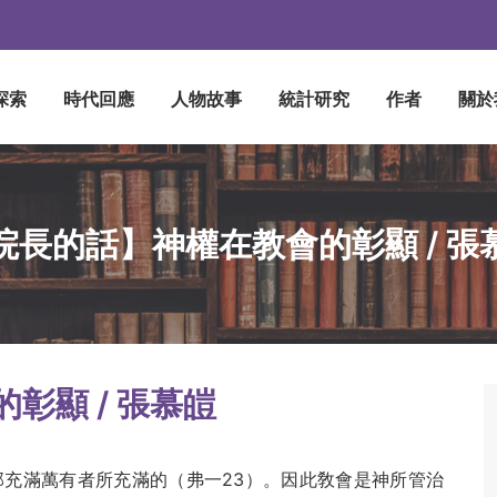
探索
時代回應
人物故事
統計研究
作者
關於
院長的話】神權在教會的彰顯 / 張
彰顯 / 張慕皚
那充滿萬有者所充滿的（弗一23）。因此敎會是神所管治