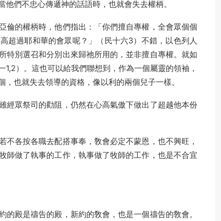
當他們不忠心傳遞神的話語時，也就會失去權柄。
亞倫的權柄時，他們指出：「你們擅自專權，全會眾個個
高超過耶和華的會眾呢？」（民十六3）不錯，以色列人
所特別選召和分別出來歸祂所用的，並非擅自專權。就如
1,2）。這也可以給我們聯想到，作為一個屬靈的領袖，
個，也就失去領導的資格，像以利的兩個兒子一樣。
雖經眾祭司的勸阻，仍然在心高氣傲下做出了超越他本份
若不各按各職去配搭事奉，敎會必定不蒙恩，也不興旺，
牧師做了執事的工作，執事做了牧師的工作，也是不合宜
約的殿是禱告的殿，新約的敎會，也是一個禱告的敎會。