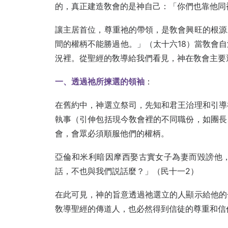
的，真正建造敎會的是神自己：「你們也靠他同
讓主居首位，尊重祂的帶領，是敎會興旺的根源
間的權柄不能勝過他。」（太十六18）當敎會
況裡。從聖經的敎導給我們看見，神在敎會主要
一、透過祂所揀選的領袖
：
在舊約中，神選立祭司，先知和君王治理和引導
執事（引伸包括現今敎會裡的不同職份，如團長
會，會眾必須順服他們的權柄。
亞倫和米利暗因摩西娶古實女子為妻而毀謗他
話，不也與我們説話麼？」（民十一2）
在此可見，神的旨意透過祂選立的人顯示給他的
敎導聖經的傳道人，也必然得到信徒的尊重和信