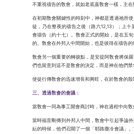
不重視禱告的敎會，就如老底嘉敎會一樣，主在
在初期敎會關鍵性的時刻中，神都是透過祂所使
徒，乃在整夜的禱告之後（路六12,13）；上
會禱告（約十七）。敎會正式的開始，是在五旬
的。敎會在外邦人中間開始，也是彼得在禱告的
敎會另一個重要的轉捩點，是安提阿敎會將保羅
們也留意到這不是敎會的決定，而是神在他們禁
使徒行傳敎會的迅速增長和興旺，在於敎會的殷
三、透過敎會的會議：
當敎會一同為事工開會商討時，神在過程中向敎
當時福音剛傳到外邦人中間，敎會中引起爭論外
紜的時候，他們召開了一個「耶路撒冷會議」。