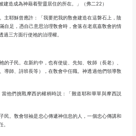
被建造成為神藉着聖靈居住的所在。」（弗二22）
。主耶穌曾應許：「我要把我的敎會建造在這磐石上，陰
自滿自足，憑自己意思治理敎會時，會落在老底嘉敎會的情
透過三方面行使祂的治理權。
祂的子民。在新約中，也有使徒、先知、牧師（長老）、
、導師、詩班長等），在敎會中任職。神透過他們領導敎
，當他們挑戰摩西的權柄時説：「難道耶和華單與摩西説
子民。敎會領袖是忠心傳遞神信息的人，一個忠心傳講和
任。