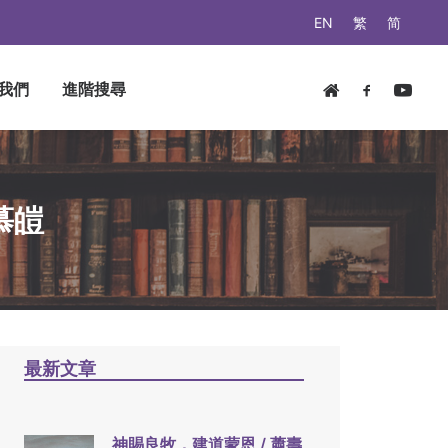
EN
繁
简
我們
進階搜尋
慕皚
最新文章
神賜良牧，建道蒙恩 / 蕭壽