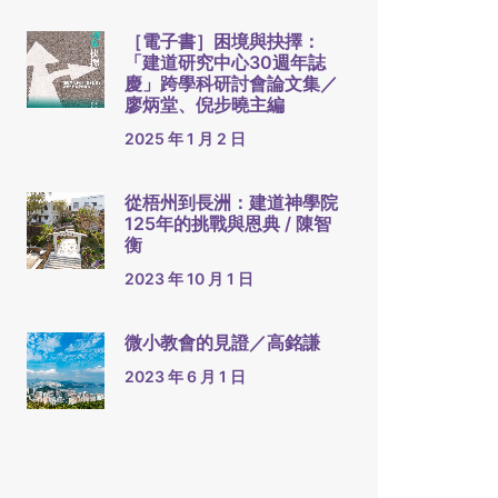
［電子書］困境與抉擇：
「建道研究中心30週年誌
慶」跨學科研討會論文集／
廖炳堂、倪步曉主編
2025 年 1 月 2 日
從梧州到長洲：建道神學院
125年的挑戰與恩典 / 陳智
衡
2023 年 10 月 1 日
微小教會的見證／高銘謙
2023 年 6 月 1 日