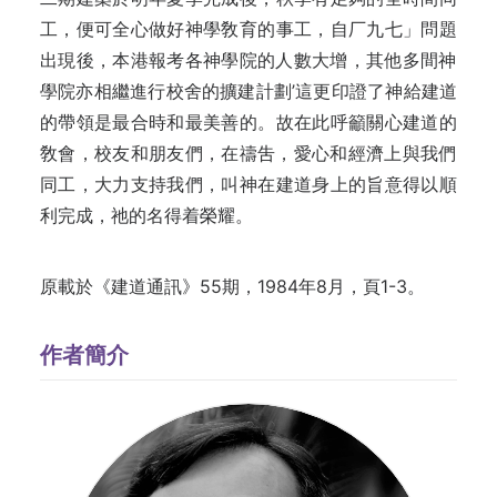
工，便可全心‍做好神學敎育的事工，自厂九七」問題
出‍現後，本港報考各神學院的人數大增，其‍他多間神
學院亦相繼進行校舍的擴建計劃‍’這更印證了神給建道
的帶領是最合時和‍最美善的。故在此呼籲關心建道的
敎會，‍校友和朋友們，在禱吿，愛心和經濟上與‍我們
同工，大力支持我們，叫神在建道身‍上的旨意得以順
利完成，祂的名得着榮耀。‍‍
原載於《建道通訊》55期，1984年8月，頁1-3。
作者簡介