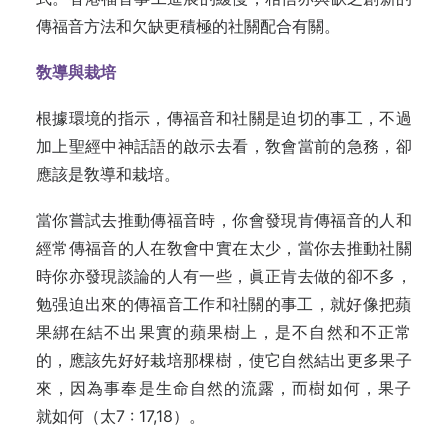
傳福‍音方法和欠缺更積極的社關配合有關。
敎導與栽培
根據環境的指示，傳福音和社關是迫‍切的事工，不過
加上聖經中神話語的啟示‍去看，敎會當前的急務，卻
應該是敎導和‍栽培。
當你嘗試去推動傳福音時，你會發現‍‍肯傳福音的人和
經常傳福音的人在敎會中‍實在太少，當你去推動社關
時你亦發現談‍論的人有一些，眞正肯去做的卻不多，
勉‍强迫出來的傳福音工作和社關的事工，就‍好像把蘋
果綁在結不出果實的蘋果樹上，‍是不自然和不正常
的，應該先好好栽培那‍棵樹，使它自然結出更多果子
來，因為事‍奉是生命自然的流露，而樹如何，果子
就‍如何（太7 : 17,18）。