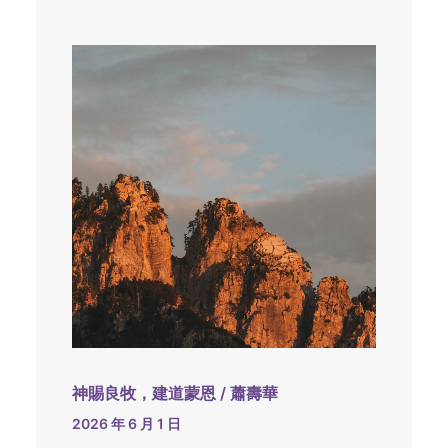
神賜良牧，建道蒙恩 / 蕭壽華
2026 年 6 月 1 日