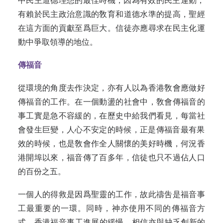
中‍民主道德理想的最佳時機，因為有效的民‍主運動，
有賴於民主政治意識的敎育和道‍德水準的提高，聖經
在這方面的貢獻至爲‍巨大。信徒亦應尋求在民主化運
動中爭取‍領導的地位。‍
傳福音
從環境的角度去作決定，亦有人以為‍香港敎會應做好
傳福音的工作。在一個動‍盪的社會中，敎會傳福音的
事工實是急不‍容緩的，在歷史中給我們看見，每當社
會‍發生巨變，人心不安定的時候，正是傳福‍音最有果
效的時候，也是敎會作全人關懷‍的美好時機，何況香
港開埠以來，福音傳‍了百多年，信徒也只不過佔人口
的百份之‍五。‍
一個人的得救是因爲聖靈的工作，故‍此禱吿是福音事
工最重要的一環。同時，神亦使用不同的傳福音方
式。香港福音事工進展的緩慢，相信亦與缺乏創新的