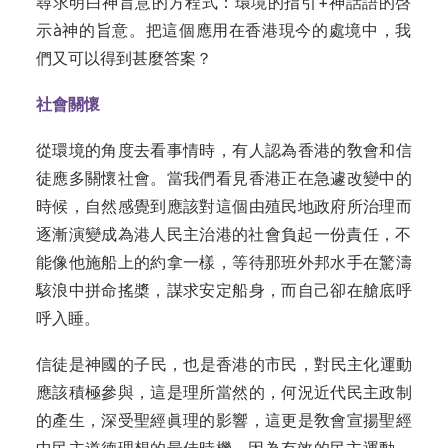
尋求明白神旨意的方程式：環境‍的指引+神話語的啓
示à神的旨意。把這‍個應用在香港現今的處境中，我
們又可以‍得到甚麼答案？‍
社會關懷
從環境的角度去看事情時，有人認為‍香港的敎會和信
徒應多關懷社會。當我們‍看見香港正在急遽改變中的
時候，自然感‍覺到應該對這個由殖民地政府所治理而
逐‍漸演變成為港人民主治港的社會負起一份‍責任，不
能像他施船上的約拿一樣，等待‍那班外邦水手在驚濤
駭浪中拼命搖槳，謀‍求安定船身，而自己卻在艙底呼
呼入睡。‍
信徒是神國的子民，也是香港的市民，對民主化運動
應該積極參與，這是理所‍‍當然的，何況近代民主政制
的產生，深受‍聖經眞理的影響，這更是敎會宣揚聖經