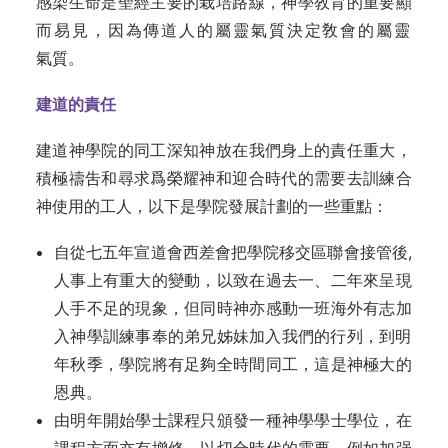
感染生命是聖經主要‍的栽培路線，神學敎育的重要顯
而易見，‍因為傳道人的屬靈氣質決定敎會的屬靈
氣‍質。‍
建道的責任
建道神學院的同工深知神放在我們身‍上的責任重大，
積極禱吿和尋求爲榮耀神‍‍和迎合時代的需要去訓練合
神使用的工人‍，以下是學院發展計劃的一些重點：‍
自從七五年宣道會西差會把學院移‍交區聯會接管後,
人事上有重大的變動，‍以致在過去一、二年來呈現
人手不足的現‍象，但同時神亦感動一班海外有志加
入神‍學訓練事奉的弟兄姊妹加入我們的行列，‍到明
年秋季，學院將有足夠全時間同工，‍這是神極大的
恩典。‍
由明年開始學士課程只頒發一種神‍學學士學位，在