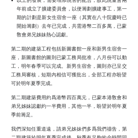
以上的發展，需要增添院舍的配合‍，故此院董會兩
年前成立了擴建委員會，‍以便籌劃擴建事工，第一
期的計劃是新女‍生宿舍一座（其實在八十院慶時已
開始籌‍劃）去年已完成，共需港幣二百多萬，已‍蒙
敎會弟兄姊妹熱心認獻。‍
第二期的建築工程包括新圖書館一座‍和新男生宿舍一
座，新圖書館的圖則已蒙‍‍工務局批准，八月份可以動
工，明年春季‍可以完成。新男生宿舍，圖則亦已呈交
工務‍局審核，短期內相信可獲批出，全部工程‍亦盼望
可於明年夏季完成。‍
第二期建築費用約爲港幣四百萬元，‍已蒙本港敎會和
弟兄姊妹認獻約一半費用‍，其他一半，盼望於明年夏
季前籌足。‍
我們深知任重道遠，請弟兄姊妹們多‍爲我們禱吿，第
二期建築於明年夏季完成‍後，秋季有足夠的全時間同