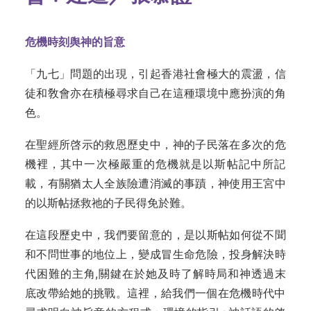
危機時刻舆神的旨意
「九七」問題的出現，引起香港社會‍極大的震盪，信
徒和敎會亦在積極尋求自‍己在這種環境中應扮演的角
色。‍
在聖經所啓示的救恩歷史中，神的子‍民落在多次的危
機裡，其中一次極嚴重的‍危機就是以斯帖記中所記
載，有關猶太人‍全族險遭消滅的事蹟，神使用王宮中
的以‍斯帖拯救祂的子民得免於難。‍
在這段歷史中，我們要留意的，是以‍斯帖如何從不聞
和不問世事的地位上，變‍成冒生命危險，投身解決時
代困難的主角‍,關鍵在於她及時了解時局和神透過末
底‍改帶給她的挑戰。這裡，給我們一個在危‍機時代中