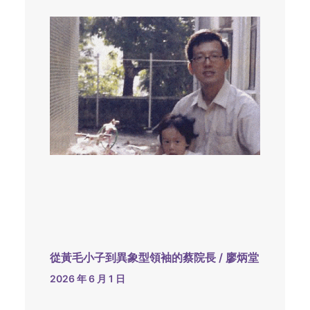
從黃毛小子到異象型領袖的蔡院長 / 廖炳堂
2026 年 6 月 1 日