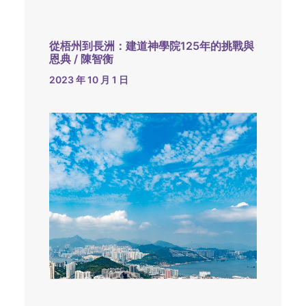
從梧州到長洲：建道神學院125年的挑戰與
恩典 / 陳智衡
2023 年 10 月 1 日