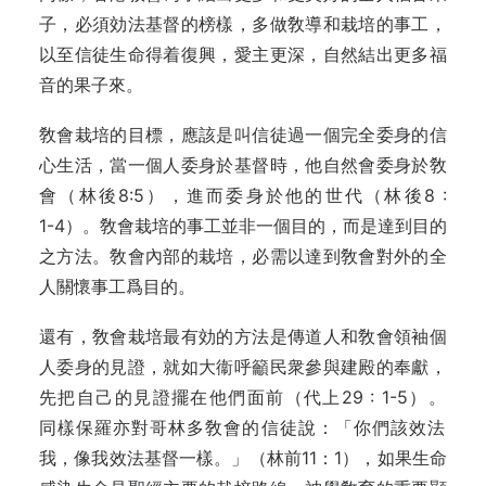
子，必須効法基督的榜樣‍，多做敎導和栽培的事工，
以至信徒生命‍得着復興，愛主更深，自然結出更多福
音‍的果子來。‍
敎會栽培的目標，應該是叫信徒過一‍個完全委身的信
心生活，當一個人委身於‍基督時，他自然會委身於敎
會（林後8:5），進而委身於他的世代（林後8 :
1‍-4）。敎會栽培的事工並非一個目的，‍而是達到目的
之方法。敎會內部的栽培，‍必需以達到敎會對外的全
人關懷事工爲目‍‍的。‍
還有，敎會栽培最有効的方法是傳道‍人和敎會領袖個
人委身的見證，就如大衞‍呼籲民衆參與建殿的奉獻，
先把自己的見‍證擺在他們面前（代上29 : 1-5）。
同‍樣保羅亦對哥林多敎會的信徒說：「你們‍該效法
我，像我效法基督一樣。」（林前‍11：1），如果生命