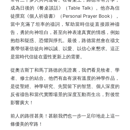
成為日後的《餐桌談話》（Table Talk）。他亦為信
徒撰寫《個人祈禱書》（Personal Prayer Book），
當中充滿了坦率的禱詞，幫助當時信徒直接跟神禱
告，勇於向神坦白，甚至向神表達真實的情感，例如
抱怨和疑惑、恐懼與掙扎。最後，路德當然會在禱文
裏帶領著信徒向神以誠、以愛、以信心來懇求。這正
是當時代信徒在靈性更新上的需要。
從奧古斯丁和馬丁路德的見證裏，我們看見牧者、學
者、修士的結合。他們有血有淚有溫度的神學作品，
是從聖經、神學研究、先賢留下的智慧、個人深度的
反省禱告和當代實際場景的深度互動而生出，對後世
影響廣大！
前人的路徑甚美！甚願我們也一步一足印地走上這一
條優美的窄路！