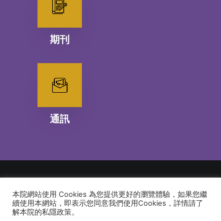
期刊
通訊
本院網站使用 Cookies 為您提供更好的瀏覽體驗，如果您繼
© 2026 建道神學院Alliance Bible Seminary. All rights reserved
續使用本網站，即表示您同意我們使用Cookies，詳情請了
解本院的私隱政策。