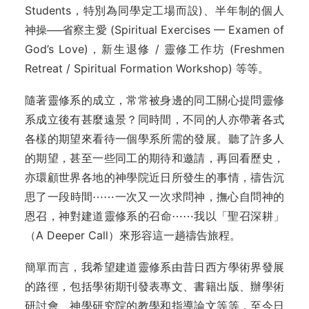
Students，特別為同學定工場而設)、半年制的個人
神操──省察主愛 (Spiritual Exercises — Examen of
God’s Love)，新生退修 / 靈修工作坊 (Freshmen
Retreat / Spiritual Formation Workshop) 等等。
隨著靈修系的成立，常常被身邊的同工關心提問靈修
系成立後有甚麼遠景？同時間，不同的人亦帶著各式
各樣的期望來看待一個學系所需的發展。聽了許多人
的期望，甚至一些同工的期待和邀請，再回看歷史，
亦環顧世界各地的神學院近日所發生的事情，禱告沉
思了一段時間⋯⋯一次又一次求問神，撫心自問神的
恩召，神對建道靈修系的召命⋯⋯我以「聖召深耕」
（A Deeper Call）來形容這一趟禱告旅程。
簡單而言，我希望建道靈修系由昔日西方學術界發展
的路徑，包括學術期刊發表專文、書籍出版、辦學術
研討會、神學研究院的教學和指導論文等等，至今日