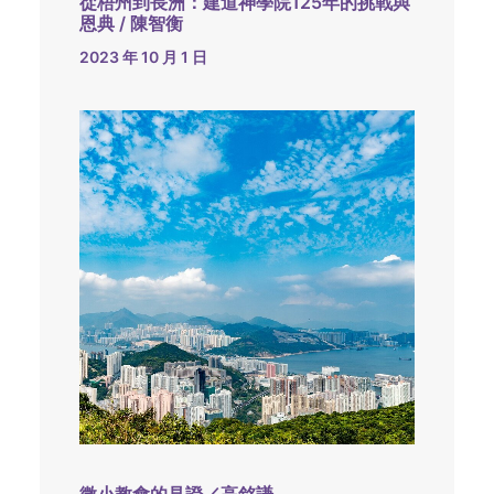
從梧州到長洲：建道神學院125年的挑戰與
恩典 / 陳智衡
2023 年 10 月 1 日