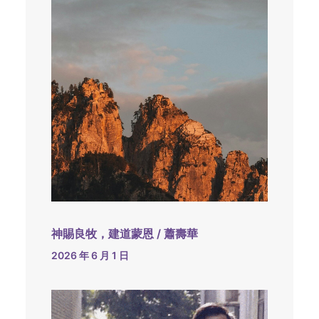
神賜良牧，建道蒙恩 / 蕭壽華
2026 年 6 月 1 日