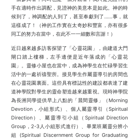
手在適時作出調配，見證神的美意本是如此。神的時
候到了，神調配的人到了，甚至奉獻到了……事，就
這樣成了！（神的工作實在太奇妙和豐富，亦有很多
同工的努力在當中，在此不一一細數和言謝！）
近日越來越多訪客探望了「心靈花園」，由建道大門
閘口踏上樓梯，左手邊便是近年落成的「心靈花
園」。靈修小屋也在當中，成為神學生在忙碌學習生
活中的一處祈禱聖所。接見學生作屬靈導引的房間也
在心靈花園裏面。這些具有標誌性的建設都表達了建
道神學院對學生的靈命塑造越來越重視。現時神學院
為長洲同學提供早上八點的「晨間靈修」（Morning
Devotion，小組形式）、個人屬靈導引（Spiritual
Direction）、屬靈導引小組（Spiritual Direction
Group，2-3人小組形式進行）、畢業班屬靈分辨小
組 (Spiritual Discernment Group for Graduating