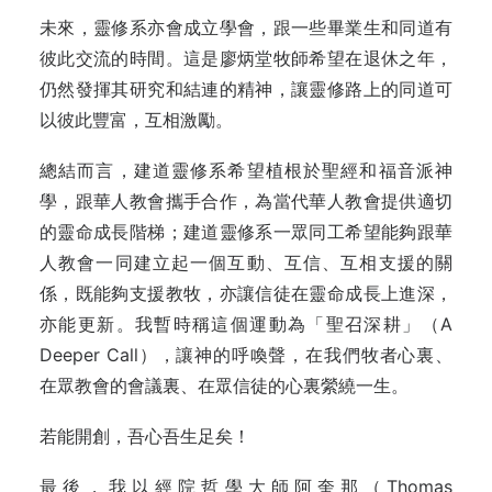
未來，靈修系亦會成立學會，跟一些畢業生和同道有
彼此交流的時間。這是廖炳堂牧師希望在退休之年，
仍然發揮其研究和結連的精神，讓靈修路上的同道可
以彼此豐富，互相激勵。
總結而言，建道靈修系希望植根於聖經和福音派神
學，跟華人教會攜手合作，為當代華人教會提供適切
的靈命成長階梯；建道靈修系一眾同工希望能夠跟華
人教會一同建立起一個互動、互信、互相支援的關
係，既能夠支援教牧，亦讓信徒在靈命成長上進深，
亦能更新。我暫時稱這個運動為「聖召深耕」（A
Deeper Call），讓神的呼喚聲，在我們牧者心裏、
在眾教會的會議裏、在眾信徒的心裏縈繞一生。
若能開創，吾心吾生足矣！
最後，我以經院哲學大師阿奎那（Thomas