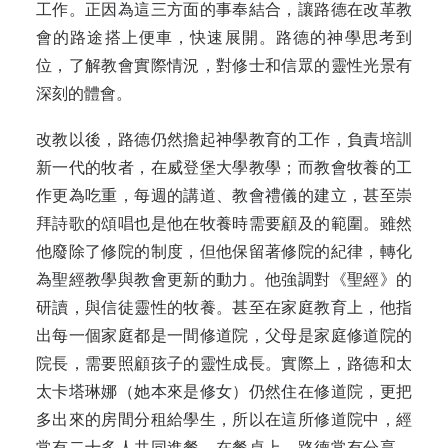
工作。正因為這三方面的事奉結合，讓路德在改革教
會的路途搭上便車，快速展開。路德的神學思考到
位，了解教會實際情況，對修士和信眾的靈性光景有
深刻的體會。
改教以後，路德仍然擔起神學教育的工作，負責培訓
新一代的牧者，在威登堡大學教學；而教會牧養的工
作更為吃重，每週的講道、教會禮儀的建立，甚至崇
拜詩歌的頌唱也是他在牧養時需要顧及的範圍。雖然
他廢除了修院的制度，但他保留著修院的紀律，轉化
為聖經教學與教會更新的動力。他強調對《聖經》的
研讀，與信徒靈性的牧養。甚至在家庭教育上，他指
出每一個家庭都是一間修道院，父母是家庭修道院的
院長，需要照顧孩子的靈性成長。實際上，路德和太
太卡塔琳娜（她本來是修女）仍然住在修道院，更把
多出來的房間分租給學生，所以在這所修道院中，經
常有二十多人共同進餐。在餐桌上，路德常有分享，