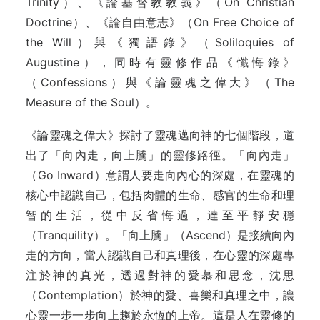
Trinity）、《論基督教教義》（On Christian
Doctrine）、《論自由意志》（On Free Choice of
the Will）與《獨語錄》（Soliloquies of
Augustine），同時有靈修作品《懺悔錄》
（Confessions）與《論靈魂之偉大》（The
Measure of the Soul）。
《論靈魂之偉大》探討了靈魂邁向神的七個階段，道
出了「向內走，向上騰」的靈修路徑。「向內走」
（Go Inward）意謂人要走向內心的深處，在靈魂的
核心中認識自己，包括肉體的生命、感官的生命和理
智的生活，從中反省悔過，達至平靜安穩
（Tranquility）。「向上騰」（Ascend）是接續向內
走的方向，當人認識自己和真理後，在心靈的深處專
注於神的真光，透過對神的愛慕和思念，沈思
（Contemplation）於神的愛、喜樂和真理之中，讓
心靈一步一步向上趨於永恆的上帝。這是人在靈修的