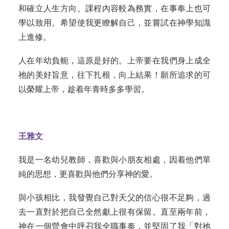
和確立人生方向。課程內容較為務實，在事奉上也可
學以致用。希望使我更瞭解自己，並嘗試在神學知識
上進修。
人在年幼負軛，這原是好的。上帝要在我們身上成全
祂的美好旨意，往下扎根，向上結果！願所追求的可
以榮耀上帝，趁着年青時多多學習。
王雅文
我是一名幼兒教師，喜歡與小朋友相處，因着他們單
純的思想，更喜歡與他們分享神的愛。
與小孩相比，我發覺自己對天父的信心很不足夠，過
去一直對於把自己全然獻上很有保留。直至兩年前，
神在一個營會中呼召我全職事奉，並堅固了我「對祂