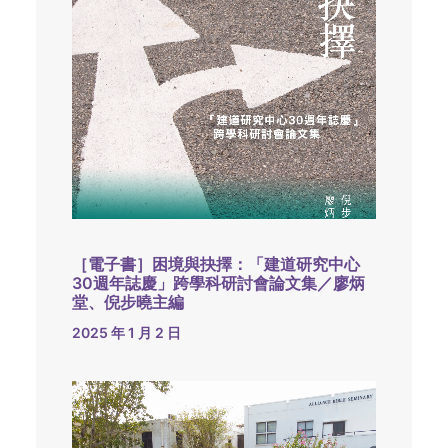
［電子書］困境與抉擇：「建道研究中心
30週年誌慶」跨學科研討會論文集／廖炳
堂、倪步曉主編
2025 年 1 月 2 日