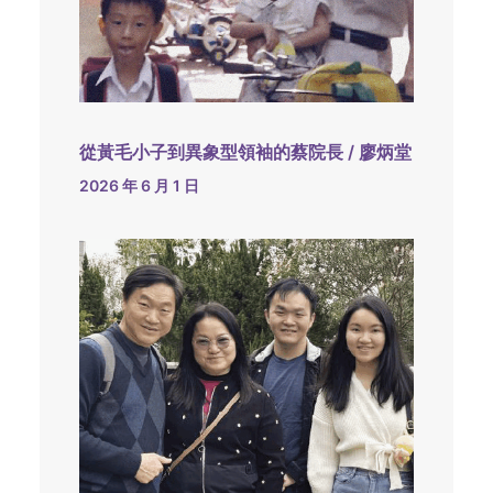
從黃毛小子到異象型領袖的蔡院長 / 廖炳堂
2026 年 6 月 1 日