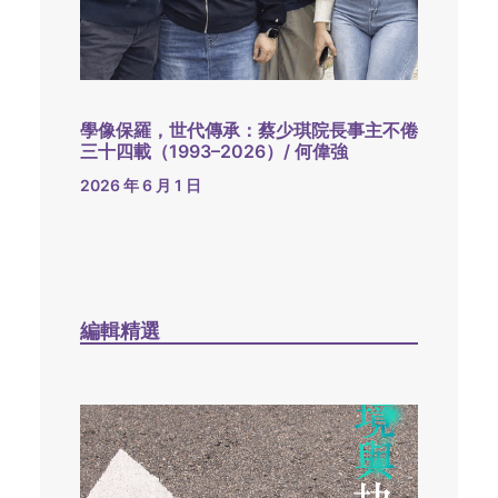
學像保羅，世代傳承：蔡少琪院長事主不倦
三十四載（1993–2026）/ 何偉強
2026 年 6 月 1 日
編輯精選