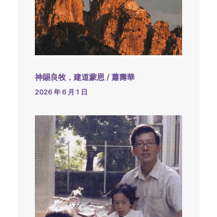
神賜良牧，建道蒙恩 / 蕭壽華
2026 年 6 月 1 日