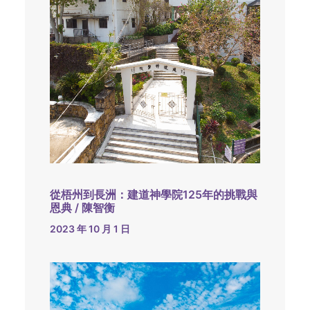
從梧州到長洲：建道神學院125年的挑戰與
恩典 / 陳智衡
2023 年 10 月 1 日