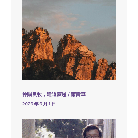
神賜良牧，建道蒙恩 / 蕭壽華
2026 年 6 月 1 日