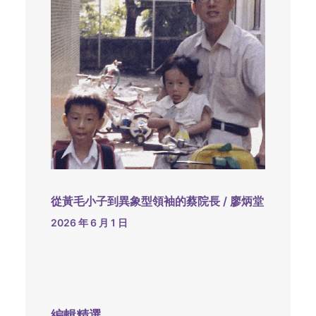
從黃毛小子到異象型領袖的蔡院長 / 廖炳堂
2026 年 6 月 1 日
編輯精選