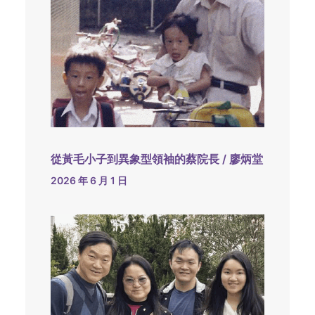
從黃毛小子到異象型領袖的蔡院長 / 廖炳堂
2026 年 6 月 1 日