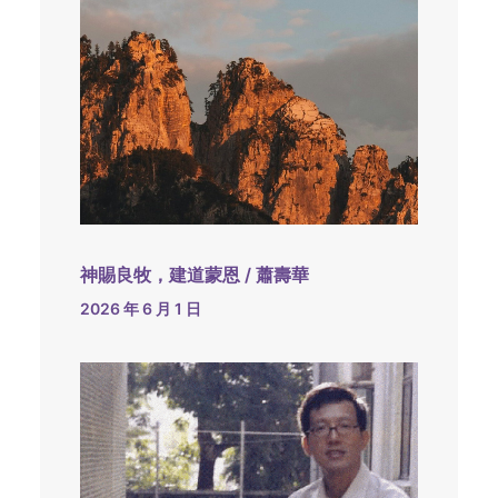
神賜良牧，建道蒙恩 / 蕭壽華
2026 年 6 月 1 日