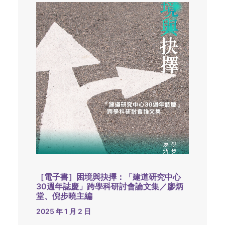
［電子書］困境與抉擇：「建道研究中心
30週年誌慶」跨學科研討會論文集／廖炳
堂、倪步曉主編
2025 年 1 月 2 日