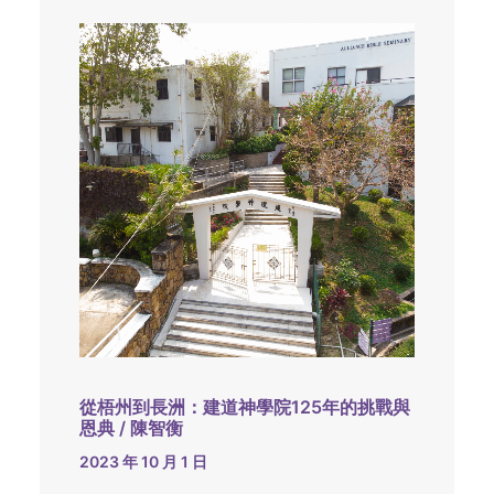
從梧州到長洲：建道神學院125年的挑戰與
恩典 / 陳智衡
2023 年 10 月 1 日