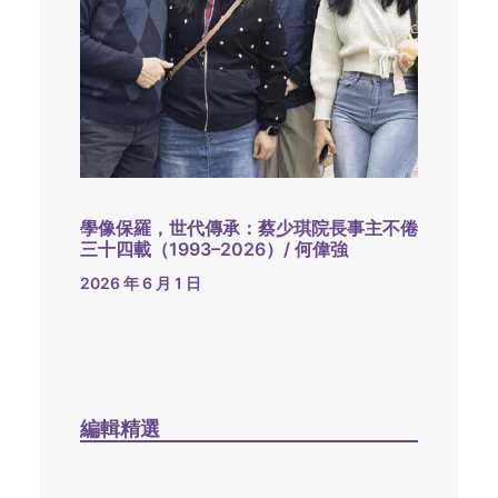
學像保羅，世代傳承：蔡少琪院長事主不倦
三十四載（1993–2026）/ 何偉強
2026 年 6 月 1 日
編輯精選