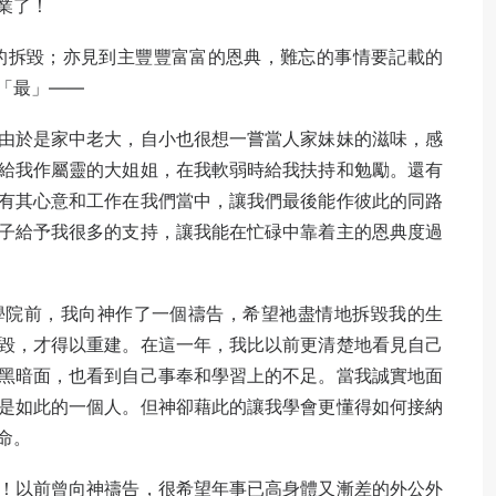
業了！
的拆毀；亦見到主豐豐富富的恩典，難忘的事情要記載的
「最」——
由於是家中老大，自小也很想一嘗當人家妹妹的滋味，感
給我作屬靈的大姐姐，在我軟弱時給我扶持和勉勵。還有
有其心意和工作在我們當中，讓我們最後能作彼此的同路
子給予我很多的支持，讓我能在忙碌中靠着主的恩典度過
學院前，我向神作了一個禱告，希望祂盡情地拆毀我的生
毀，才得以重建。在這一年，我比以前更清楚地看見自己
黑暗面，也看到自己事奉和學習上的不足。當我誠實地面
是如此的一個人。但神卻藉此的讓我學會更懂得如何接納
命。
！以前曾向神禱告，很希望年事已高身體又漸差的外公外