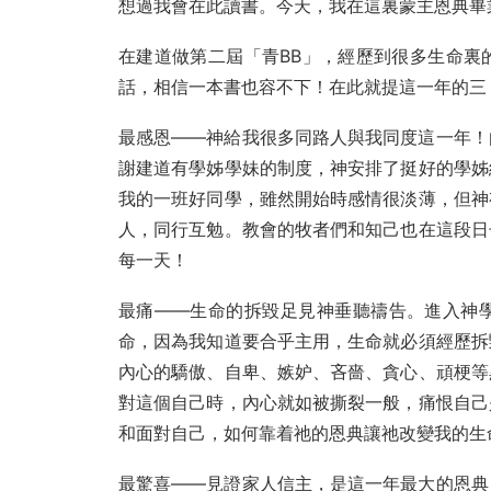
想過我會在此讀書。今天，我在這裏蒙主恩典畢
在建道做第二屆「青BB」，經歷到很多生命裏
話，相信一本書也容不下！在此就提這一年的三
最感恩——神給我很多同路人與我同度這一年！
謝建道有學姊學妹的制度，神安排了挺好的學姊
我的一班好同學，雖然開始時感情很淡薄，但神
人，同行互勉。教會的牧者們和知己也在這段日
每一天！
最痛——生命的拆毀足見神垂聽禱告。進入神
命，因為我知道要合乎主用，生命就必須經歷拆
內心的驕傲、自卑、嫉妒、吝嗇、貪心、頑梗等
對這個自己時，內心就如被撕裂一般，痛恨自己
和面對自己，如何靠着祂的恩典讓祂改變我的生
最驚喜——見證家人信主，是這一年最大的恩典