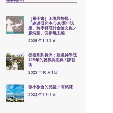
［電子書］困境與抉擇：
「建道研究中心30週年誌
慶」跨學科研討會論文集／
廖炳堂、倪步曉主編
2025 年 1 月 2 日
從梧州到長洲：建道神學院
125年的挑戰與恩典 / 陳智
衡
2023 年 10 月 1 日
微小教會的見證／高銘謙
2023 年 6 月 1 日