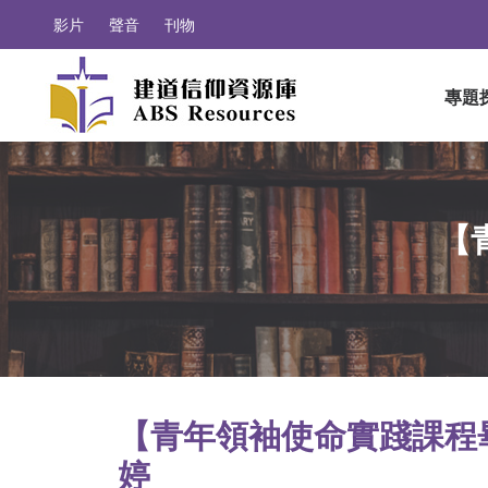
影片
聲音
刊物
專題
【
【青年領袖使命實踐課程畢
婷