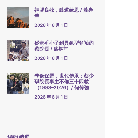
神賜良牧，建道蒙恩 / 蕭壽
華
2026 年 6 月 1 日
從黃毛小子到異象型領袖的
蔡院長 / 廖炳堂
2026 年 6 月 1 日
學像保羅，世代傳承：蔡少
琪院長事主不倦三十四載
（1993–2026）/ 何偉強
2026 年 6 月 1 日
編輯精選