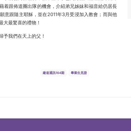
藉着跟佈道團出隊的機會，介紹弟兄姊妹和福音給仍居長
意跟隨主耶穌，並在2011年3月受浸加入教會；而與他
最大最驚喜的禮物！
歸予我們在天上的父！
。
建道通訊164期
畢業生見證