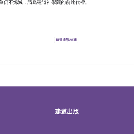
象仍不熄滅，請爲建道神學院的前途代禱。
建道通訊25期
建道出版