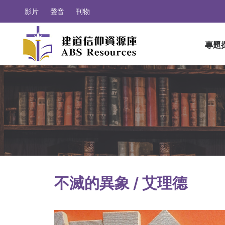
影片
聲音
刊物
專題
不滅的異象 / 艾理德