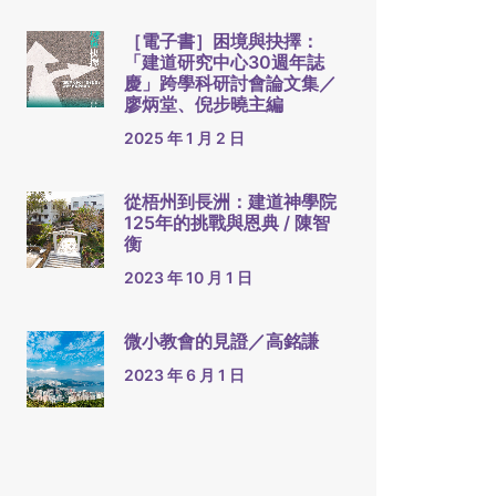
［電子書］困境與抉擇：
「建道研究中心30週年誌
慶」跨學科研討會論文集／
廖炳堂、倪步曉主編
2025 年 1 月 2 日
從梧州到長洲：建道神學院
125年的挑戰與恩典 / 陳智
衡
2023 年 10 月 1 日
微小教會的見證／高銘謙
2023 年 6 月 1 日