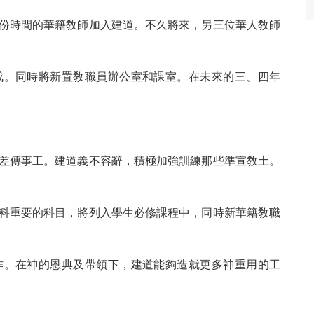
份時間的華籍敎師加入建道。不久將來，另三位華人敎師
成。同時將新置敎職員辦公室和課室。在未來的三、四年
差傳事工。建道義不容辭，積極加強訓練那些準宣敎土。
科重要的科目，將列入學生必修課程中，同時新華籍敎職
作。在神的恩典及帶領下，建道能夠造就更多神重用的工