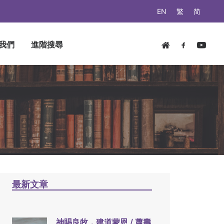
EN
繁
简
我們
進階搜尋
最新文章
神賜良牧，建道蒙恩 / 蕭壽