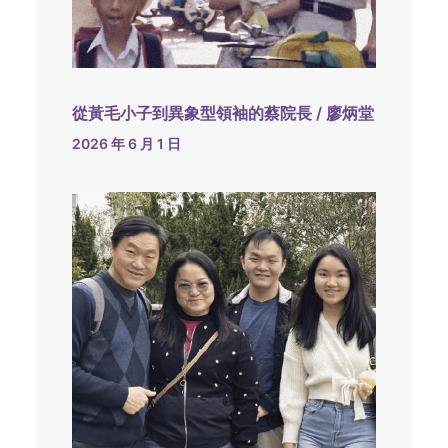
從黃毛小子到異象型領袖的蔡院長 / 廖炳堂
2026 年 6 月 1 日