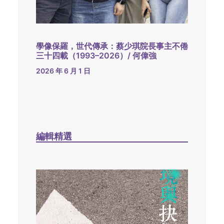
學像保羅，世代傳承：蔡少琪院長事主不倦
三十四載（1993–2026）/ 何偉強
2026 年 6 月 1 日
編輯精選