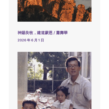
神賜良牧，建道蒙恩 / 蕭壽華
2026 年 6 月 1 日