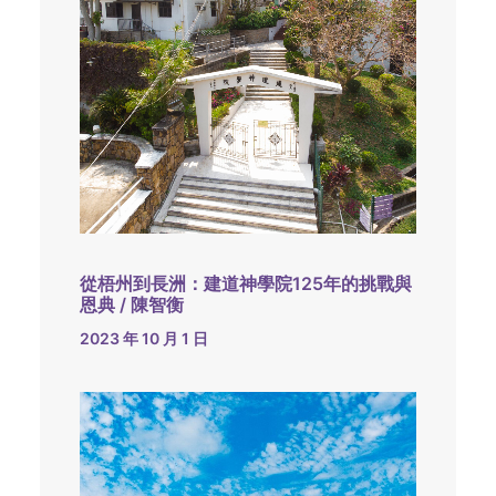
從梧州到長洲：建道神學院125年的挑戰與
恩典 / 陳智衡
2023 年 10 月 1 日