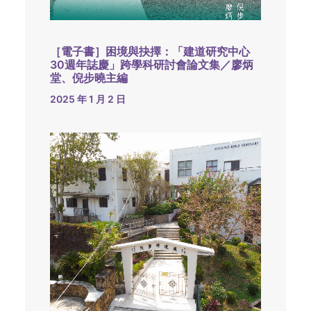
［電子書］困境與抉擇：「建道研究中心
30週年誌慶」跨學科研討會論文集／廖炳
堂、倪步曉主編
2025 年 1 月 2 日