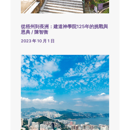
從梧州到長洲：建道神學院125年的挑戰與
恩典 / 陳智衡
2023 年 10 月 1 日