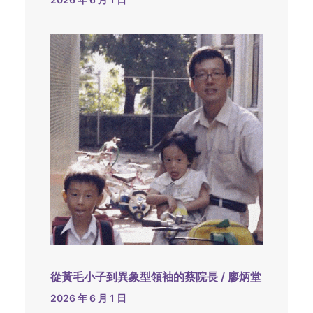
從黃毛小子到異象型領袖的蔡院長 / 廖炳堂
2026 年 6 月 1 日