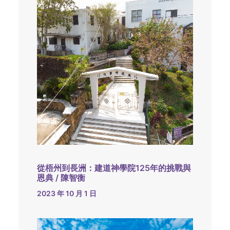
從梧州到長洲：建道神學院125年的挑戰與
恩典 / 陳智衡
2023 年 10 月 1 日