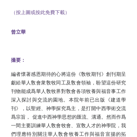
（按上圖或按此免費下載）
曾立華
撮要：
編者懷著感恩期待的心將這份《敎牧期刊》創刊期呈
獻給華人敎會衆敎牧同工及敎會領袖，盼望這份研究
刊物能成爲華人敎牧界對敎會各項牧養與福音事工作
深入探討與交流的園地。本院年前已出版《建道學
刊》，以聖經、神學探究爲主，是打開中西學術交流
爲宗旨， 促進中西神學思想的匯流、溝通。然而作爲
一間主要訓練華人敎會牧會、宣敎人才的神學院，我
們理應特別關注華人敎會牧養工作與福音宣揚的拓