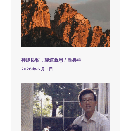
神賜良牧，建道蒙恩 / 蕭壽華
2026 年 6 月 1 日