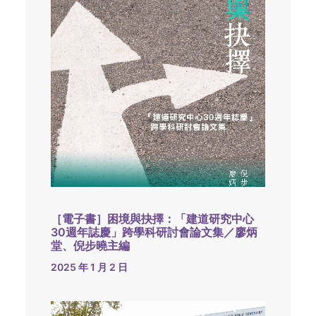
［電子書］困境與抉擇：「建道研究中心
30週年誌慶」跨學科研討會論文集／廖炳
堂、倪步曉主編
2025 年 1 月 2 日