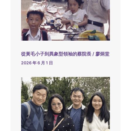
從黃毛小子到異象型領袖的蔡院長 / 廖炳堂
2026 年 6 月 1 日