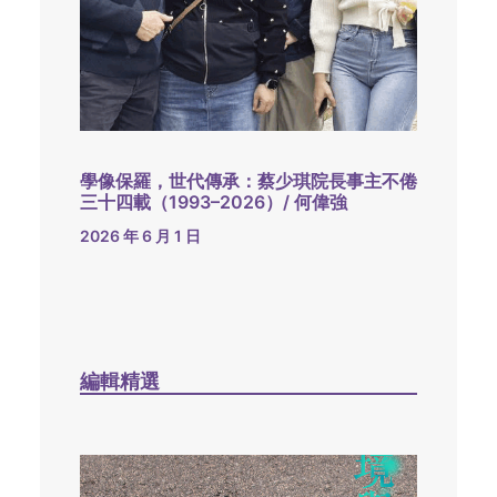
學像保羅，世代傳承：蔡少琪院長事主不倦
三十四載（1993–2026）/ 何偉強
2026 年 6 月 1 日
編輯精選