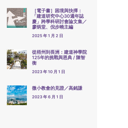
［電子書］困境與抉擇：
「建道研究中心30週年誌
慶」跨學科研討會論文集／
廖炳堂、倪步曉主編
2025 年 1 月 2 日
從梧州到長洲：建道神學院
125年的挑戰與恩典 / 陳智
衡
2023 年 10 月 1 日
微小教會的見證／高銘謙
2023 年 6 月 1 日