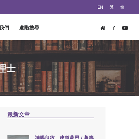
EN
繁
简
我們
進階搜尋
理士
最新文章
神賜良牧，建道蒙恩 / 蕭壽