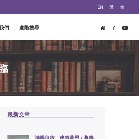
EN
繁
简
我們
進階搜尋
臨
最新文章
神賜良牧，建道蒙恩 / 蕭壽