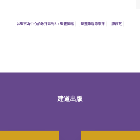
以聖言為中心的敬拜系列5：聖靈降臨
聖靈降臨節崇拜
譚靜芝
建道出版