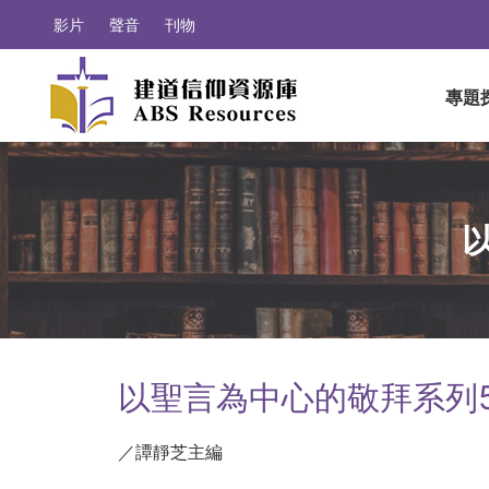
影片
聲音
刊物
專題
以聖言為中心的敬拜系列
／譚靜芝主編