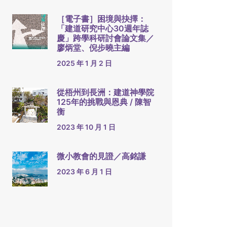
［電子書］困境與抉擇：
「建道研究中心30週年誌
慶」跨學科研討會論文集／
廖炳堂、倪步曉主編
2025 年 1 月 2 日
從梧州到長洲：建道神學院
125年的挑戰與恩典 / 陳智
衡
2023 年 10 月 1 日
微小教會的見證／高銘謙
2023 年 6 月 1 日