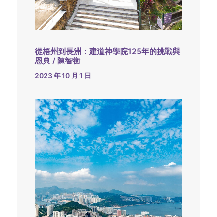
從梧州到長洲：建道神學院125年的挑戰與
恩典 / 陳智衡
2023 年 10 月 1 日