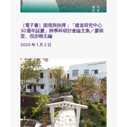
［電子書］困境與抉擇：「建道研究中心
30週年誌慶」跨學科研討會論文集／廖炳
堂、倪步曉主編
2025 年 1 月 2 日