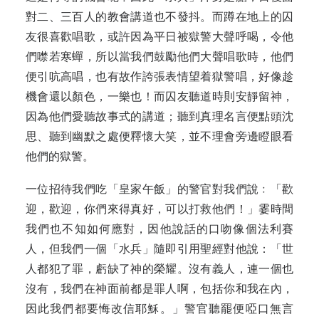
對二、三百人的教會講道也不發抖。而蹲在地上的囚
友很喜歡唱歌，或許因為平日被獄警大聲呼喝，令他
們噤若寒蟬，所以當我們鼓勵他們大聲唱歌時，他們
便引吭高唱，也有故作誇張表情望着獄警唱，好像趁
機會還以顏色，一樂也！而囚友聽道時則安靜留神，
因為他們愛聽故事式的講道；聽到真理名言便點頭沈
思、聽到幽默之處便釋懷大笑，並不理會旁邊瞪眼看
他們的獄警。
一位招待我們吃「皇家午飯」的警官對我們說﹕「歡
迎，歡迎，你們來得真好，可以打救他們！」霎時間
我們也不知如何應對，因他說話的口吻像個法利賽
人，但我們一個「水兵」隨即引用聖經對他說：「世
人都犯了罪，虧缺了神的榮耀。沒有義人，連一個也
沒有，我們在神面前都是罪人啊，包括你和我在內，
因此我們都要悔改信耶穌。」警官聽罷便啞口無言