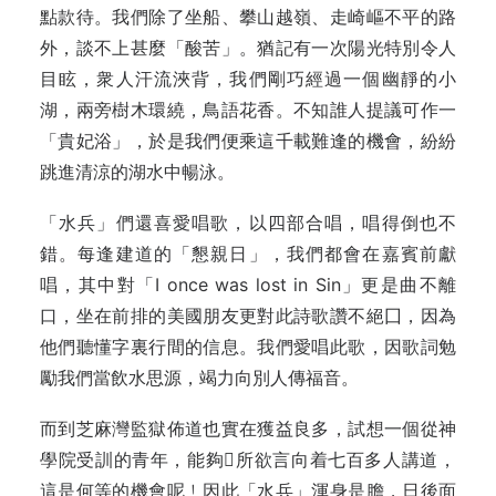
點款待。我們除了坐船、攀山越嶺、走崎嶇不平的路
外，談不上甚麼「酸苦」。猶記有一次陽光特別令人
目眩，衆人汗流浹背，我們剛巧經過一個幽靜的小
湖，兩旁樹木環繞，鳥語花香。不知誰人提議可作一
「貴妃浴」，於是我們便乘這千載難逢的機會，紛紛
跳進清涼的湖水中暢泳。
「水兵」們還喜愛唱歌，以四部合唱，唱得倒也不
錯。每逢建道的「懇親日」，我們都會在嘉賓前獻
唱，其中對「I once was lost in Sin」更是曲不離
口，坐在前排的美國朋友更對此詩歌讚不絕囗，因為
他們聽懂字裏行間的信息。我們愛唱此歌，因歌詞勉
勵我們當飲水思源，竭力向別人傳福音。
而到芝麻灣監獄佈道也實在獲益良多，試想一個從神
學院受訓的青年，能夠所欲言向着七百多人講道，
這是何等的機會呢﹗因此「水兵」渾身是膽，日後面