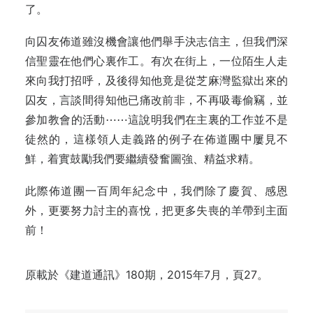
了。
向囚友佈道雖沒機會讓他們舉手決志信主，但我們深
信聖靈在他們心裏作工。有次在街上，一位陌生人走
來向我打招呼，及後得知他竟是從芝麻灣監獄出來的
囚友，言談間得知他已痛改前非，不再吸毒偷竊，並
參加教會的活動⋯⋯這說明我們在主裏的工作並不是
徒然的，這樣領人走義路的例子在佈道團中屢見不
鮮，着實鼓勵我們要繼續發奮圖強、精益求精。
此際佈道團一百周年紀念中，我們除了慶賀、感恩
外，更要努力討主的喜悅，把更多失喪的羊帶到主面
前！
原載於《建道通訊》180期，2015年7月，頁27。