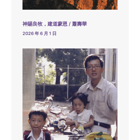
神賜良牧，建道蒙恩 / 蕭壽華
2026 年 6 月 1 日