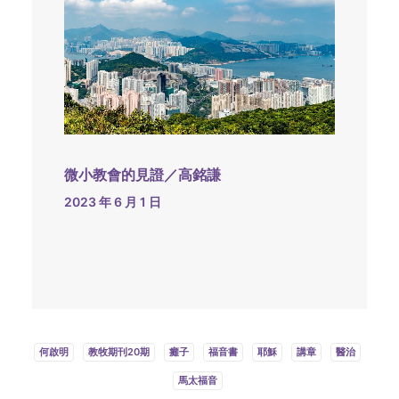
微小教會的見證／高銘謙
2023 年 6 月 1 日
何啟明
教牧期刊20期
癱子
福音書
耶穌
講章
醫治
馬太福音