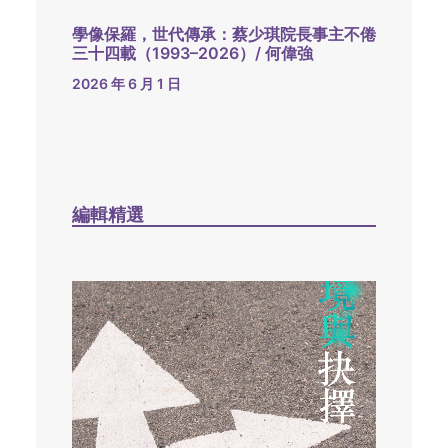
學像保羅，世代傳承：蔡少琪院長事主不倦
三十四載（1993–2026）/ 何偉強
2026 年 6 月 1 日
編輯精選