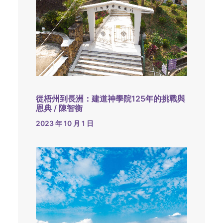
從梧州到長洲：建道神學院125年的挑戰與
恩典 / 陳智衡
2023 年 10 月 1 日