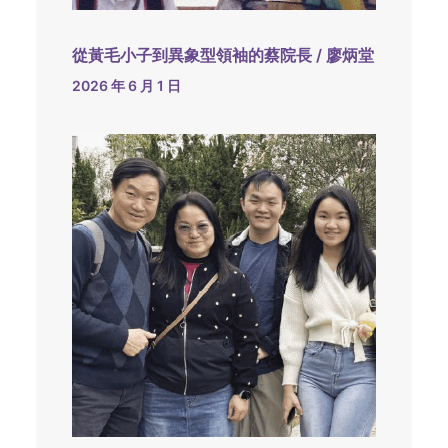
從黃毛小子到異象型領袖的蔡院長 / 廖炳堂
2026 年 6 月 1 日