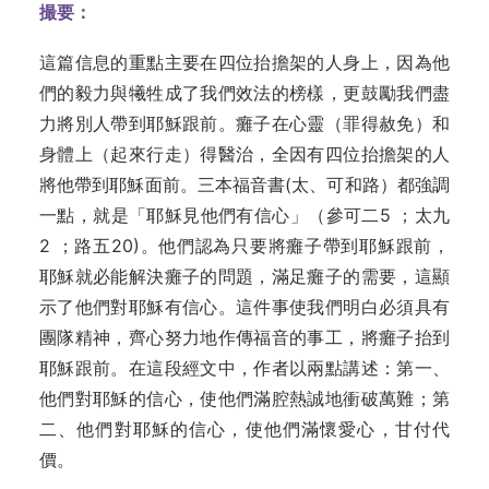
撮要：
這篇信息的重點主要在四位抬擔架的人身上，因為他
們的毅力與犧牲成了我們效法的榜樣，更鼓勵我們盡
力將別人帶到耶穌跟前。癱子在心靈（罪得赦免）和
身體上（起來行走）得醫治，全因有四位抬擔架的人
將他帶到耶穌面前。三本福音書(太、可和路）都強調
一點，就是「耶穌見他們有信心」（參可二5 ；太九
2 ；路五20)。他們認為只要將癱子帶到耶穌跟前，
耶穌就必能解決癱子的問題，滿足癱子的需要，這顯
示了他們對耶穌有信心。這件事使我們明白必須具有
團隊精神，齊心努力地作傳福音的事工，將癱子抬到
耶穌跟前。在這段經文中，作者以兩點講述：第一、
他們對耶穌的信心，使他們滿腔熱誠地衝破萬難；第
二、他們對耶穌的信心，使他們滿懷愛心，甘付代
價。