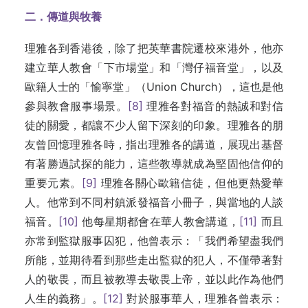
二．傳道與牧養
理雅各到香港後，除了把英華書院遷校來港外，他亦
建立華人教會「下市場堂」和「灣仔福音堂」，以及
歐籍人士的「愉寧堂」（Union Church），這也是他
參與教會服事場景。
[8]
理雅各對福音的熱誠和對信
徒的關愛，都讓不少人留下深刻的印象。理雅各的朋
友曾回憶理雅各時，指出理雅各的講道，展現出基督
有著勝過試探的能力，這些教導就成為堅固他信仰的
重要元素。
[9]
理雅各關心歐籍信徒，但他更熱愛華
人。他常到不同村鎮派發福音小冊子，與當地的人談
福音。
[10]
他每星期都會在華人教會講道，
[11]
而且
亦常到監獄服事囚犯，他曾表示：「我們希望盡我們
所能，並期待看到那些走出監獄的犯人，不僅帶著對
人的敬畏，而且被教導去敬畏上帝，並以此作為他們
人生的義務」。
[12]
對於服事華人，理雅各曾表示：