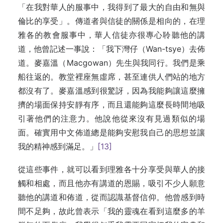
「在我對華人的服事中，我得到了最大的自由和無與
倫比的享受」。傳道者與信徒的關係是相向的，在理
雅各的教會服事中，華人信徒亦很專心聆聽他的講
道，他曾記述一事說：「我下灣仔（Wan-tsye）去佈
道。麥嘉溫（Macgowan）先生與我同行。我們是乘
船往返的。教堂裡座無虛席，甚至連供人們站的地方
都沒有了。麥嘉溫感到很驚訝，因為我能夠讓這麼擁
擠的場面保持安靜有序，而且還能夠這麼長時間地吸
引著他們的注意力。他說他從來沒有見過類似的場
面。確實用中文佈道總是能夠安慰我自己的思想並讓
我的精神感到滿足。」
[13]
從這些事件，就可以看到理雅各十分享受與華人的接
觸和相處，而且他亦有講道的恩賜，吸引不少人願意
聽他的講道和佈道，從而認識基督信仰。他曾感到時
間不足夠，故此曾表示「我的靈魂在看到這麼多的羊