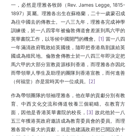
一，必然是理雅各牧師（Rev. James Legge, 1815-
1897）莫屬。理雅各出生在蘇格蘭，二十一歲蒙召成
為往中國去的傳教士。一八三九年，理雅各完成神學
訓練後，於一八四零年被倫敦傳道會差派到馬六甲的
英華書院工作，以等候中國開門的機會。
[1]
當一八四
一年滿清政府戰敗給英國後，隨即把香港島割讓給英
國成為殖民地。倫敦會傳教士於一八四三年即決定把
馬六甲的大部分宣教資源移到香港，而理雅各亦因此
而帶領華人學生及助理的團隊到香港宣教，而何進善
（何福堂）亦是當時其中一位成員。
[2]
作為帶領團隊的領袖理雅各，他在華的貢獻分別有教
育、中西文化交流和傳道牧養三個範疇。在教育方
面，因他是香港英華書院的校長，
[3]
故此他於一八
五三年獲港英政府邀請成為教育委員會的委員。而理
雅各當中最大的貢獻，就是他建議政府把已開設的十