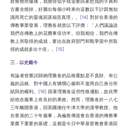
群無牧而傷痛，我覺得似乎我需要回家把我的字典和
古書全燒掉，好騰出每個小時來向這數以千計因無知
識而死亡的靈魂宣講福音真理」。
[14]
對於在香港的
傳教事業發展，理雅各就曾以下評價：「人們議論說
我們在傳教上的花費事倍功半。但我相信，我們在傳
教上所取得的成就，要比在政府部門和戰爭當中所取
得的成就多出十倍」。
[15]
三．以史鑑今
有論者曾嘗試歸納理雅各的品格重點是不貪財、有公
義的品格、對中國人有憐憫心腸和不濫用自己身分所
賦與的權利。
[16]
因著理雅各這些性格優點，故此帶
給他在服事上有良好的果效。然而，理雅各於一八七
三年離開香港，回英國擔任牛津大學的漢學教授。他
在香港的二十年服事，為倫敦傳道會在香港的傳教事
業奠下重要的基礎，這都是今日中華基督教會香港區