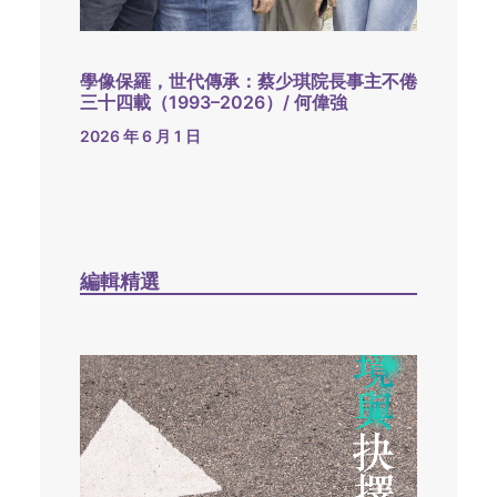
學像保羅，世代傳承：蔡少琪院長事主不倦
三十四載（1993–2026）/ 何偉強
2026 年 6 月 1 日
編輯精選