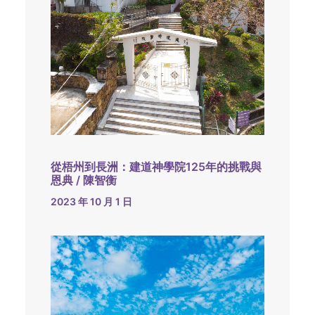
從梧州到長洲：建道神學院125年的挑戰與
恩典 / 陳智衡
2023 年 10 月 1 日