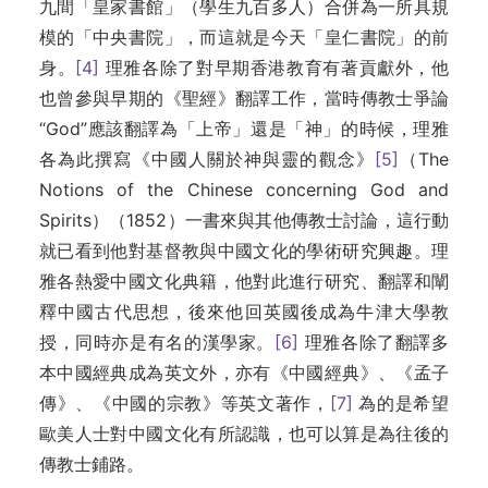
九間「皇家書館」（學生九百多人）合併為一所具規
模的「中央書院」，而這就是今天「皇仁書院」的前
身。
[4]
理雅各除了對早期香港教育有著貢獻外，他
也曾參與早期的《聖經》翻譯工作，當時傳教士爭論
“God”應該翻譯為「上帝」還是「神」的時候，理雅
各為此撰寫《中國人關於神與靈的觀念》
[5]
（The
Notions of the Chinese concerning God and
Spirits）（1852）一書來與其他傳教士討論，這行動
就已看到他對基督教與中國文化的學術研究興趣。理
雅各熱愛中國文化典籍，他對此進行研究、翻譯和闡
釋中國古代思想，後來他回英國後成為牛津大學教
授，同時亦是有名的漢學家。
[6]
理雅各除了翻譯多
本中國經典成為英文外，亦有《中國經典》、《孟子
傳》、《中國的宗教》等英文著作，
[7]
為的是希望
歐美人士對中國文化有所認識，也可以算是為往後的
傳教士鋪路。