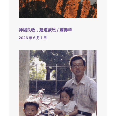
神賜良牧，建道蒙恩 / 蕭壽華
2026 年 6 月 1 日