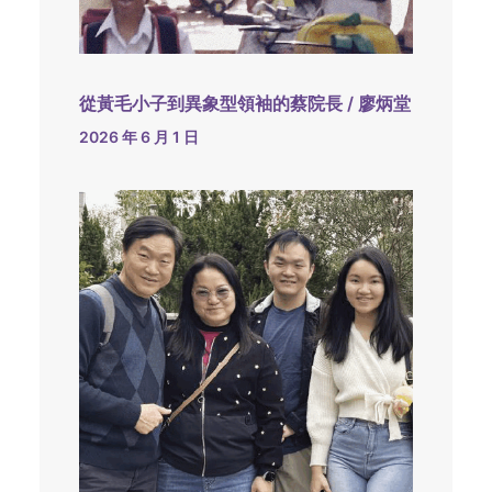
從黃毛小子到異象型領袖的蔡院長 / 廖炳堂
2026 年 6 月 1 日