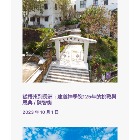
從梧州到長洲：建道神學院125年的挑戰與
恩典 / 陳智衡
2023 年 10 月 1 日