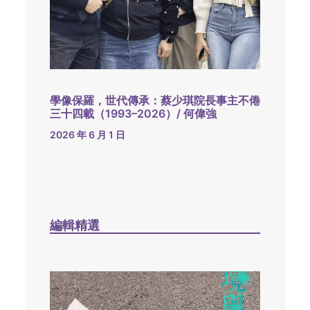
學像保羅，世代傳承：蔡少琪院長事主不倦
三十四載（1993–2026）/ 何偉強
2026 年 6 月 1 日
編輯精選