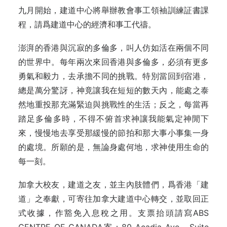
九月開始，建道中心將舉辦教會事工領袖訓練証書課
程，請爲建道中心的經濟和事工代禱。
澎湃的香港與沉寂的多倫多，叫人仿如活在兩個不同
的世界中。每年兩次來回香港與多倫多，必須有更多
勇氣和毅力，去承擔不同的挑戰。特別當回到宿港，
總是萬分驚訝，神竟讓我在短短的數天內，能處之泰
然地重投那充滿緊迫與挑戰性的生活；反之，每當再
踏足多倫多時，不得不俯首求神讓我能氣定神閒下
來，慢慢地去享受那緩慢的節拍和那大事小事集一身
的處境。所願的是，無論身處何地，求神使用生命的
每一刻。
加拿大校友，建道之友，並主內肢體們，爲香港「建
道」之奉獻，可寄往加拿大建道中心轉交，並取回正
式收據，作豁免入息稅之用。支票抬頭請寫ABS