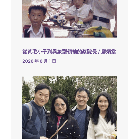
從黃毛小子到異象型領袖的蔡院長 / 廖炳堂
2026 年 6 月 1 日