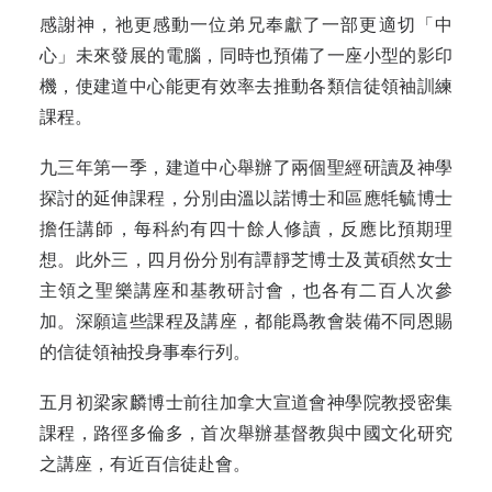
感謝神，祂更感動一位弟兄奉獻了一部更適切「中
心」未來發展的電腦，同時也預備了一座小型的影印
機，使建道中心能更有效率去推動各類信徒領袖訓練
課程。
九三年第一季，建道中心舉辦了兩個聖經研讀及神學
探討的延伸課程，分別由溫以諾博士和區應牦毓博士
擔任講師，每科約有四十餘人修讀，反應比預期理
想。此外三，四月份分別有譚靜芝博士及黃碩然女士
主領之聖樂講座和基教研討會，也各有二百人次參
加。深願這些課程及講座，都能爲教會裝備不同恩賜
的信徒領袖投身事奉行列。
五月初梁家麟博士前往加拿大宣道會神學院教授密集
課程，路徑多倫多，首次舉辦基督教與中國文化研究
之講座，有近百信徒赴會。