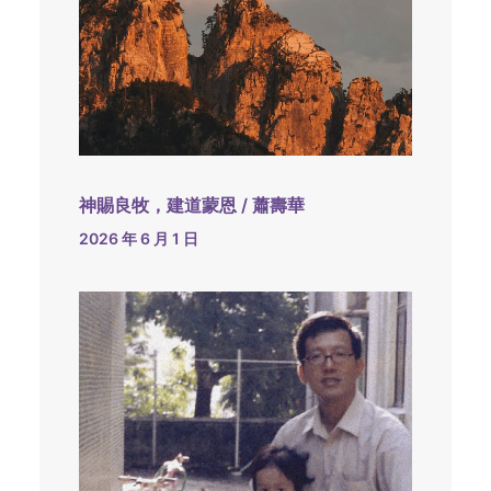
神賜良牧，建道蒙恩 / 蕭壽華
2026 年 6 月 1 日