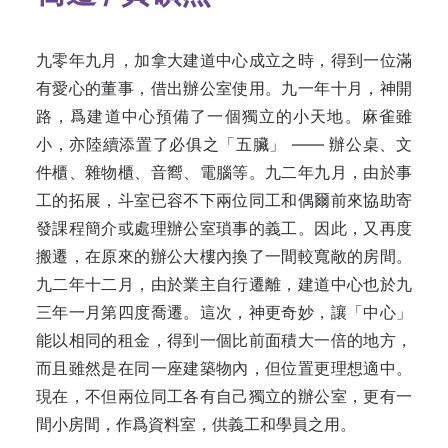
九零年九月，加拿大建道中心成立之時，得到一位滿
有愛心的董事，借出辦公室使用。九一年十月，神開
路，爲建道中心預備了一個獨立的小天地。麻雀雖
小，亦陸續添置了必俱之「五臟」 —— 辦公桌、文
件櫃、雜物櫃、音嚮、電腦等。九二年九月，由於事
工的拓展，斗室已容不下兩位同工和偶爾前來協助寄
發課程簡介或處理辦公室瑣事的義工。因此，又再度
搬遷，在原來的辦公大樓內換了一間較寬敞的房間。
九二年十二月，由於業主自行遷離，建道中心也於九
三年一月第四度喬遷。這次，神更奇妙，讓「中心」
能以相同的租金，得到一個比前面積大一倍的地方，
而且雖然是在同一座建築物內，但位置更理想適中。
現在，不但兩位同工各有自己獨立的辦公室，更有一
間小房間，作爲資料室，供義工和學員之用。