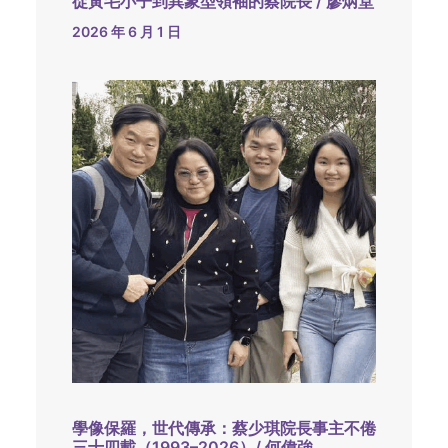
從黃毛小子到異象型領袖的蔡院長 / 廖炳堂
2026 年 6 月 1 日
學像保羅，世代傳承：蔡少琪院長事主不倦
三十四載（1993–2026）/ 何偉強