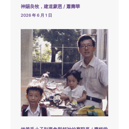
神賜良牧，建道蒙恩 / 蕭壽華
2026 年 6 月 1 日