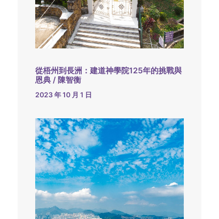
從梧州到長洲：建道神學院125年的挑戰與
恩典 / 陳智衡
2023 年 10 月 1 日