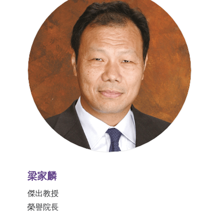
梁家麟
傑出教授
榮譽院長