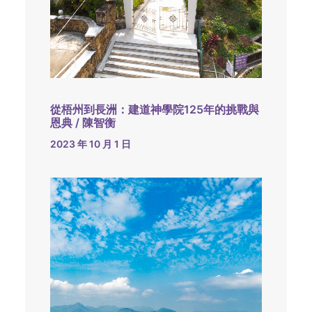
從梧州到長洲：建道神學院125年的挑戰與
恩典 / 陳智衡
2023 年 10 月 1 日