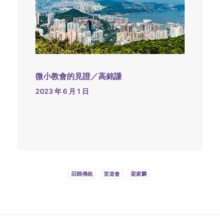
微小教會的見證／高銘謙
2023 年 6 月 1 日
回歸傳統
宣道會
梁家麟