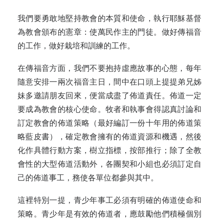
我們要勇敢地堅持教會的本質和使命，執行耶穌基督
為教會頒布的憲章：使萬民作主的門徒。做好傳福音
的工作，做好栽培和訓練的工作。
在傳福音方面，我們不要抱持虛應故事的心態，每年
隨意安排一兩次福音主日，間中在口頭上提提弟兄姊
妹多邀請朋友回來，便當成盡了佈道責任。佈道一定
要成為教會的核心使命。牧者和執事會得認真討論和
訂定教會的佈道策略（最好編訂一份十年用的佈道策
略藍皮書），確定教會擁有的佈道資源和機遇，然後
化作具體行動方案，樹立指標，按部推行；除了全教
會性的大型佈道活動外，各團契和小組也必須訂定自
己的佈道事工，務使各單位都參與其中。
這裡特別一提，青少年事工必須有明確的佈道使命和
策略。青少年是有效的佈道者，應鼓勵他們積極個別