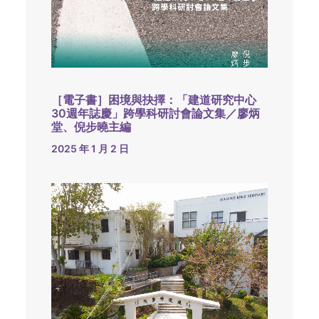
［電子書］困境與抉擇：「建道研究中心
30週年誌慶」跨學科研討會論文集／廖炳
堂、倪步曉主編
2025 年 1 月 2 日