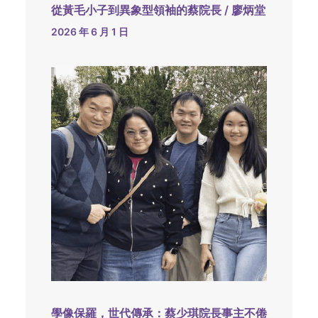
從黃毛小子到異象型領袖的蔡院長 / 廖炳堂
2026 年 6 月 1 日
學像保羅，世代傳承：蔡少琪院長事主不倦