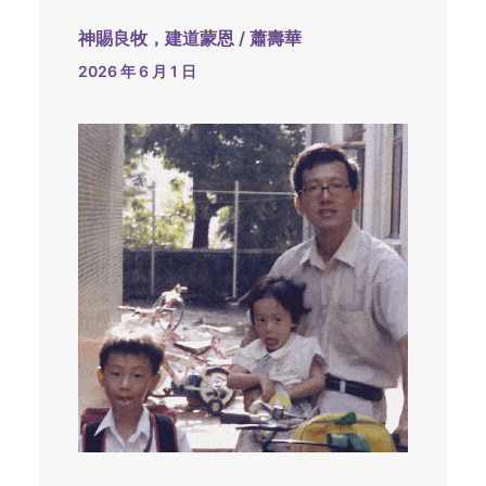
神賜良牧，建道蒙恩 / 蕭壽華
2026 年 6 月 1 日