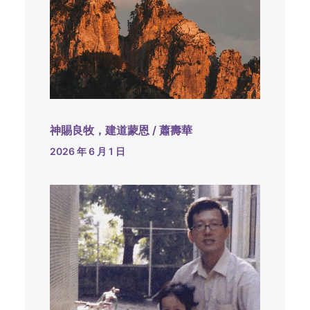
神賜良牧，建道蒙恩 / 蕭壽華
2026 年 6 月 1 日