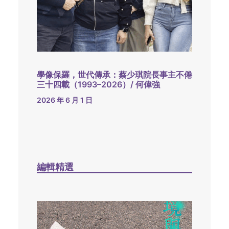
學像保羅，世代傳承：蔡少琪院長事主不倦
三十四載（1993–2026）/ 何偉強
2026 年 6 月 1 日
編輯精選