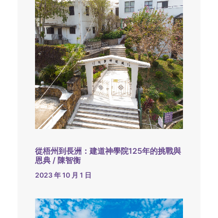
從梧州到長洲：建道神學院125年的挑戰與
恩典 / 陳智衡
2023 年 10 月 1 日