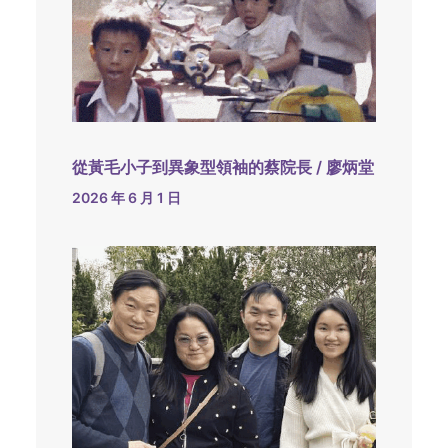
從黃毛小子到異象型領袖的蔡院長 / 廖炳堂
2026 年 6 月 1 日