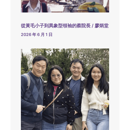
從黃毛小子到異象型領袖的蔡院長 / 廖炳堂
2026 年 6 月 1 日