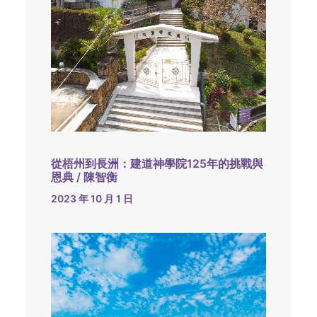
從梧州到長洲：建道神學院125年的挑戰與
恩典 / 陳智衡
2023 年 10 月 1 日