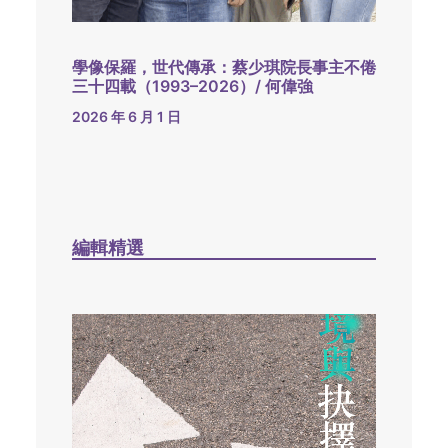
學像保羅，世代傳承：蔡少琪院長事主不倦
三十四載（1993–2026）/ 何偉強
2026 年 6 月 1 日
編輯精選