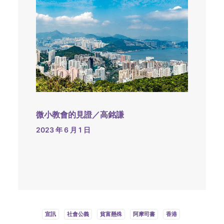
微小教會的見證／高銘謙
2023 年 6 月 1 日
宣訊
社會公義
貧富懸殊
阿摩司書
香港