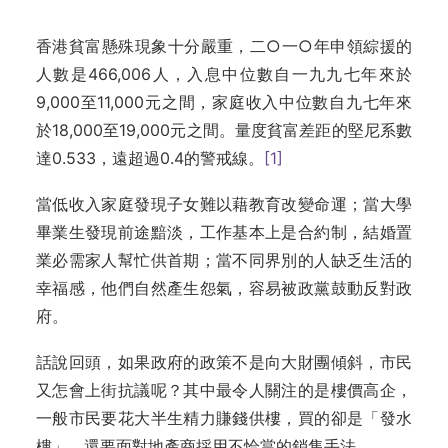
香港貧富懸殊現象十分嚴重，二○一○年申領綜援的
人數是466,006人，入息中位數自一九九七年來於
9,000至11,000元之間，家庭收入中位數自九七年來
於18,000至19,000元之間。量度貧富差距的堅尼系數
達0.533，遠超過0.4的警戒線。
[1]
當低收入家庭發現子女難以藉教育改變命運；當大學
畢業生發現前途黯淡，工作基本上是合約制，結婚置
業必需家人幫忙供首期；當不同界別的人缺乏生活的
幸福感，他們自然產生怨氣，容易被政黨鼓動反對政
府。
話說回頭，如果政府的政策不是向大財團傾斜，市民
又怎會上街抗議呢？其中最令人關注的是樓價高企，
一般市民要花大半生精力賺錢供樓，買的卻是「發水
樓」，還要面對地產商採用不恰當的銷售手法。