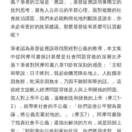
義？筆者的立場是「應該」，基督徒應該培養獨立的
批判思考，避免人云亦云的羊群心理。面對複雜的社
會政治課題，我們未必能夠簡化地判斷誰是誰非，亦
未必有更好的政策建議。那麼基督徒有甚麼可以貢獻
呢？
筆者認為基督徒應該尋找聖經對公義的教導，本文集
中從阿摩司書探討甚麼是社會問題背後的深層次矛
盾？筆者對阿摩司書八章11節有深刻的感受：「主耶
和華說：日子將到，我必命饑荒降在地上。人飢餓非
因無餅，乾渴非因無水，乃因不聽耶和華的話。」這
節經文提醒人經濟問題背後是人與上帝關係的問題。
當人對上帝不公義，遠離創造和拯救的上帝（摩三1-
2），就帶來社會的不公義：「你們這使公平變為茵
蔯，將公義丟棄於地的。」（摩五7）。阿摩司書除
了指責社會不公義；還指出解決的方向，就是回歸上
帝：「耶和華向以色列家如此說，你們要尋求我，就