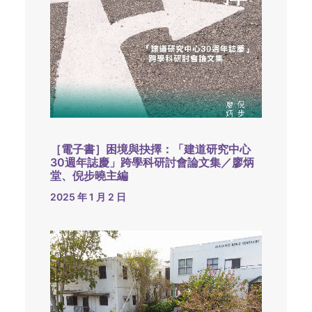
［電子書］困境與抉擇：「建道研究中心
30週年誌慶」跨學科研討會論文集／廖炳
堂、倪步曉主編
2025 年 1 月 2 日