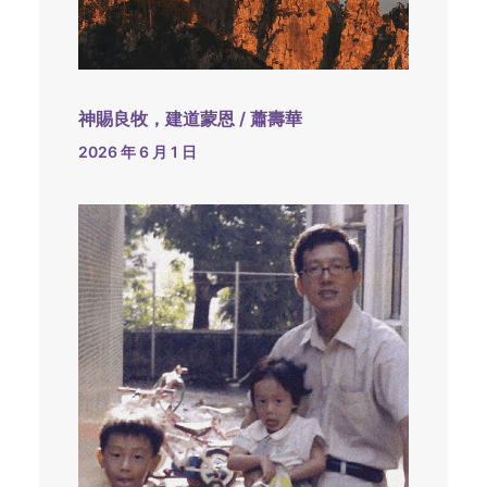
神賜良牧，建道蒙恩 / 蕭壽華
2026 年 6 月 1 日