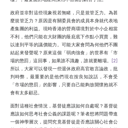
政府並非對這些現象視若無睹，只是規管乏力。為甚
麼規管乏力？原因是有關委員會的成員本身就代表地
產集團的利益。現時香港的營商環境對於中小企相當
不利，他們只能在大財團的蔭庇底下作點小買賣，難
以達到平等的議價能力。可能大家會問為何他們不團
結起來發聲呢？原來這個「弱肉強食」的世界有「市
場的懲罰」這回事，如果誰不識趣，誰就要離場。
[2]
所以，大家可以發現一些退休政府高官敢言論政，批
判時弊，最重要的是他們現在按良知說話，不會受
「市場的懲罰」的影響，只要自己能夠放開懷抱就不
會有太多顧忌。
面對這種社會情況，基督徒應該如何自處呢？基督徒
應該如何思考社會公義的課題呢？筆者想將問題帶進
一個神學層次，提問究竟基督徒是否應該關心社會公