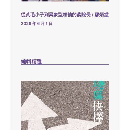
從黃毛小子到異象型領袖的蔡院長 / 廖炳堂
2026 年 6 月 1 日
編輯精選