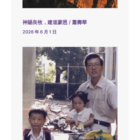
神賜良牧，建道蒙恩 / 蕭壽華
2026 年 6 月 1 日