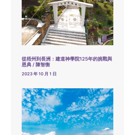
從梧州到長洲：建道神學院125年的挑戰與
恩典 / 陳智衡
2023 年 10 月 1 日