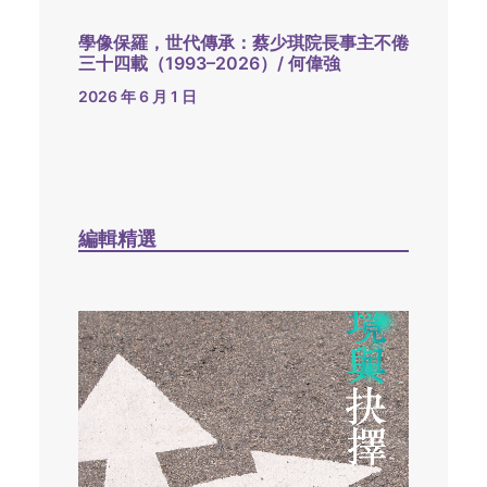
學像保羅，世代傳承：蔡少琪院長事主不倦
三十四載（1993–2026）/ 何偉強
2026 年 6 月 1 日
編輯精選