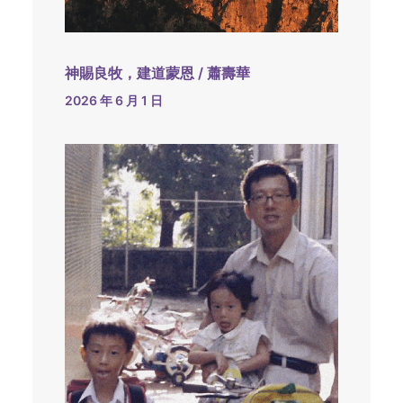
神賜良牧，建道蒙恩 / 蕭壽華
2026 年 6 月 1 日