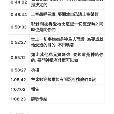
0:44:02
擔決定的
上帝想呼召誰, 要開放自己讓上帝帶領
0:48:44
耶穌問彼得愛祂比這些一切更深嗎? 同
0:50:33
時也是問你們
世上一切事物都是神為人而設, 為要成就
0:52:27
他受造的目的, 不用執著
如比其他弟兄姊妹強, 要知道是神給你
0:55:12
的, 要問神還有什麼可以做
祈禱
0:58:27
主席歡迎觀眾如有問題可找他們查詢
1:05:42
報告
1:07:02
詩歌作結
1:08:23