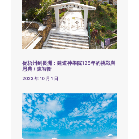
從梧州到長洲：建道神學院125年的挑戰與
恩典 / 陳智衡
2023 年 10 月 1 日