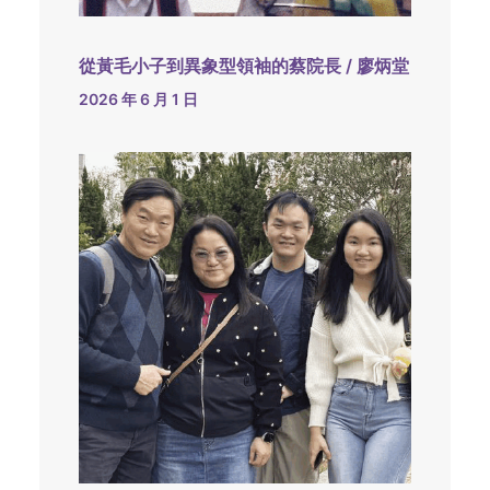
從黃毛小子到異象型領袖的蔡院長 / 廖炳堂
2026 年 6 月 1 日