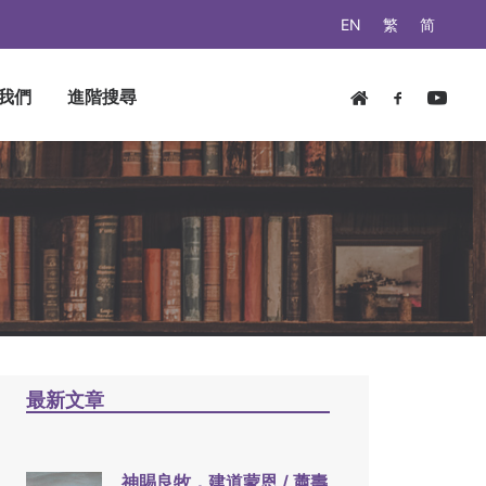
EN
繁
简
我們
進階搜尋
最新文章
神賜良牧，建道蒙恩 / 蕭壽