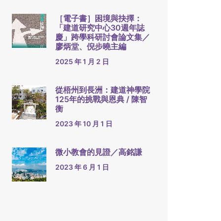
［電子書］困境與抉擇：
「建道研究中心30週年誌
慶」跨學科研討會論文集／
廖炳堂、倪步曉主編
2025 年 1 月 2 日
從梧州到長洲：建道神學院
125年的挑戰與恩典 / 陳智
衡
2023 年 10 月 1 日
微小教會的見證／高銘謙
2023 年 6 月 1 日