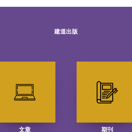
建道出版
文章
期刊