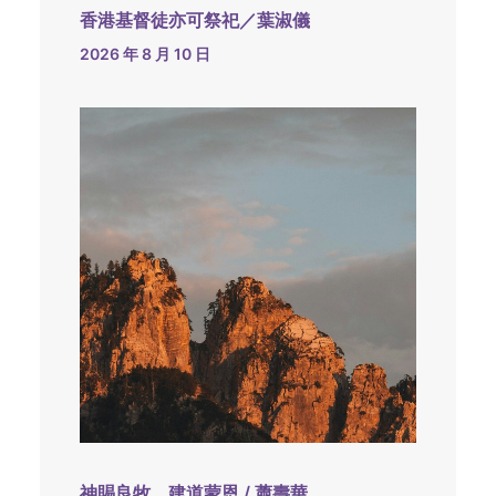
香港基督徒亦可祭祀／葉淑儀
2026 年 8 月 10 日
神賜良牧，建道蒙恩 / 蕭壽華