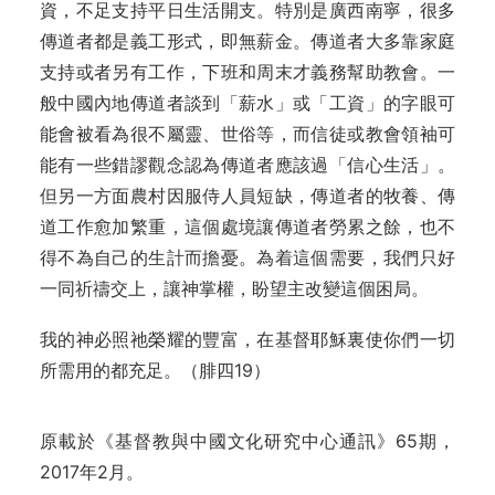
資，不足支持平日生活開支。特別是廣西南寧，很多
傳道者都是義工形式，即無薪金。傳道者大多靠家庭
支持或者另有工作，下班和周末才義務幫助教會。一
般中國內地傳道者談到「薪水」或「工資」的字眼可
能會被看為很不屬靈、世俗等，而信徒或教會領袖可
能有一些錯謬觀念認為傳道者應該過「信心生活」。
但另一方面農村因服侍人員短缺，傳道者的牧養、傳
道工作愈加繁重，這個處境讓傳道者勞累之餘，也不
得不為自己的生計而擔憂。為着這個需要，我們只好
一同祈禱交上，讓神掌權，盼望主改變這個困局。
我的神必照祂榮耀的豐富，在基督耶穌裏使你們一切
所需用的都充足。（腓四19）
原載於《基督教與中國文化研究中心通訊》65期，
2017年2月。