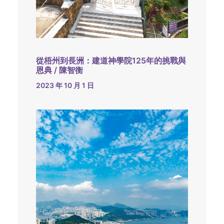
從梧州到長洲：建道神學院125年的挑戰與
恩典 / 陳智衡
2023 年 10 月 1 日