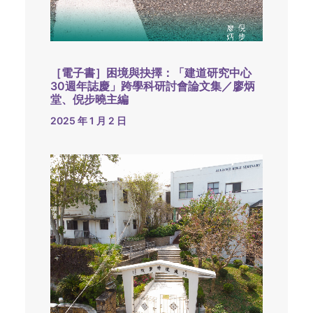
［電子書］困境與抉擇：「建道研究中心
30週年誌慶」跨學科研討會論文集／廖炳
堂、倪步曉主編
2025 年 1 月 2 日