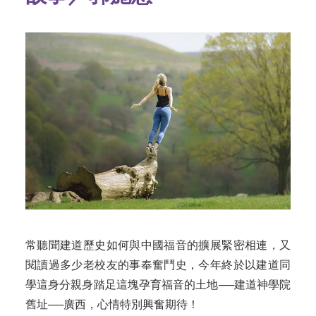
常聽聞建道歷史如何與中國福音的擴展緊密相連，又
閱讀過多少老校友的事奉奮鬥史，今年終於以建道同
學這身分親身踏足這塊孕育福音的土地──建道神學院
舊址──廣西，心情特別興奮期待！