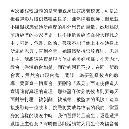
今次旅程較遺憾的是未能親身往探訪老校友，可是之
後看錄影片段仍然獲益良多。雖然隔着視屏，但這並
不阻礙我感受她所經歷的那分恩典的重量。她坦述以
前所經歷的抄家歷史，也不掩飾曾經陷在極大掙扎之
中，可是，危難、凶險、孤獨不能打倒上主在她身上
所施的恩典，直到今天，她繼續堅持忠於真理、忠於
上主。我想這確實是現今信徒的美好榜樣，今天內地
教會（香港教會如是）面對的困難不少，在同一所教
會裏，竟然會出現內鬼、間諜，為要監察牧者的教
導、要審查一切聚會、要刪除「異見」而迫使傳道人
宣講違背真理的道理，那些堅守位分的牧者則要每天
面對被打壓、被剝削、被威脅、被監禁的風險！這直
接挑戰每一位牧者、挑戰將要成為牧者的我們：當置
身於這樣的境況中時，我們選擇苟且偷生，還是選擇
跟隨上主心意？深盼自己能延續前人用生命為福音奮