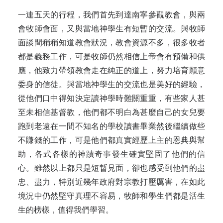
一連五天的行程，我們首先到達南寧參觀教會，與兩
會牧師會面，又與當地神學生有短暫的交流。與牧師
面談間稍稍知道教會狀況，教會資源不多，很多牧者
都是義務工作，可是牧師仍然相信上帝會有預備和供
應，他致力帶領教會走在純正的道上，努力培育願意
委身的信徒。與當地神學生的交流也是美好的經驗，
從他們口中得知決定讀神學時難關重重，有些家人甚
至未相信基督教，他們都不明白為甚麼自己的女兒要
跑到老遠在一間不知名的學校讀書畢業然後繼續做些
不賺錢的工作，可是他們都真實經歷上主的恩典與幫
助，各式各樣的神蹟奇事發生確實堅固了他們的信
心。雖然以上都只是短暫見面，卻也感受到他們的盡
忠、盡力，特別近幾年政府對宗教打壓厲害，在如此
境況中仍然堅守真理不容易，牧師和學生們都是活生
生的榜樣，值得我們學習。