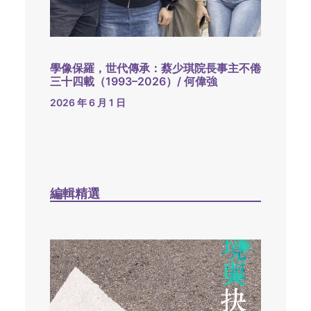
學像保羅，世代傳承：蔡少琪院長事主不倦
三十四載（1993–2026）/ 何偉強
2026 年 6 月 1 日
編輯精選