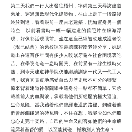
第二天我們一行人出發往梧州，準備第三天尋訪建道
舊址。穿過無數現代化建築物，往山上走了一段路後
終於到達，看着眼前一座古老建築，恍如置身另一個
時空，以前看書時一幅一幅建道的舊照片在腦海浮
現，好像都活現眼前。坐在這座已經被改建成護老院
（現已結業）的舊校課室裏聽陳智衡老師分享，娓娓
道出在這百多年間有多少人咬緊牙關在社會困境裏吃
苦、在學院奄奄一息時開荒、在前景有一線生機時火
熱，到今天建道神學院仍能繼續訓練一代又一代工人
時，我真真實實地感受自己與歷史密不可分的聯繫，
原來背着建道神學院學生這身分一點都不簡單，它承
載着前人的血與淚，承載着他們所經歷的極大逼迫、
生命危險。當我踏着他們曾經走過的路徑、觸碰着他
們曾經觸碰過的磚瓦時，不住在想，我能否如他們般
忠心走完十架路，自己的生命又能否如他們的生命般
流露着基督的愛，以至能觸碰、撼動別人的生命？