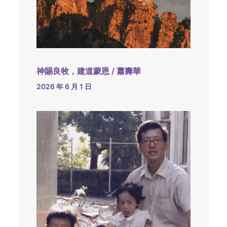
神賜良牧，建道蒙恩 / 蕭壽華
2026 年 6 月 1 日