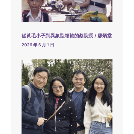
從黃毛小子到異象型領袖的蔡院長 / 廖炳堂
2026 年 6 月 1 日