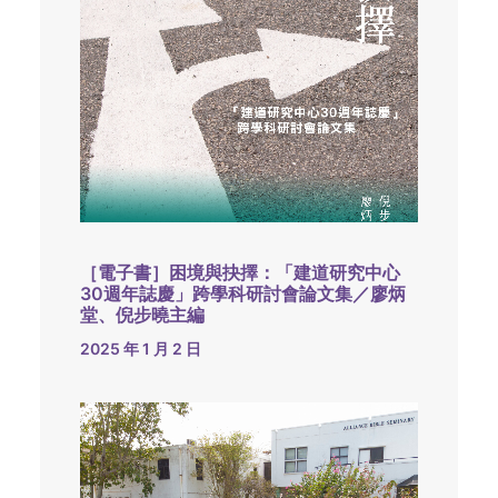
［電子書］困境與抉擇：「建道研究中心
30週年誌慶」跨學科研討會論文集／廖炳
堂、倪步曉主編
2025 年 1 月 2 日