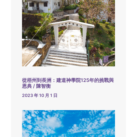
從梧州到長洲：建道神學院125年的挑戰與
恩典 / 陳智衡
2023 年 10 月 1 日