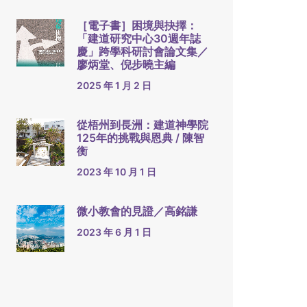
［電子書］困境與抉擇：
「建道研究中心30週年誌
慶」跨學科研討會論文集／
廖炳堂、倪步曉主編
2025 年 1 月 2 日
從梧州到長洲：建道神學院
125年的挑戰與恩典 / 陳智
衡
2023 年 10 月 1 日
微小教會的見證／高銘謙
2023 年 6 月 1 日