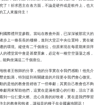
究了！祈求恩主在各方面，不論是硬件或是軟件上，也大
的工人來服侍主！
利國際禮拜堂參觀。當站在教會外面，已深深被那宏大的
者步上一條長長的樓梯，進到大堂正中央位置時，實在被
遭的環境。縱使有二千個座位，但原來現在每星期來崇拜
人的禮堂當中會是甚麼景象，必定有一種空空蕩蕩之感，
，能夠坐滿這二千個座位。
地牧者王牧師的分享，他的分享實在令我們感動！他先介
歷史點滴，特別提到有關建道的片段更令我們會心微笑。
動的是他的教會曾經收了一些奉獻；其實自己教會也不夠
奉獻用來幫助他們，這實在是滿有愛心的行動，活出了基
看到一位仁愛火燃、忠心良善的好牧者，實在是我們學習
侍主的教會和牧者，讓福音的種子在全國遍地開花！