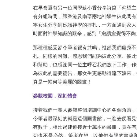
在早會還有另一位同學蘇小香分享詩篇「仰望主
有分組時間，讓香港及南寧兩地神學生彼此間有
寧女生分享到她讀神學的掙扎，一方面遇到家人
時面對神學知識的艱辛，感到「愈讀愈覺得不夠
那種種感受皆令筆者很有共鳴，縱然我們處身不
扎、同樣的困難。感恩我們能夠彼此分享、彼此
和幫助，也感謝同一位主呼召我們放下工作，作
為彼此的需要禱告，那女生更感動得流下淚來，
真是一幅何等美麗的圖畫！
參觀校園．
深刻體會
接着我們一團人參觀整個培訓中心的各個角落，
令筆者最深刻的就是這個圖書館，一進去便看見
有數千，相比起建道接近十萬本的書冊，實在有
切也不是必然，筆者在想，以他們有限的書籍