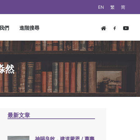
EN
繁
简
我們
進階搜尋
淼然
最新文章
神賜良牧，建道蒙恩 / 蕭壽