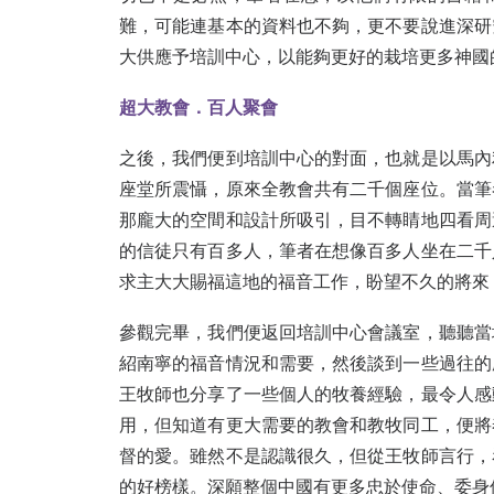
難，可能連基本的資料也不夠，更不要說進深研
大供應予培訓中心，以能夠更好的栽培更多神國
超大教會．
百人聚會
之後，我們便到培訓中心的對面，也就是以馬內
座堂所震懾，原來全教會共有二千個座位。當筆
那龐大的空間和設計所吸引，目不轉睛地四看周
的信徒只有百多人，筆者在想像百多人坐在二千
求主大大賜福這地的福音工作，盼望不久的將來
參觀完畢，我們便返回培訓中心會議室，聽聽當
紹南寧的福音情況和需要，然後談到一些過往的
王牧師也分享了一些個人的牧養經驗，最令人感
用，但知道有更大需要的教會和教牧同工，便將
督的愛。雖然不是認識很久，但從王牧師言行，
的好榜樣。深願整個中國有更多忠於使命、委身