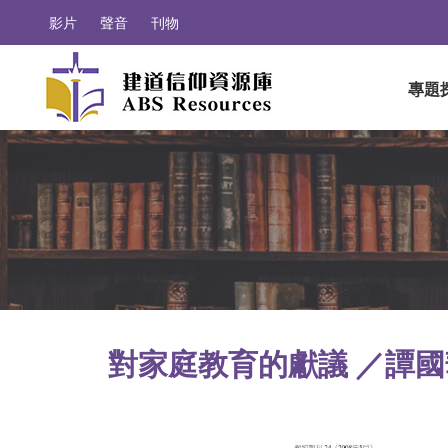
影片
聲音
刊物
專題
對家庭教育的獻議 ／譚國