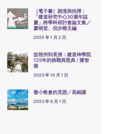
［電子書］困境與抉擇：
「建道研究中心30週年誌
慶」跨學科研討會論文集／
廖炳堂、倪步曉主編
2025 年 1 月 2 日
從梧州到長洲：建道神學院
125年的挑戰與恩典 / 陳智
衡
2023 年 10 月 1 日
微小教會的見證／高銘謙
2023 年 6 月 1 日