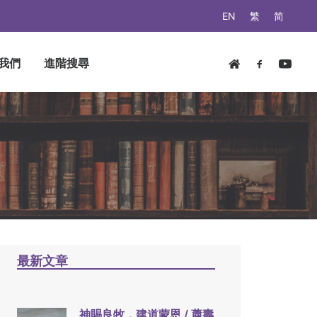
EN
繁
简
我們
進階搜尋
最新文章
神賜良牧，建道蒙恩 / 蕭壽