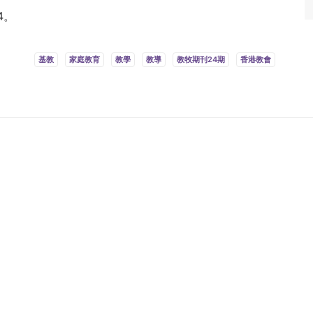
4。
基教
家庭教育
教學
教導
教牧期刊24期
香港教會