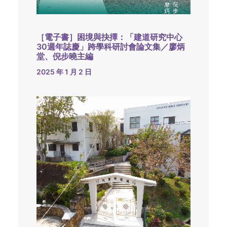
［電子書］困境與抉擇：「建道研究中心
30週年誌慶」跨學科研討會論文集／廖炳
堂、倪步曉主編
2025 年 1 月 2 日