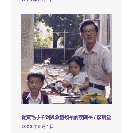
從黃毛小子到異象型領袖的蔡院長 / 廖炳堂
2026 年 6 月 1 日