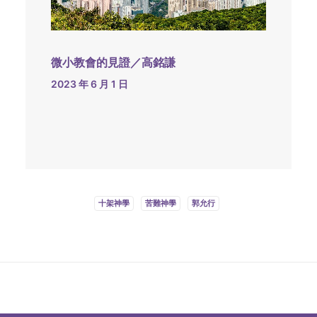
微小教會的見證／高銘謙
2023 年 6 月 1 日
十架神學
苦難神學
郭允行