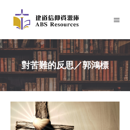
對苦難的反思／郭鴻標