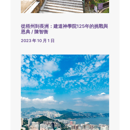
從梧州到長洲：建道神學院125年的挑戰與
恩典 / 陳智衡
2023 年 10 月 1 日