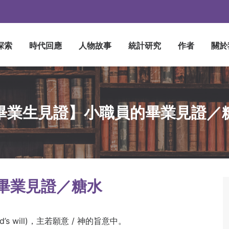
探索
時代回應
人物故事
統計研究
作者
關於
畢業生見證】小職員的畢業見證／
畢業見證／糖水
God’s will)，主若願意 / 神的旨意中。