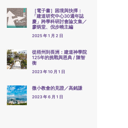
［電子書］困境與抉擇：
「建道研究中心30週年誌
慶」跨學科研討會論文集／
廖炳堂、倪步曉主編
2025 年 1 月 2 日
從梧州到長洲：建道神學院
125年的挑戰與恩典 / 陳智
衡
2023 年 10 月 1 日
微小教會的見證／高銘謙
2023 年 6 月 1 日