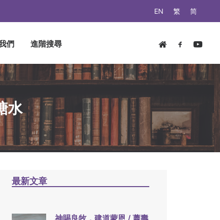
EN
繁
简
我們
進階搜尋
糖水
最新文章
神賜良牧，建道蒙恩 / 蕭壽