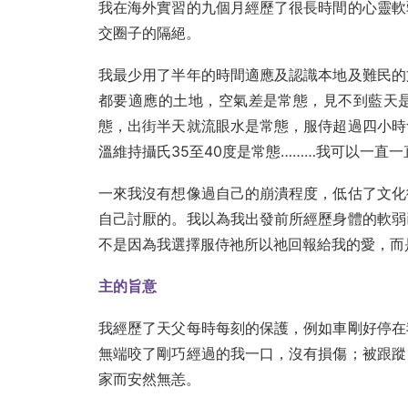
我在海外實習的九個月經歷了很長時間的心靈軟
交圈子的隔絕。
我最少用了半年的時間適應及認識本地及難民的
都要適應的土地，空氣差是常態，見不到藍天
態，出街半天就流眼水是常態，服侍超過四小時
溫維持攝氏35至40度是常態………我可以一直
一來我沒有想像過自己的崩潰程度，低估了文化
自己討厭的。我以為我出發前所經歷身體的軟弱
不是因為我選擇服侍祂所以祂回報給我的愛，而
主的旨意
我經歷了天父每時每刻的保護，例如車剛好停在
無端咬了剛巧經過的我一口，沒有損傷；被跟蹤
家而安然無恙。