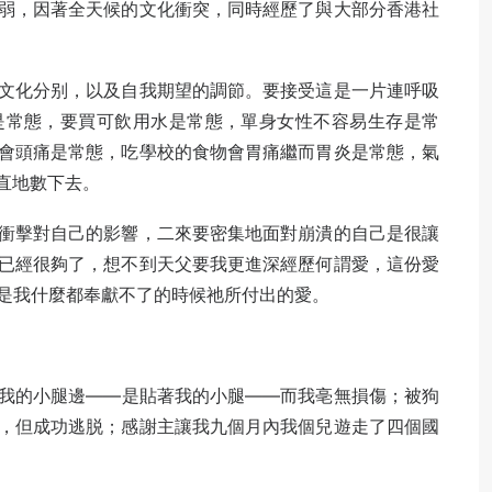
弱，因著全天候的文化衝突，同時經歷了與大部分香港社
文化分别，以及自我期望的調節。要接受這是一片連呼吸
是常態，要買可飲用水是常態，單身女性不容易生存是常
會頭痛是常態，吃學校的食物會胃痛繼而胃炎是常態，氣
一直地數下去。
衝擊對自己的影響，二來要密集地面對崩潰的自己是很讓
已經很夠了，想不到天父要我更進深經歷何謂愛，這份愛
是我什麼都奉獻不了的時候祂所付出的愛。
我的小腿邊——是貼著我的小腿——而我亳無損傷；被狗
，但成功逃脱；感謝主讓我九個月內我個兒遊走了四個國