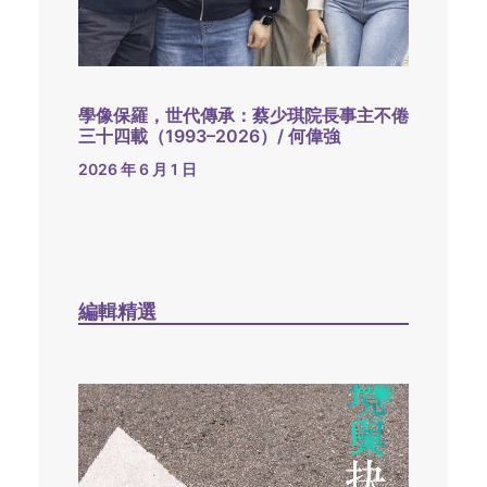
學像保羅，世代傳承：蔡少琪院長事主不倦
三十四載（1993–2026）/ 何偉強
2026 年 6 月 1 日
編輯精選