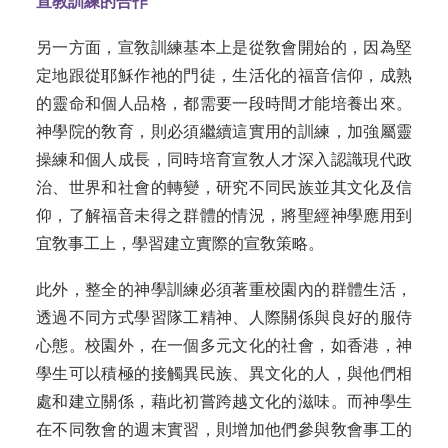
宣教訓練的合作
另一方面，宣敎訓練基本上是從敎會開始的，因為堅
定地跟從耶穌作祂的門徒，生活化的福音信仰，成熟
的靈命和個人品格，都需要一段時間才能培養出來。
神學院的敎育，則必須繼續這實用的訓練，加強屬靈
操練和個人成長，同時培育宣敎人才深入認識現代政
治、世界和社會的轉變，研究不同民族並其文化及信
仰，了解福音未得之群體的情況，將聖經神學應用到
宜敎事工上，學習建立實際的宣敎策略。
此外，整全的神學訓練必須著重校園內的群體生活，
透過不同方式學習隊工精神、人際關係與良好的服侍
心態。校園外，在一個多元文化的社會，如香港，神
學生可以積極的接觸異民族、異文化的人，與他們相
處和建立關係，藉此初嘗跨越文化的滋味。而神學生
在不同敎會的週末實習，則增加他們參與敎會事工的