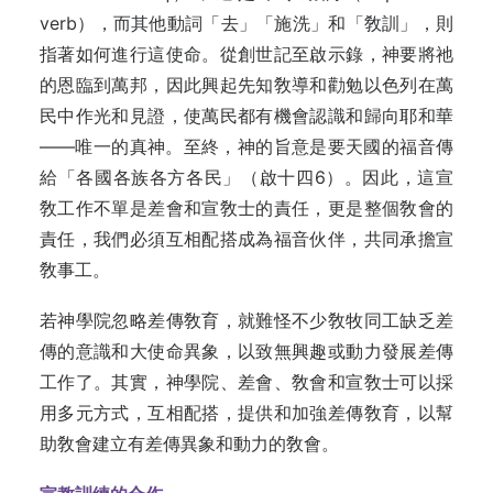
verb），而其他動詞「去」「施洗」和「敎訓」，則
指著如何進行這使命。從創世記至啟示錄，神要將祂
的恩臨到萬邦，因此興起先知敎導和勸勉以色列在萬
民中作光和見證，使萬民都有機會認識和歸向耶和華
——唯一的真神。至終，神的旨意是要天國的福音傳
給「各國各族各方各民」（啟十四6）。因此，這宣
敎工作不單是差會和宣敎士的責任，更是整個敎會的
責任，我們必須互相配搭成為福音伙伴，共同承擔宣
敎事工。
若神學院忽略差傳敎育，就難怪不少敎牧同工缺乏差
傳的意識和大使命異象，以致無興趣或動力發展差傳
工作了。其實，神學院、差會、敎會和宣敎士可以採
用多元方式，互相配搭，提供和加強差傳敎育，以幫
助敎會建立有差傳異象和動力的敎會。