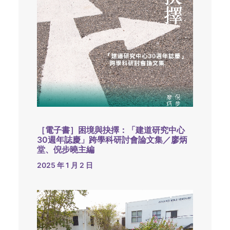
［電子書］困境與抉擇：「建道研究中心
30週年誌慶」跨學科研討會論文集／廖炳
堂、倪步曉主編
2025 年 1 月 2 日