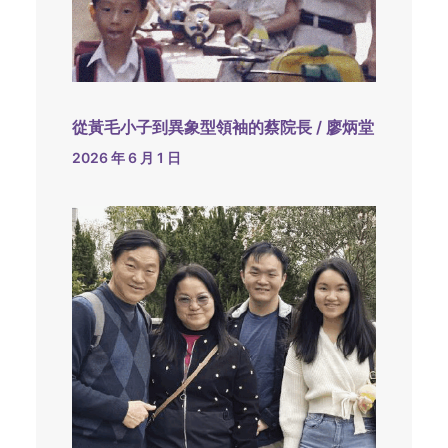
從黃毛小子到異象型領袖的蔡院長 / 廖炳堂
2026 年 6 月 1 日