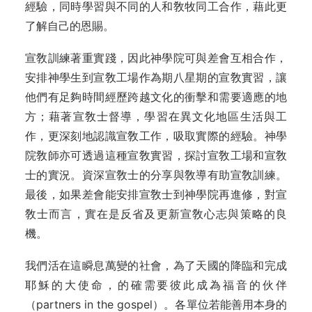
經驗，同時學習與不同的人和敎牧同工合作，藉此更
了解自己的恩賜。
宣敎訓練著重實踐，因此神學院可與差會互相合作，
安排神學生到宣敎工場作為期八星期的宣敎實習，讓
他們有足夠時間經歷跨越文化的衝擊和需要適應的地
方；藉著宣敎士督導，學習在異文化地區生活與工
作，更深刻地認識宣敎工作，吸取實際的經驗。神學
院敎師亦可透過這種宣敎實習，探討宣敎工場和宣敎
士的實況。資深宣敎士的分享與敎導有助宣敎訓練。
最後，如果差會能安排宣敎士到神學院再進修，對宣
敎士而言，實在是反省及更新宣敎心志與策略的良
機。
我們活在這瞬息萬變的社會，為了天國的降臨和完成
耶穌的大使命，的確需要彼此成為福音的伙伴
（partners in the gospel）。各單位若能善用本身的