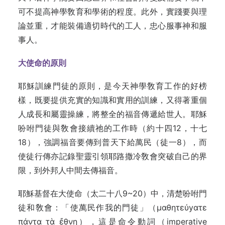
可不提高神學敎育和學術的程度。此外，實踐要與理
論並重，才能裝備適切時代的工人，忠心服事神和服
事人。
大使命的原則
耶穌訓練門徒的原則，是今天神學敎育工作的好榜
樣，既要提供充實的知識和實用的訓練，又得著重個
人成長和屬靈操練，將整全的福音傳遞給世人。耶穌
吩咐門徒與敎會接續祂的工作時（約十四12，十七
18），強調福音要傳到普天下給萬民（徒一8），而
使徒行傳亦記錄聖靈引領耶路撒冷敎會突破自己的界
限，到外邦人中間去傳福音。
耶穌基督在大使命（太二十八9~20）中，清楚吩咐門
徒和敎會：「使萬民作我的門徒」（μαθητεύyατε
πάντα τὰ ἔθνη），這是命令動詞（imperative