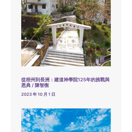
從梧州到長洲：建道神學院125年的挑戰與
恩典 / 陳智衡
2023 年 10 月 1 日