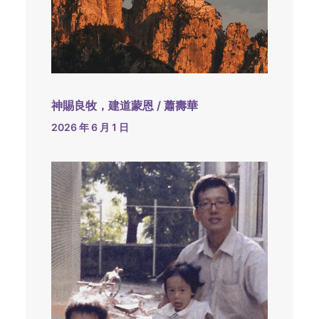
神賜良牧，建道蒙恩 / 蕭壽華
2026 年 6 月 1 日