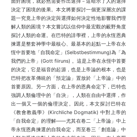
面對困境，就必然需要作出選擇－這暗示了人的選擇
決定了困境的後果。本文將要探討一個更深層次的課
題一究竟上帝的決定與選擇如何決定性地影響我們理
解人類的困境？本文嘗試以信仰中最宏觀的靦野角度
探討人類的命運。在巴特的誹學裡，上帝的永恆恩典
揀選是整套神學中最核心、最基本的起點一上帝在永
恆中首要地「自我命定」(Selbstbestimmung)為「為
我們的上帝」(Gott fiiruns) 。這是上帝在永恆中首要
的決定，它是福音的起源，也是上帝論的根本，也是
巴特把改革傳統的「預定論」置放於「上帝論」中的
首要原因。另一方面，在上帝的恩典命定下，巴特也
強調人類倫理中的「自決」，人類在自由中選擇，作
出一個又一個的倫理決定。因此，本文探討巴特在
《教會教義學》(Kirchliche Dogmatik) 中對上帝的
「自我命定」的理解——尤其在卷二「上帝論」中上
帝永恆恩典揀選的自我命定，而至卷三「創造論」中