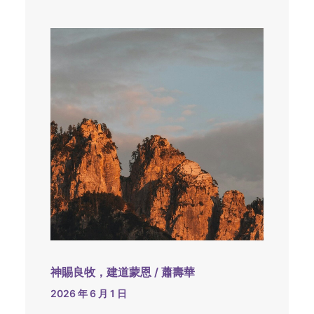
神賜良牧，建道蒙恩 / 蕭壽華
2026 年 6 月 1 日