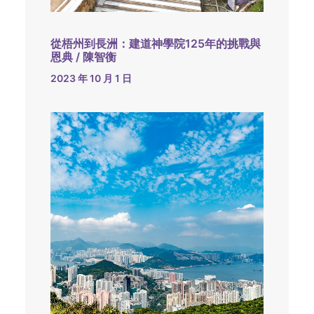
從梧州到長洲：建道神學院125年的挑戰與
恩典 / 陳智衡
2023 年 10 月 1 日