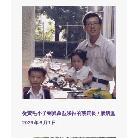
從黃毛小子到異象型領袖的蔡院長 / 廖炳堂
2026 年 6 月 1 日