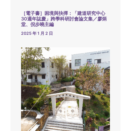
［電子書］困境與抉擇：「建道研究中心
30週年誌慶」跨學科研討會論文集／廖炳
堂、倪步曉主編
2025 年 1 月 2 日