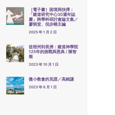
［電子書］困境與抉擇：
「建道研究中心30週年誌
慶」跨學科研討會論文集／
廖炳堂、倪步曉主編
2025 年 1 月 2 日
從梧州到長洲：建道神學院
125年的挑戰與恩典 / 陳智
衡
2023 年 10 月 1 日
微小教會的見證／高銘謙
2023 年 6 月 1 日