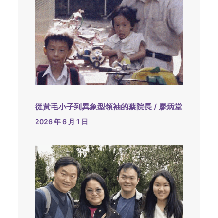
從黃毛小子到異象型領袖的蔡院長 / 廖炳堂
2026 年 6 月 1 日