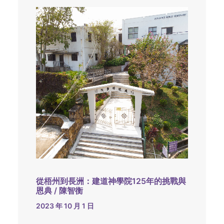
從梧州到長洲：建道神學院125年的挑戰與
恩典 / 陳智衡
2023 年 10 月 1 日