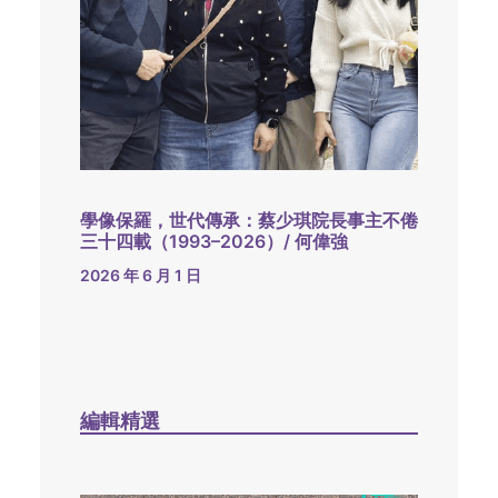
學像保羅，世代傳承：蔡少琪院長事主不倦
三十四載（1993–2026）/ 何偉強
2026 年 6 月 1 日
編輯精選