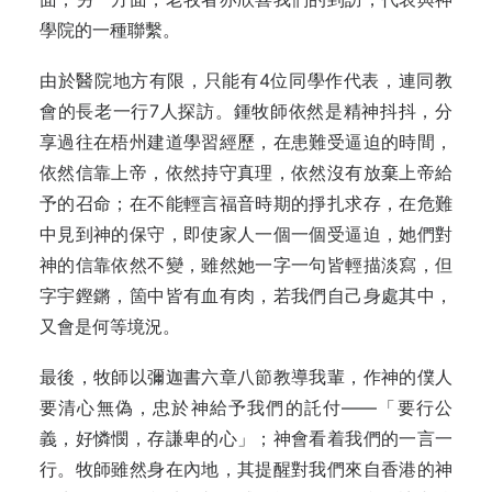
學院的一種聯繫。
由於醫院地方有限，只能有4位同學作代表，連同教
會的長老一行7人探訪。鍾牧師依然是精神抖抖，分
享過往在梧州建道學習經歷，在患難受逼迫的時間，
依然信靠上帝，依然持守真理，依然沒有放棄上帝給
予的召命；在不能輕言福音時期的掙扎求存，在危難
中見到神的保守，即使家人一個一個受逼迫，她們對
神的信靠依然不變，雖然她一字一句皆輕描淡寫，但
字宇鏗鏘，箇中皆有血有肉，若我們自己身處其中，
又會是何等境況。
最後，牧師以彌迦書六章八節教導我輩，作神的僕人
要清心無偽，忠於神給予我們的託付——「要行公
義，好憐憫，存謙卑的心」；神會看着我們的一言一
行。牧師雖然身在內地，其提醒對我們來自香港的神