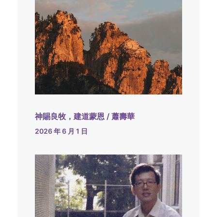
神賜良牧，建道蒙恩 / 蕭壽華
2026 年 6 月 1 日