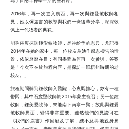
為了首兩年神學生活的座右銘。
2016年，再一次進入廣西，再一次與鍾愛敏牧師相
見，她以彌迦書的教導與我們一班後輩分享，深深敬
佩上一代牧者的典範。
能夠兩度探訪鍾愛敏牧師，是神給予的恩典，尤記得
2014年在她的家中，每一位校友為她作感恩禱告的情
景，依依歷歷在目；有同學問為何再一次參與，答案
是「今次不在於旅程內容，是探訪一班梧州時期的老
校友。」
旅程期間聽到鍾牧師入醫院，心裏既擔心，亦有一種
鬱悶；其中石愈堅牧師於2015年蒙主寵召；另一位鍾
牧師，鍾美恩牧師，未能南下南寧一聚；故此與鍾愛
敏牧師見面，變得非常重要。雖然他們的見證可在
《我們的薦書》作回顧及了解，總不及與她親身見
面；另一方面，老牧者亦欣喜我們的到訪，代表與神