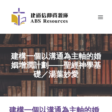
建構一個以溝通為主軸的婚
姻增潤計劃——聖經神學基
礎／湯葉妙愛
建構一個以溝通為主軸的婚