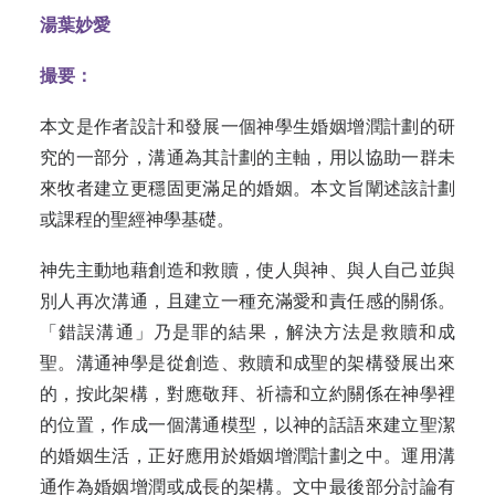
湯葉妙愛
撮要：
本文是作者設計和發展一個神學生婚姻增潤計劃的研
究的一部分，溝通為其計劃的主軸，用以協助一群未
來牧者建立更穩固更滿足的婚姻。本文旨闡述該計劃
或課程的聖經神學基礎
。
神先主動地藉創造和救贖，使人與神、與人自己並與
別人再次溝通，且建立一種充滿愛和責任感的關係
。
「錯誤溝通」乃是罪的結果，解決方法是救贖和成
聖
。
溝通神學是從創造、救贖和成聖的架構
發
展出來
的，按此架構，對應敬拜、祈禱和立約關係在神學裡
的位置，作成一個溝通模型，以神的話語來建立聖潔
的婚姻生活，正好應用於婚姻增潤計劃之中。運用溝
通作為婚姻增潤或成長的架構。文中最後部分討論有