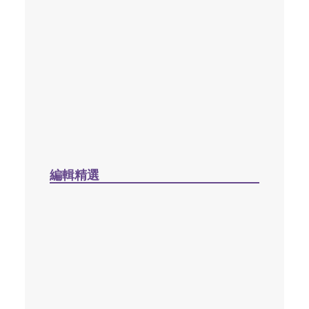
學像保羅，世代傳承：蔡少琪院長事主不倦
三十四載（1993–2026）/ 何偉強
2026 年 6 月 1 日
編輯精選