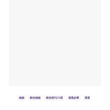
微小教會的見證／高銘謙
2023 年 6 月 1 日
婚姻
教牧婚姻
教牧期刊25期
湯葉妙愛
溝通