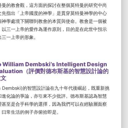
特曼的教會觀，這方面的探討在整個莫特曼的研究中尚
文先指出「上帝國度的神學」是貫穿莫特曼神學的中心
個神學處境下關聯到教會的本質與使命。教會是一個被
，以三一上帝的愛作為運作原則，目的是在此世中預示
出三一上帝的形象。
 William Dembski’s Intelligent Design
al Evaluation（評價對德布斯基的智慧設計論的
啟文
iam Dembski)的智慧設計論在九十年代後崛起，既重新挑
和進化論的爭論，亦引來不少批評。德布斯基認為智慧
理甚至是合乎科學的選擇，因為我們可以在經驗層面察
，曰常生活的例子亦俯拾即是。