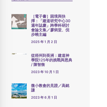
［電子書］困境與抉
擇：「建道研究中心30
週年誌慶」跨學科研討
會論文集／廖炳堂、倪
步曉主編
2025 年 1 月 2 日
從梧州到長洲：建道神
學院125年的挑戰與恩典
/ 陳智衡
2023 年 10 月 1 日
微小教會的見證／高銘
謙
2023 年 6 月 1 日