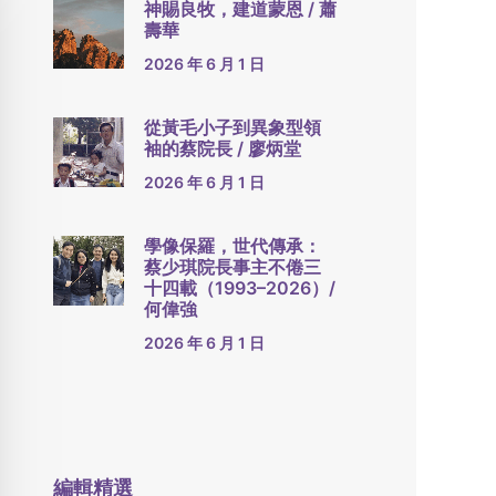
神賜良牧，建道蒙恩 / 蕭
壽華
2026 年 6 月 1 日
從黃毛小子到異象型領
袖的蔡院長 / 廖炳堂
2026 年 6 月 1 日
學像保羅，世代傳承：
蔡少琪院長事主不倦三
十四載（1993–2026）/
何偉強
2026 年 6 月 1 日
編輯精選