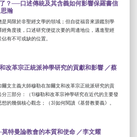
了？──口述傳統及其含義如何影響保羅書信
曾思瀚
總是局限於非聖經文學的領域；但自從福音來源鑑別學
釋經角度後，口述研究便從次要的周邊地位，邁進聖經
並佔有不可或缺的位置。
和改革宗正統派神學研究的貢獻和影響 ／蔡
加爾文主義大師穆勒在加爾文和改革宗正統派研究的貢
共分三部分：（1)穆勒和改革宗神學研究在近代的主要發
思想的幾個核心觀念；（3)如何閱讀《基督教要義》。
─莫特曼論教會的本質和使命 ／李文耀