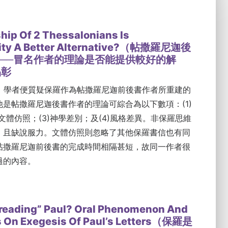
hip Of 2 Thessalonians Is
ty A Better Alternative?（帖撒羅尼迦後
──冒名作者的理論是否能提供較好的解
品彰
始，學者便質疑保羅作為帖撒羅尼迦前後書作者所重建的
是帖撒羅尼迦後書作者的理論可綜合為以下數項：(1)
)文體仿照；(3)神學差別；及(4)風格差異。非保羅思維
，且缺說服力。文體仿照則忽略了其他保羅書信也有同
帖撒羅尼迦前後書的完成時間相隔甚短，故同一作者很
過的內容。
reading” Paul? Oral Phenomenon And
s On Exegesis Of Paul’s Letters（保羅是