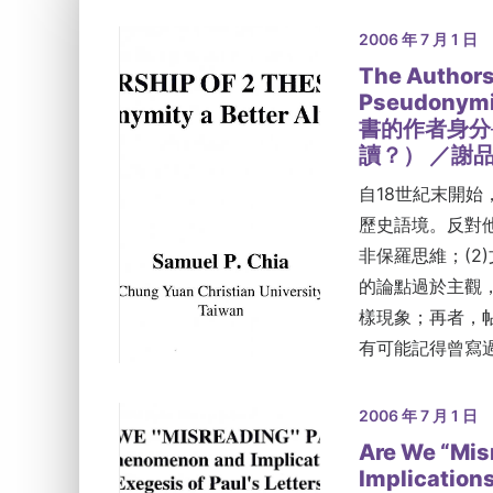
2006 年 7 月 1 日
The Authors
Pseudonymi
書的作者身分
讀？） ／謝
自18世紀末開
歷史語境。反對他
非保羅思維；(2
的論點過於主觀
樣現象；再者，
有可能記得曾寫
2006 年 7 月 1 日
Are We “Mis
Implication