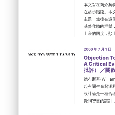
本文旨在簡介莫
在起步階段。本
主題，然後在這
基督救贖的群體
上帝的國度，顯
2006 年 7 月 1 日
Objection To
A Critic
批評） ／關
德布斯基(Will
起有關生命起源
設計論是一種合
覺到智慧的設計