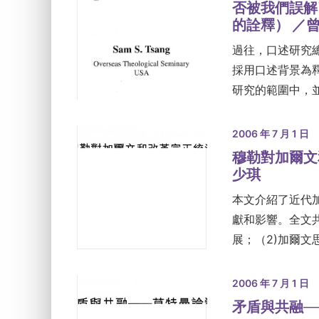
否被我們誤解
的詮釋） ／
過往，口述研究
採用口述背景為
研究的範圍中，
2006 年 7 月 1 日
穆勒對加爾文
少琪
本文介紹了近代
獻和影響。全文
展；（2)加爾文
2006 年 7 月 1 日
矛盾與共融─