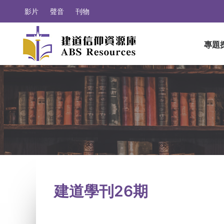
影片
聲音
刊物
專題
建道學刊26期