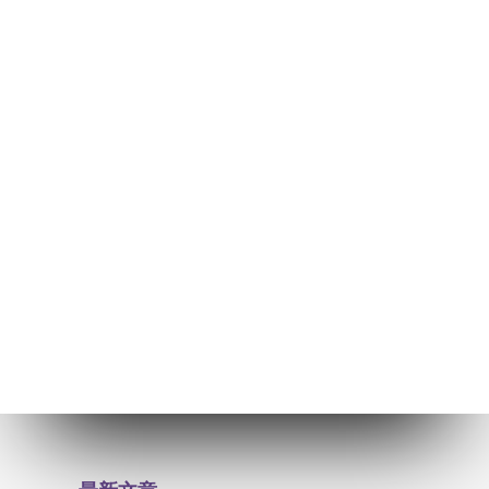
2015 年 7 月 1 日
從《中國穆民交際會季刊》（1927-1950
年）看基督教在華穆宣出版事業概況／吳
劍麗
本文旨在整理上世紀二十年代末至1949年前後基督教
在華穆宜出版事業的概況,包括相關的組織介紹、組織
之間的互動關係,和文宜策略的配套;並嘗試探討在華穆
宜出版工作的成效及其所面對的挑戰。