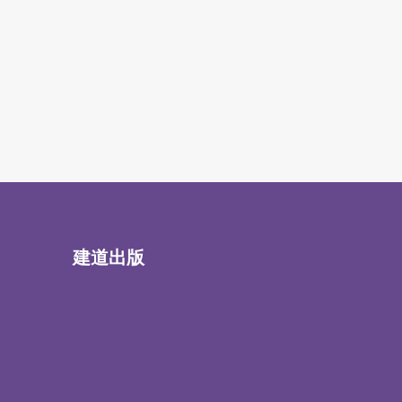
微小教會的見證／高銘謙
2023 年 6 月 1 日
建道出版