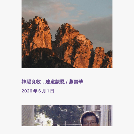
神賜良牧，建道蒙恩 / 蕭壽華
2026 年 6 月 1 日