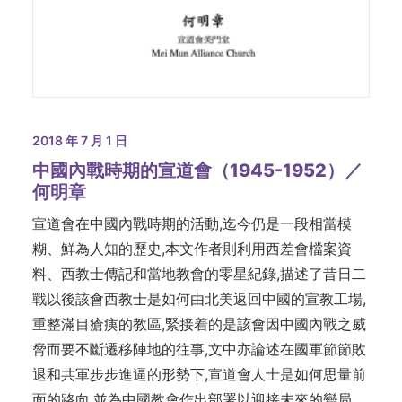
2018 年 7 月 1 日
中國內戰時期的宣道會（1945-1952）／
何明章
宣道會在中國內戰時期的活動,迄今仍是一段相當模
糊、鮮為人知的歷史,本文作者則利用西差會檔案資
料、西教士傳記和當地教會的零星紀錄,描述了昔日二
戰以後該會西教士是如何由北美返回中國的宣教工場,
重整滿目瘡痍的教區,緊接着的是該會因中國內戰之威
脅而要不斷遷移陣地的往事,文中亦論述在國軍節節敗
退和共軍步步進逼的形勢下,宣道會人士是如何思量前
面的路向,並為中國教會作出部署以迎接未來的變局。