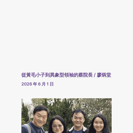
從黃毛小子到異象型領袖的蔡院長 / 廖炳堂
2026 年 6 月 1 日