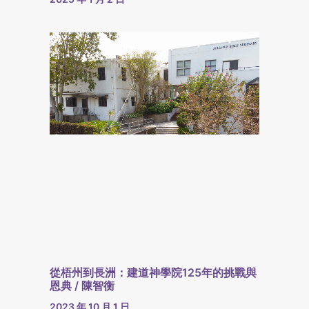
從梧州到長洲：建道神學院125年的挑戰與
恩典 / 陳智衡
2023 年 10 月 1 日