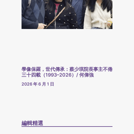
學像保羅，世代傳承：蔡少琪院長事主不倦
三十四載（1993–2026）/ 何偉強
2026 年 6 月 1 日
編輯精選