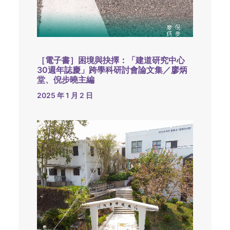
［電子書］困境與抉擇：「建道研究中心
30週年誌慶」跨學科研討會論文集／廖炳
堂、倪步曉主編
2025 年 1 月 2 日