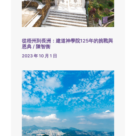
從梧州到長洲：建道神學院125年的挑戰與
恩典 / 陳智衡
2023 年 10 月 1 日