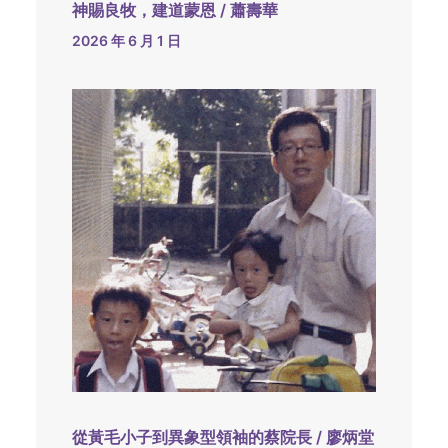
神賜良牧，建道蒙恩 / 蕭壽華
2026 年 6 月 1 日
從黃毛小子到異象型領袖的蔡院長 / 廖炳堂