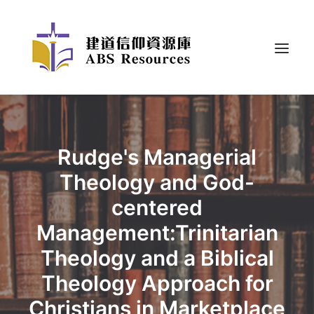
Rudge's Managerial
Theology and God-
centered
Management:Trinitarian
Theology and a Biblical
Theology Approach for
Christians in Marketplace