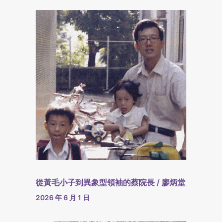
從黃毛小子到異象型領袖的蔡院長 / 廖炳堂
2026 年 6 月 1 日