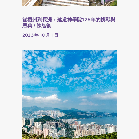
從梧州到長洲：建道神學院125年的挑戰與
恩典 / 陳智衡
2023 年 10 月 1 日