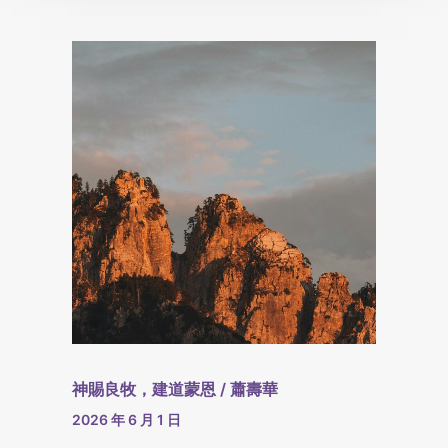
神賜良牧，建道蒙恩 / 蕭壽華
2026 年 6 月 1 日