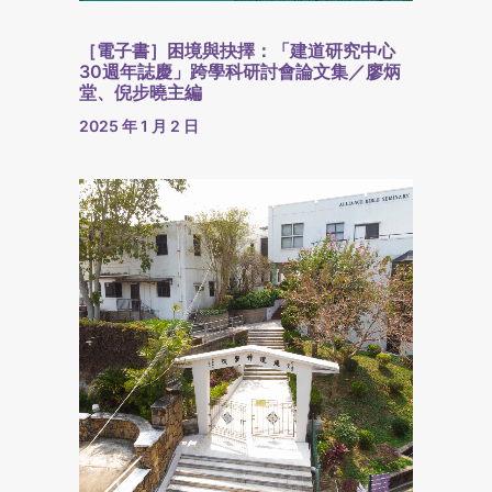
［電子書］困境與抉擇：「建道研究中心
30週年誌慶」跨學科研討會論文集／廖炳
堂、倪步曉主編
2025 年 1 月 2 日